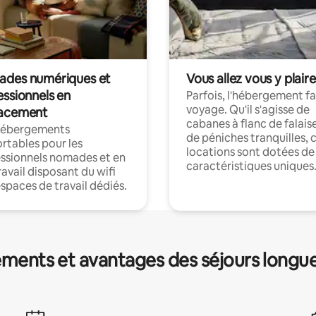
des numériques et
Vous allez vous y plaire
essionnels en
Parfois, l'hébergement fai
voyage. Qu'il s'agisse de
acement
cabanes à flanc de falais
hébergements
de péniches tranquilles, 
rtables pour les
locations sont dotées de
ssionnels nomades et en
caractéristiques uniques
ravail disposant du wifi
espaces de travail dédiés.
ments et avantages des séjours longu