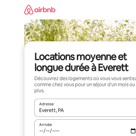
Aller
directement
au
contenu
Locations moyenne et
longue durée à Everett
Découvrez des logements où vous vous sente
comme chez vous pour un séjour d'un mois ou
plus.
Adresse
Lorsque les résultats s'affichent, utilisez les flèc
Arrivée