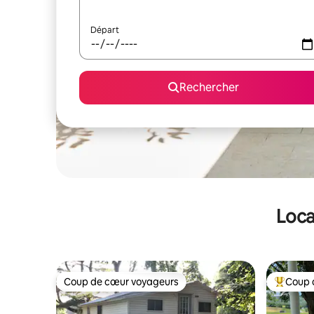
Départ
Rechercher
Loca
Coup de cœur voyageurs
Coup 
Coup de cœur voyageurs
Coups de