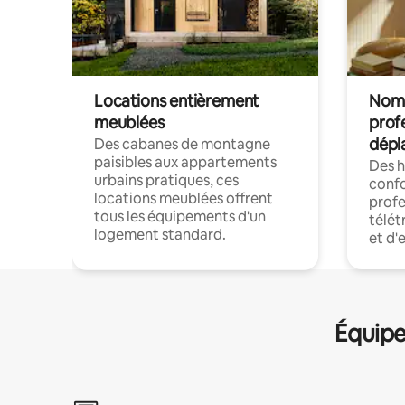
Locations entièrement
Noma
meublées
prof
dépl
Des cabanes de montagne
paisibles aux appartements
Des 
urbains pratiques, ces
confo
locations meublées offrent
profe
tous les équipements d'un
télét
logement standard.
et d'
Équipe