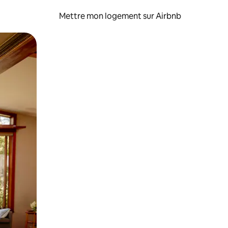
Mettre mon logement sur Airbnb
sant glisser.