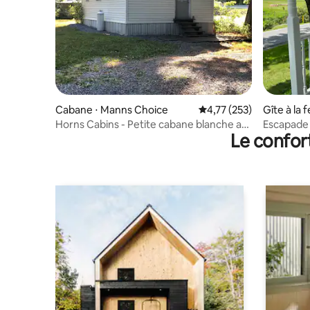
Cabane ⋅ Manns Choice
Évaluation moyenne sur
4,77 (253)
Gîte à la 
Horns Cabins - Petite cabane blanche au
Escapade 
Le confor
bord de la rivière.