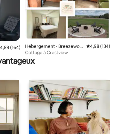
Hébergement ⋅ Breezewoo
Évaluation moyenne sur
4,98 (134)
ntaires : 4,98 sur 5
valuation moyenne sur la base de 164 commentaires : 4,89 sur 5
4,89 (164)
d
Cottage à Crestview
avantageux