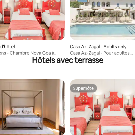
d'hôtel
Casa Az-Zagal - Adults only
ons - Chambre Nova Goa à
Casa Az-Zagal - Pour adultes
Hôtels avec terrasse
 Condes
uniquement, suite royale avec s
bain
Superhôte
Superhôte