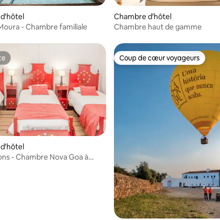
ur la base de 9 commentaires : 4,67 sur 5
d'hôtel
Chambre d'hôtel
Moura - Chambre familiale
Chambre haut de gamme
te
Coup de cœur voyageurs
te
Coup de cœur voyageurs
r la base de 13 commentaires : 4,54 sur 5
d'hôtel
ons - Chambre Nova Goa à
 Condes