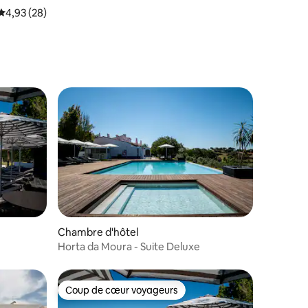
Évaluation moyenne sur la base de 28 commentaires : 4,93 sur 5
4,93 (28)
Chambre d'hôtel
Horta da Moura - Suite Deluxe
Coup de cœur voyageurs
Coup de cœur voyageurs