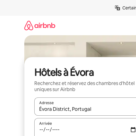
Aller
Certai
directement
au
contenu
Hôtels à Évora
Recherchez et réservez des chambres d'hôtel
uniques sur Airbnb
Adresse
Lorsque les résultats s'affichent, utilisez les flèc
Arrivée