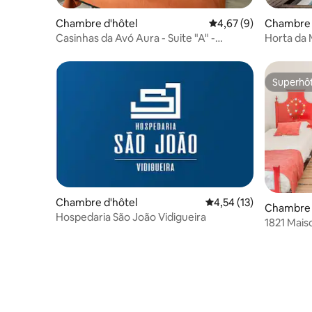
Chambre d'hôtel
Évaluation moyenne s
4,67 (9)
Chambre 
Casinhas da Avó Aura - Suite "A" -
Horta da 
Chambre d'hôtes
Superhô
Superhô
Chambre d'hôtel
Évaluation moyenne su
4,54 (13)
Chambre 
Hospedaria São João Vidigueira
1821 Mais
Casa dos