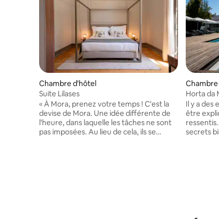
Chambre d'hôtel
Chambre 
Suite Lilases
Horta da 
« À Mora, prenez votre temps ! C'est la
Il y a des
devise de Mora. Une idée différente de
être expli
l'heure, dans laquelle les tâches ne sont
ressentis.
pas imposées. Au lieu de cela, ils se
secrets b
fondent simplement dans les traditions,
où le pay
les coutumes, l'histoire et profiter des
lac d'Alq
choses simples du quotidien. C'est la
champs va
devise du village, et c'est notre
l'Alentejo 
inspiration. Chez Lilases Boutique House
anciens e
& Garden, nous offrons une dimension
c'est un 
de temps différente, où vous définissez
apprécient
le rythme sans horaires. Parce que dans
détail inv
l'Alentejo, le temps est différent, où les
instant, u