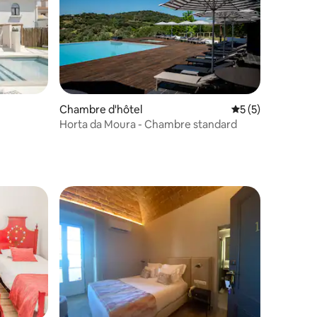
Chambre d'hôtel
Évaluation moyenn
5 (5)
Horta da Moura - Chambre standard
alle de