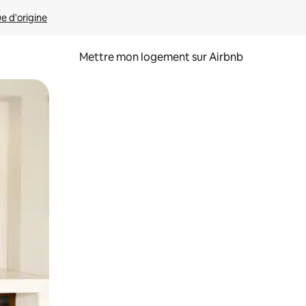
ue d'origine
Mettre mon logement sur Airbnb
sant glisser.