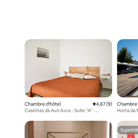
Chambre d'hôtel
Évaluation moyenne s
4,67 (9)
Chambre 
Casinhas da Avó Aura - Suite "A" -
Horta da 
Chambre d'hôtes
Superhô
Superhô