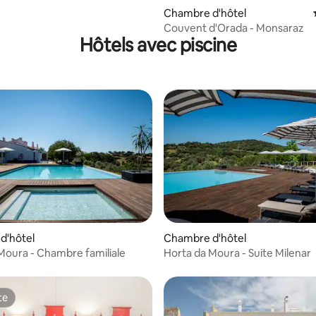
Chambre d'hôtel
Couvent d'Orada - Monsaraz
Hôtels avec piscine
ur la base de 9 commentaires : 4,67 sur 5
d'hôtel
Chambre d'hôtel
Moura - Chambre familiale
Horta da Moura - Suite Milenar
te
te