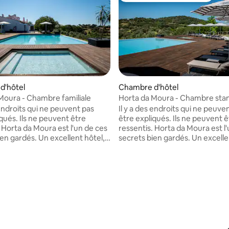
d'hôtel
Chambre d'hôtel
Moura - Chambre familiale
Horta da Moura - Chambre sta
 endroits qui ne peuvent pas
Il y a des endroits qui ne peuve
qués. Ils ne peuvent être
être expliqués. Ils ne peuvent ê
 Horta da Moura est l'un de ces
ressentis. Horta da Moura est l
ien gardés. Un excellent hôtel,
secrets bien gardés. Un excelle
sage s'impose naturellement : le
où le paysage s'impose naturell
ueva, les murs de Monsaraz, les
lac d'Alqueva, les murs de Mons
llonnés et le silence que
champs vallonnés et le silence
peut offrir. Au milieu d'oliviers
l'Alentejo peut offrir. Au milieu d
t de sentiers de découverte,
anciens et de sentiers de déco
endroit conçu pour ceux qui
c'est un endroit conçu pour ce
 la tranquillité. Ici, chaque
apprécient la tranquillité. Ici, 
ite à la contemplation. À chaque
détail invite à la contemplation
n lien avec l'essence de
instant, un lien avec l'essence 