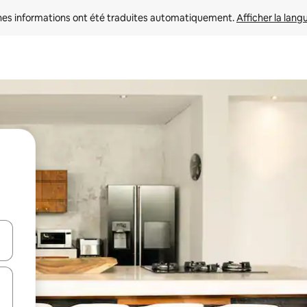
nes informations ont été traduites automatiquement. 
Afficher la lang
hes vers le haut et vers le bas pour les parcourir ou en appuyant et en fai