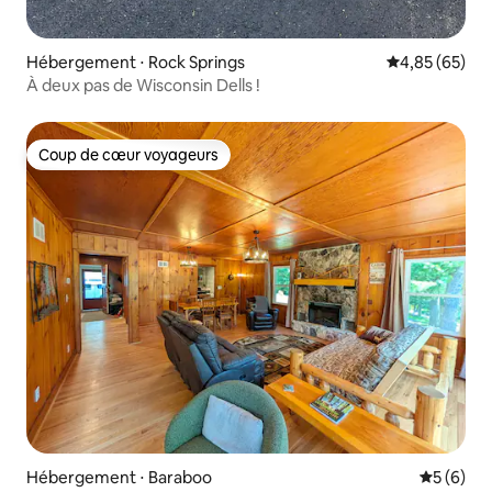
Hébergement ⋅ Rock Springs
Évaluation mo
4,85 (65)
À deux pas de Wisconsin Dells !
Coup de cœur voyageurs
Coup de cœur voyageurs
Hébergement ⋅ Baraboo
Évaluatio
5 (6)