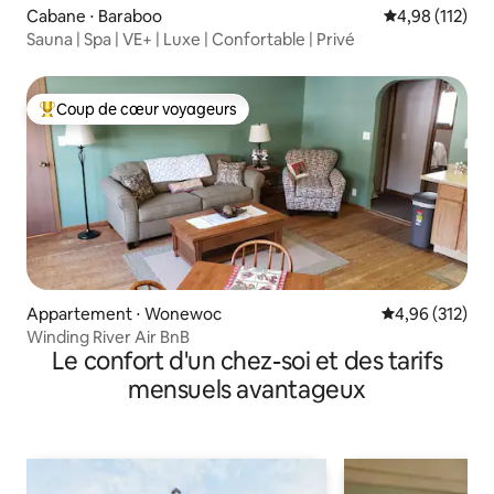
Cabane ⋅ Baraboo
Évaluation moy
4,98 (112)
Sauna | Spa | VE+ | Luxe | Confortable | Privé
Coup de cœur voyageurs
Coups de cœur voyageurs les plus appréciés
Appartement ⋅ Wonewoc
Évaluation moy
4,96 (312)
Winding River Air BnB
Le confort d'un chez-soi et des tarifs
mensuels avantageux