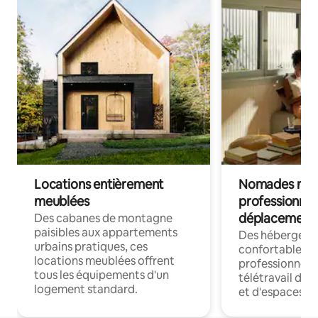
Locations entièrement
Nomades num
meublées
professionnel
déplacement
Des cabanes de montagne
paisibles aux appartements
Des hébergem
urbains pratiques, ces
confortables p
locations meublées offrent
professionnels
tous les équipements d'un
télétravail dis
logement standard.
et d'espaces de