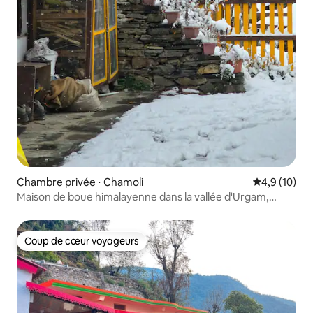
Chambre privée ⋅ Chamoli
Évaluation m
4,9 (10)
Maison de boue himalayenne dans la vallée d'Urgam,
Joshimath
Coup de cœur voyageurs
Coup de cœur voyageurs