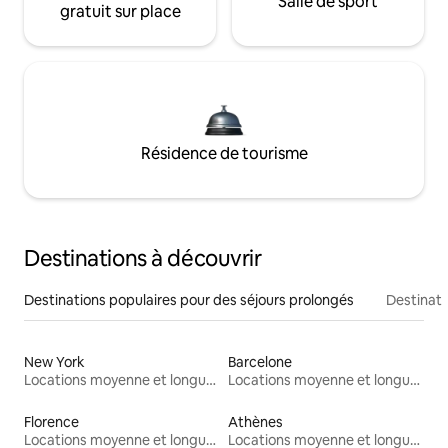
Salle de sport
gratuit sur place
Résidence de tourisme
Destinations à découvrir
Destinations populaires pour des séjours prolongés
Destinati
New York
Barcelone
Locations moyenne et longue durée
Locations moyenne et longue durée
Florence
Athènes
Locations moyenne et longue durée
Locations moyenne et longue durée