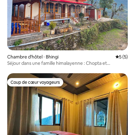
Chambre d'hôtel ⋅ Bhingi
Évaluatio
5 (5)
Séjour dans une famille himalayenne : Chopta et
Tungnath
Coup de cœur voyageurs
Coup de cœur voyageurs