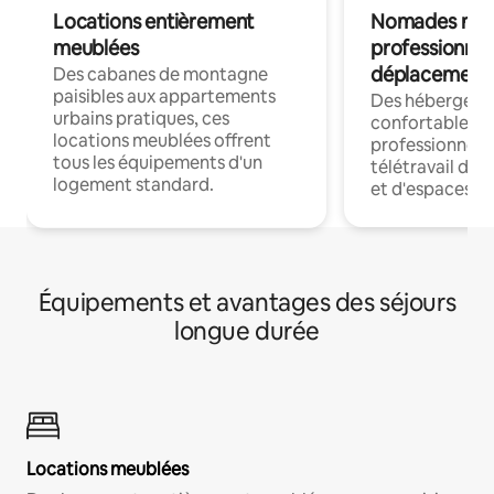
Locations entièrement
Nomades num
meublées
professionnel
déplacement
Des cabanes de montagne
paisibles aux appartements
Des hébergem
urbains pratiques, ces
confortables p
locations meublées offrent
professionnels
tous les équipements d'un
télétravail dis
logement standard.
et d'espaces de
Équipements et avantages des séjours
longue durée
Locations meublées