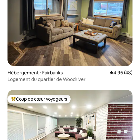
Hébergement ⋅ Fairbanks
Évaluation mo
4,96 (48)
Logement du quartier de Woodriver
Coup de cœur voyageurs
Coups de cœur voyageurs les plus appréciés