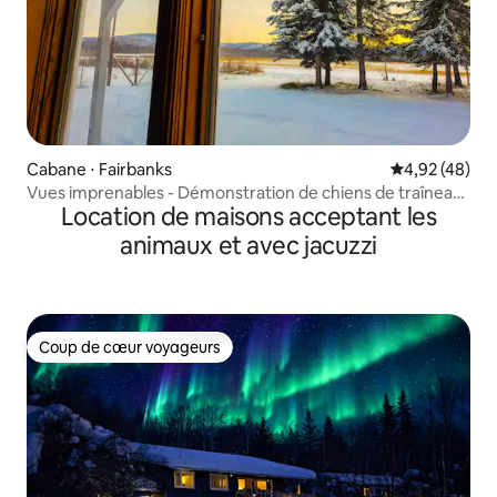
Cabane ⋅ Fairbanks
Évaluation mo
4,92 (48)
Vues imprenables - Démonstration de chiens de traîneau
Location de maisons acceptant les
sur place - Aurores boréales !
animaux et avec jacuzzi
Coup de cœur voyageurs
Coup de cœur voyageurs