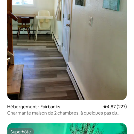
Hébergement ⋅ Fairbanks
Évaluation moy
4,87 (227)
Charmante maison de 2 chambres, à quelques pas du
centre-ville
Superhôte