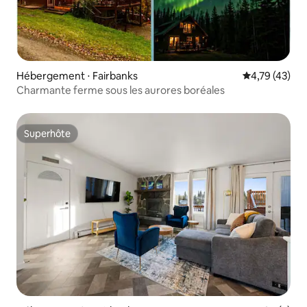
Hébergement ⋅ Fairbanks
Évaluation mo
4,79 (43)
Charmante ferme sous les aurores boréales
Superhôte
Superhôte