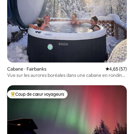
Cabane ⋅ Fairbanks
Évaluation mo
4,65 (57)
Vue sur les aurores boréales dans une cabane en rondins
privée
Coup de cœur voyageurs
Coups de cœur voyageurs les plus appréciés