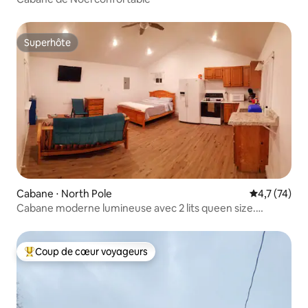
Superhôte
Superhôte
Cabane ⋅ North Pole
Évaluation m
4,7 (74)
Cabane moderne lumineuse avec 2 lits queen size.
Aurores boréales
Coup de cœur voyageurs
Coups de cœur voyageurs les plus appréciés