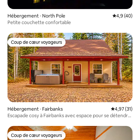
Hébergement ⋅ North Pole
Évaluation m
4,9 (40)
Petite couchette confortable
Coup de cœur voyageurs
Coup de cœur voyageurs
Hébergement ⋅ Fairbanks
Évaluation mo
4,97 (31)
Escapade cosy à Fairbanks avec espace pour se détendre
/ BAIN À REMOUS
Coup de cœur voyageurs
Coup de cœur voyageurs