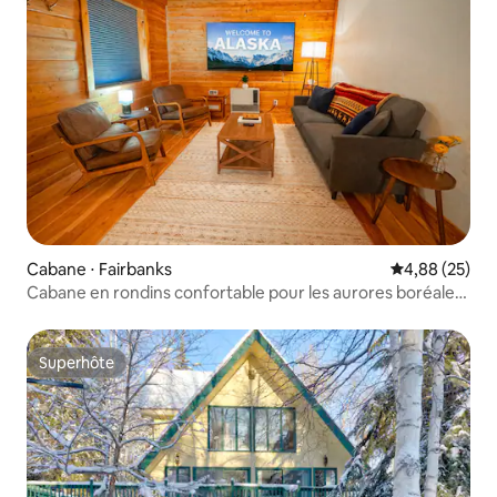
Cabane ⋅ Fairbanks
Évaluation mo
4,88 (25)
Cabane en rondins confortable pour les aurores boréales |
Jacuzzi
Superhôte
Superhôte