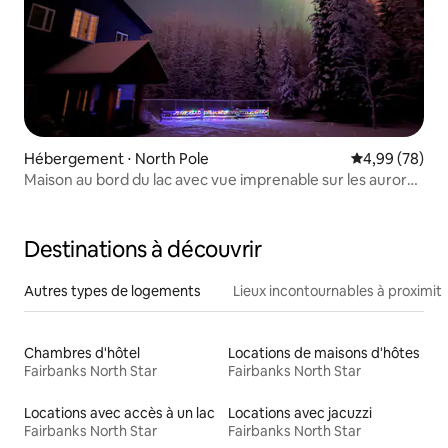
Hébergement ⋅ North Pole
Évaluation mo
4,99 (78)
Maison au bord du lac avec vue imprenable sur les aurores
boréales !
Destinations à découvrir
Autres types de logements
Lieux incontournables à proximit
Chambres d'hôtel
Locations de maisons d'hôtes
Fairbanks North Star
Fairbanks North Star
Locations avec accès à un lac
Locations avec jacuzzi
Fairbanks North Star
Fairbanks North Star