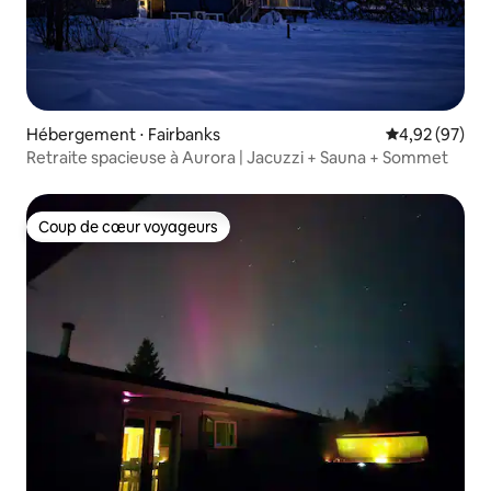
Hébergement ⋅ Fairbanks
Évaluation mo
4,92 (97)
Retraite spacieuse à Aurora | Jacuzzi + Sauna + Sommet
Coup de cœur voyageurs
Coup de cœur voyageurs