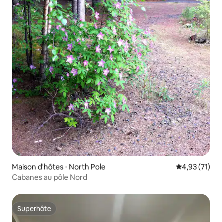
Maison d'hôtes ⋅ North Pole
Évaluation mo
4,93 (71)
Cabanes au pôle Nord
Superhôte
Superhôte