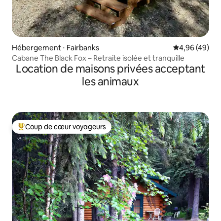
Hébergement ⋅ Fairbanks
Évaluation mo
4,96 (49)
Cabane The Black Fox – Retraite isolée et tranquille
Location de maisons privées acceptant
les animaux
Coup de cœur voyageurs
Coups de cœur voyageurs les plus appréciés