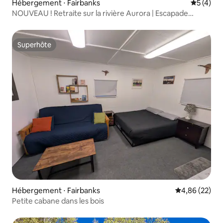
Hébergement ⋅ Fairbanks
Évaluatio
5 (4)
NOUVEAU ! Retraite sur la rivière Aurora | Escapade
moderne avec 5 chambres et sauna
Superhôte
Superhôte
Hébergement ⋅ Fairbanks
Évaluation mo
4,86 (22)
Petite cabane dans les bois