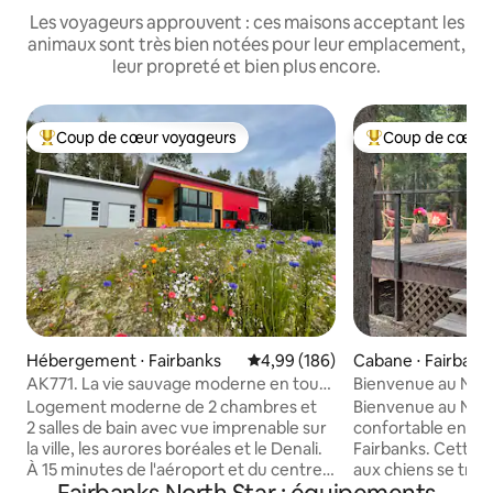
Les voyageurs approuvent : ces maisons acceptant les
animaux sont très bien notées pour leur emplacement,
leur propreté et bien plus encore.
Coup de cœur voyageurs
Coup de cœur 
Coups de cœur voyageurs les plus appréciés
Coups de cœur vo
Hébergement ⋅ Fairbanks
Évaluation moyenne sur la base 
4,99 (186)
Cabane ⋅ Fairbank
AK771. La vie sauvage moderne en toute
Bienvenue au Nut
simplicité.
Logement moderne de 2 chambres et
Bienvenue au Nut
2 salles de bain avec vue imprenable sur
confortable en bois
la ville, les aurores boréales et le Denali.
Fairbanks. Cette 
À 15 minutes de l'aéroport et du centre-
aux chiens se tro
ville. - Capacité d'hébergement de
de la ville, mais e