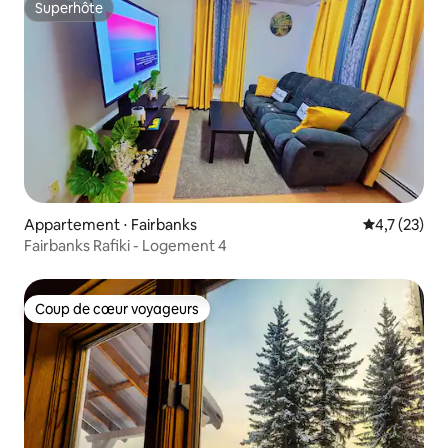
Superhôte
Superhôte
Appartement ⋅ Fairbanks
Évaluation m
4,7 (23)
Fairbanks Rafiki - Logement 4
Coup de cœur voyageurs
Coup de cœur voyageurs