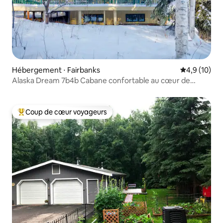
Hébergement ⋅ Fairbanks
Évaluation m
4,9 (10)
Alaska Dream 7b4b Cabane confortable au cœur de
Fairbanks
Coup de cœur voyageurs
Coups de cœur voyageurs les plus appréciés