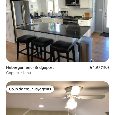
Hébergement ⋅ Bridgeport
Évaluation moy
4,97 (110)
Cape sur l'eau
Coup de cœur voyageurs
Coup de cœur voyageurs