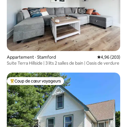
Appartement ⋅ Stamford
Évaluation moy
4,96 (203)
Suite Terra Hillside | 3 lits 2 salles de bain | Oasis de verdure
Coup de cœur voyageurs
Coups de cœur voyageurs les plus appréciés