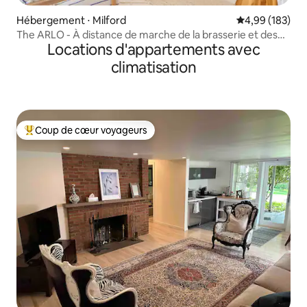
Hébergement ⋅ Milford
Évaluation moy
4,99 (183)
The ARLO - À distance de marche de la brasserie et des
Locations d'appartements avec
restaurants
climatisation
Coup de cœur voyageurs
Coups de cœur voyageurs les plus appréciés