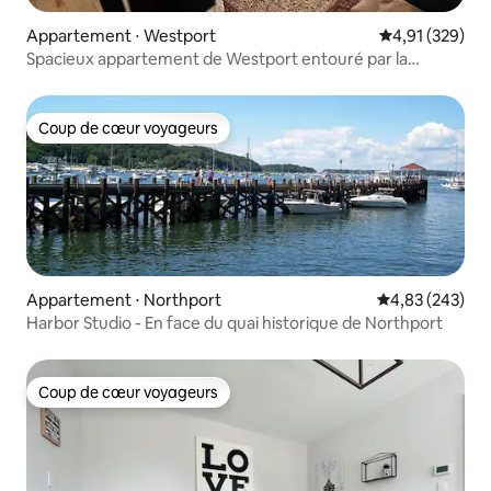
Appartement ⋅ Westport
Évaluation moy
4,91 (329)
Spacieux appartement de Westport entouré par la
nature !
Coup de cœur voyageurs
Coup de cœur voyageurs
Appartement ⋅ Northport
Évaluation moy
4,83 (243)
Harbor Studio - En face du quai historique de Northport
Coup de cœur voyageurs
Coup de cœur voyageurs