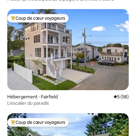
Coup de cœur voyageurs
Coups de cœur voyageurs les plus appréciés
Hébergement ⋅ Fairfield
Évaluation
5 (58)
L'escalier du paradis
Coup de cœur voyageurs
Coups de cœur voyageurs les plus appréciés