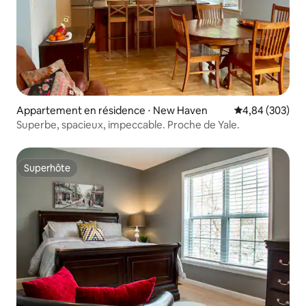
Appartement en résidence ⋅ New Haven
Évaluation moy
4,84 (303)
Superbe, spacieux, impeccable. Proche de Yale.
Superhôte
Superhôte