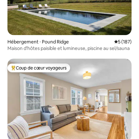
Hébergement ⋅ Pound Ridge
Évaluation 
5 (187)
Maison d'hôtes paisible et lumineuse, piscine au sel/sauna
Coup de cœur voyageurs
Coups de cœur voyageurs les plus appréciés