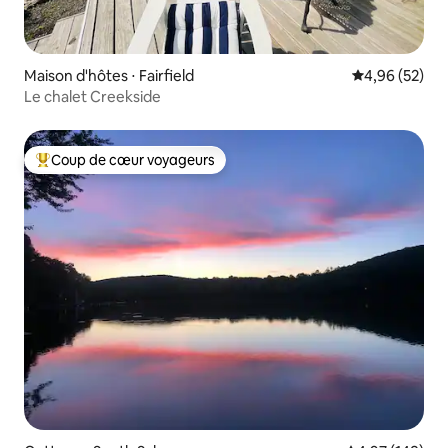
Maison d'hôtes ⋅ Fairfield
Évaluation mo
4,96 (52)
Le chalet Creekside
Coup de cœur voyageurs
Coups de cœur voyageurs les plus appréciés