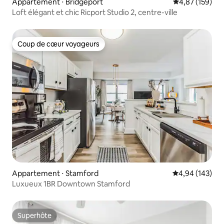
Appartement ⋅ Bridgeport
Évaluation moy
4,87 (159)
Loft élégant et chic Ricport Studio 2, centre-ville
Coup de cœur voyageurs
Coup de cœur voyageurs
Appartement ⋅ Stamford
Évaluation moy
4,94 (143)
Luxueux 1BR Downtown Stamford
Superhôte
Superhôte