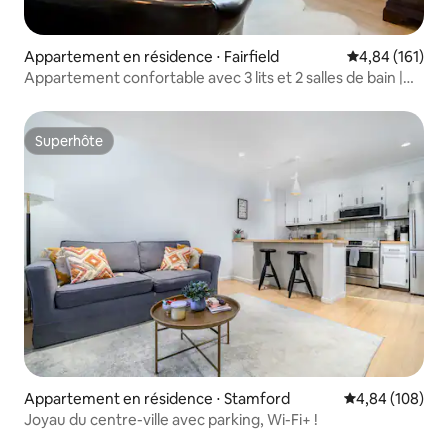
Appartement en résidence ⋅ Fairfield
Évaluation moy
4,84 (161)
Appartement confortable avec 3 lits et 2 salles de bain |
Parking et buanderie !
Superhôte
Superhôte
Appartement en résidence ⋅ Stamford
Évaluation moy
4,84 (108)
Joyau du centre-ville avec parking, Wi-Fi+ !