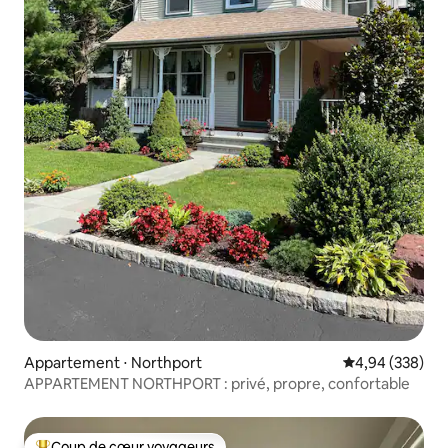
Appartement ⋅ Northport
Évaluation moy
4,94 (338)
APPARTEMENT NORTHPORT : privé, propre, confortable
Coup de cœur voyageurs