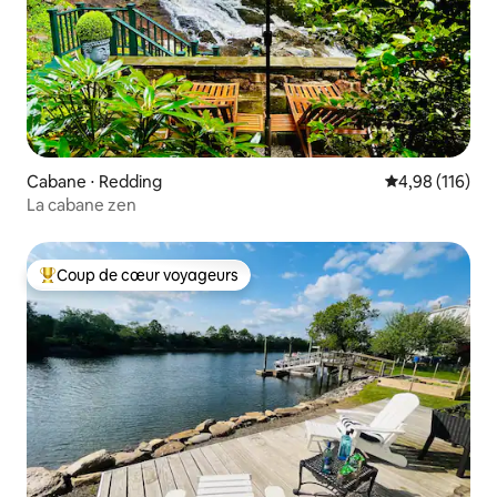
Cabane ⋅ Redding
Évaluation moy
4,98 (116)
La cabane zen
Coup de cœur voyageurs
Coups de cœur voyageurs les plus appréciés