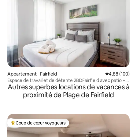
Appartement ⋅ Fairfield
Évaluation moy
4,88 (100)
Espace de travail et de détente 2BDFairfield avec patio +
Autres superbes locations de vacances à
WiFi rapide
proximité de Plage de Fairfield
Coup de cœur voyageurs
Coups de cœur voyageurs les plus appréciés