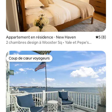
Appartement en résidence ⋅ New Haven
Évaluatio
5 (8)
2 chambres design à Wooster Sq • Yale et Pepe's
accessibles à pied
Coup de cœur voyageurs
Coup de cœur voyageurs