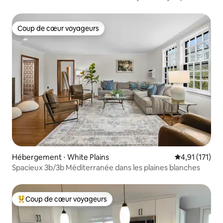
York.
Coup de cœur voyageurs
Coup de cœur voyageurs
Hébergement ⋅ White Plains
Évaluation mo
4,91 (171)
Spacieux 3b/3b Méditerranée dans les plaines blanches
Coup de cœur voyageurs
Coups de cœur voyageurs les plus appréciés