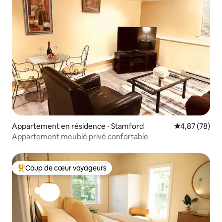
Appartement en résidence ⋅ Stamford
Évaluation mo
4,87 (78)
Appartement meublé privé confortable
Coup de cœur voyageurs
Coups de cœur voyageurs les plus appréciés