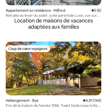
Appartement en résidence ⋅ Milford
Évaluatio
5 (6)
Retraite au lever du soleil : suite parentale Luxe, vue sur
Location de maisons de vacances
l'océan !
adaptées aux familles
Coup de cœur voyageurs
Coup de cœur voyageurs
Hébergement ⋅ Rye
Évaluation moy
4,91 (144)
Prix de la maison de l'année 1956. Trajet facile jusqu'à New