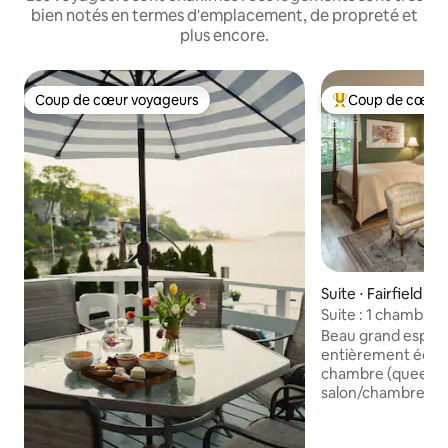
bien notés en termes d'emplacement, de propreté et
plus encore.
Coup de cœur voyageurs
Coup de cœur 
Coup de cœur voyageurs
Coups de cœur vo
Suite ⋅ Fairfield
Suite : 1 chambre
supplémentaire ; c
Beau grand espace
entièrement équi
chambre (queen si
salon/chambre su
exclusif avec lit 
salle de bain compl