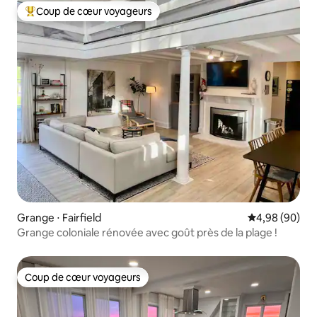
Coup de cœur voyageurs
Coups de cœur voyageurs les plus appréciés
Grange ⋅ Fairfield
Évaluation mo
4,98 (90)
Grange coloniale rénovée avec goût près de la plage !
Coup de cœur voyageurs
Coup de cœur voyageurs