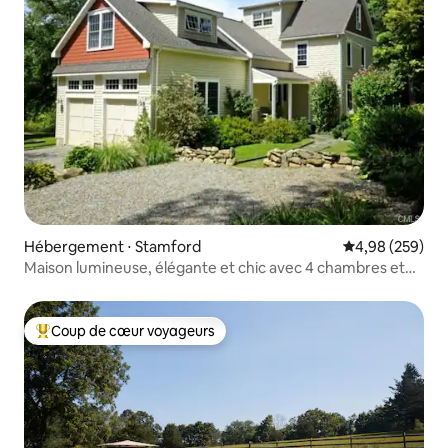
Hébergement ⋅ Stamford
Évaluation moy
4,98 (259)
Maison lumineuse, élégante et chic avec 4 chambres et
4 salles de bain
Coup de cœur voyageurs
Coups de cœur voyageurs les plus appréciés