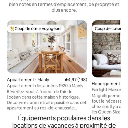
bien notés en termes d'emplacement, de propreté et
plus encore.
Coup de cœur voyageurs
Coup de cœur vo
Coups de cœur voyageurs les plus appréciés
Coup de cœur vo
Appartement ⋅ Manly
Évaluation moyenne sur la base 
4,97 (198)
Hébergement ⋅ Fai
Appartement des années 1920 à Manly
Fairlight Maison
Beach avec jardin, entièrement rénové.
Réveillez-vous à l'odeur de l'air de
Magnifiquement d
l'océan dans cette maison historique.
tout le nécessaire
Découvrez une retraite paisible dans cet
chez soi. Il y a d
appartement au rez-de-chaussée
lits Queen Size. S
raffiné avec un intérieur entièrement
Équipements populaires dans les
cheminée conforta
blanc et des planchers de bois franc
manger pour 6 pe
partout, un patio d'angle et des vitraux
locations de vacances à proximité de