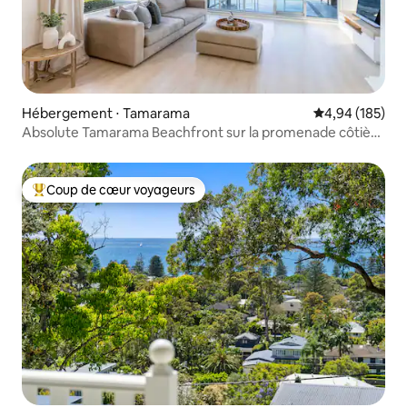
Hébergement ⋅ Tamarama
Évaluation moy
4,94 (185)
Absolute Tamarama Beachfront sur la promenade côtière
de Bondi
Coup de cœur voyageurs
Coups de cœur voyageurs les plus appréciés