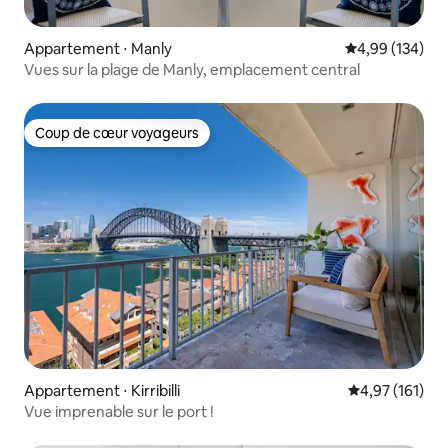
Appartement ⋅ Manly
Évaluation moy
4,99 (134)
Vues sur la plage de Manly, emplacement central
Coup de cœur voyageurs
Coup de cœur voyageurs
Appartement ⋅ Kirribilli
Évaluation moy
4,97 (161)
Vue imprenable sur le port !