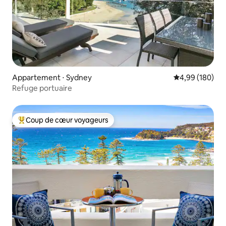
Appartement ⋅ Sydney
Évaluation moy
4,99 (180)
Refuge portuaire
Coup de cœur voyageurs
Coups de cœur voyageurs les plus appréciés