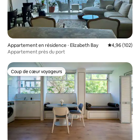
Appartement en résidence ⋅ Elizabeth Bay
Évaluation moy
4,96 (102)
Appartement près du port
Coup de cœur voyageurs
Coup de cœur voyageurs