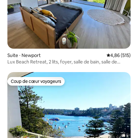
Suite ⋅ Newport
Évaluation moy
4,86 (515)
Lux Beach Retreat, 2 lits, foyer, salle de bain, salle de
sport !
Coup de cœur voyageurs
Coup de cœur voyageurs