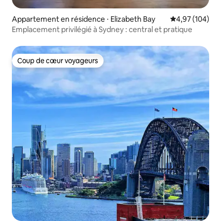
Appartement en résidence ⋅ Elizabeth Bay
Évaluation moy
4,97 (104)
Emplacement privilégié à Sydney : central et pratique
Coup de cœur voyageurs
Coup de cœur voyageurs