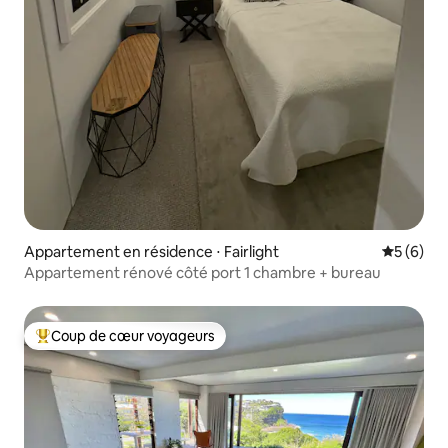
Appartement en résidence ⋅ Fairlight
Évaluatio
5 (6)
Appartement rénové côté port 1 chambre + bureau
Coup de cœur voyageurs
Coups de cœur voyageurs les plus appréciés