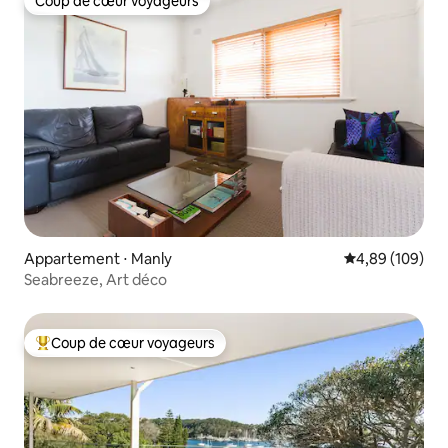
Coup de cœur voyageurs
Coup de cœur voyageurs
Appartement ⋅ Manly
Évaluation moy
4,89 (109)
Seabreeze, Art déco
Coup de cœur voyageurs
Coups de cœur voyageurs les plus appréciés