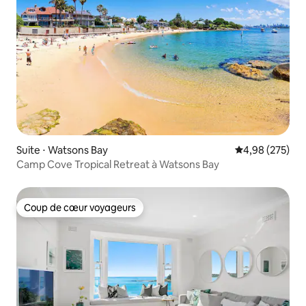
Suite ⋅ Watsons Bay
Évaluation moy
4,98 (275)
Camp Cove Tropical Retreat à Watsons Bay
Coup de cœur voyageurs
Coup de cœur voyageurs