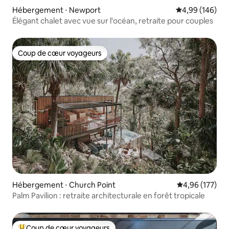
Hébergement ⋅ Newport
Évaluation moy
4,99 (146)
Élégant chalet avec vue sur l'océan, retraite pour couples
Coup de cœur voyageurs
Coup de cœur voyageurs
Hébergement ⋅ Church Point
Évaluation moy
4,96 (177)
Palm Pavilion : retraite architecturale en forêt tropicale
Coup de cœur voyageurs