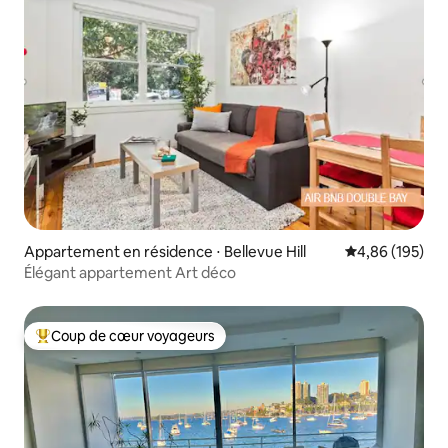
Appartement en résidence ⋅ Bellevue Hill
Évaluation moy
4,86 (195)
Élégant appartement Art déco
Coup de cœur voyageurs
Coups de cœur voyageurs les plus appréciés