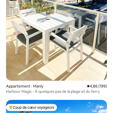
Appartement ⋅ Manly
Évaluation moy
4,86 (199)
Harbour Magic - À quelques pas de la plage et du ferry
Coup de cœur voyageurs
Coups de cœur voyageurs les plus appréciés