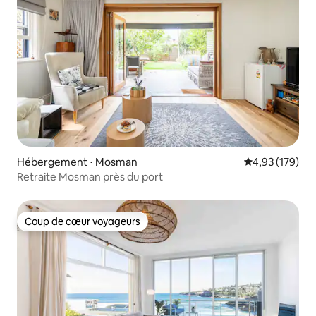
Hébergement ⋅ Mosman
Évaluation moy
4,93 (179)
Retraite Mosman près du port
Coup de cœur voyageurs
Coup de cœur voyageurs