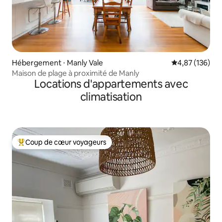
Hébergement ⋅ Manly Vale
Évaluation moy
4,87 (136)
Maison de plage à proximité de Manly
Locations d'appartements avec
climatisation
Coup de cœur voyageurs
Coups de cœur voyageurs les plus appréciés