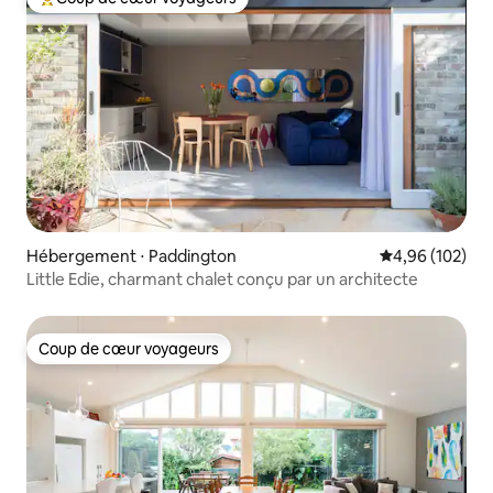
Coups de cœur voyageurs les plus appréciés
Hébergement ⋅ Paddington
Évaluation moy
4,96 (102)
Little Edie, charmant chalet conçu par un architecte
Coup de cœur voyageurs
Coup de cœur voyageurs