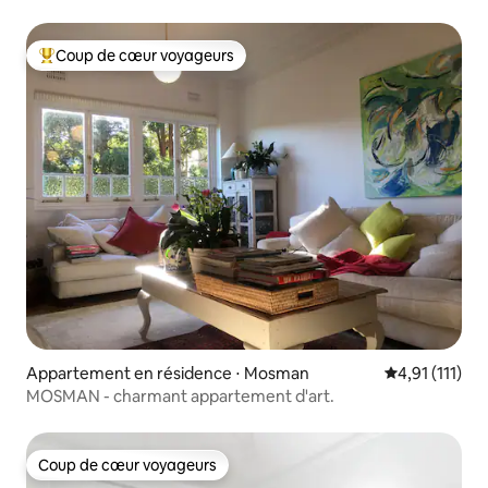
Syd
Coup de cœur voyageurs
Coups de cœur voyageurs les plus appréciés
Appartement en résidence ⋅ Mosman
Évaluation mo
4,91 (111)
MOSMAN - charmant appartement d'art.
Coup de cœur voyageurs
Coup de cœur voyageurs