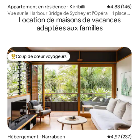
Appartement en résidence ⋅ Kirribilli
Évaluation moy
4,88 (146)
Vue sur le Harbour Bridge de Sydney et l'Opéra｜1 place
Location de maisons de vacances
de parking
adaptées aux familles
Coup de cœur voyageurs
Coups de cœur voyageurs les plus appréciés
Hébergement ⋅ Narrabeen
Évaluation moy
4,97 (237)