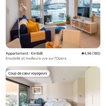
Appartement ⋅ Kirribilli
Évaluation moy
4,96 (180)
Ensoleillé et meilleure vue sur l'Opéra
Coup de cœur voyageurs
Coup de cœur voyageurs