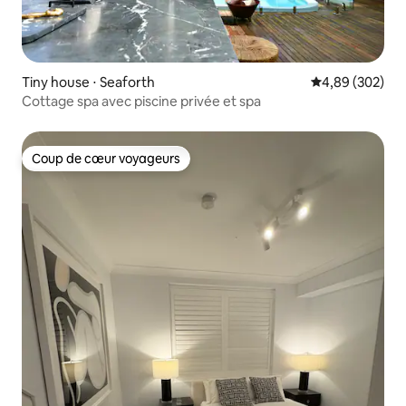
Tiny house ⋅ Seaforth
Évaluation moy
4,89 (302)
Cottage spa avec piscine privée et spa
Coup de cœur voyageurs
Coup de cœur voyageurs