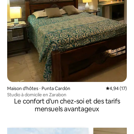
Maison d'hôtes ⋅ Punta Cardón
Évaluation mo
4,94 (17)
Studio à domicile en Zarabon
Le confort d'un chez-soi et des tarifs
mensuels avantageux