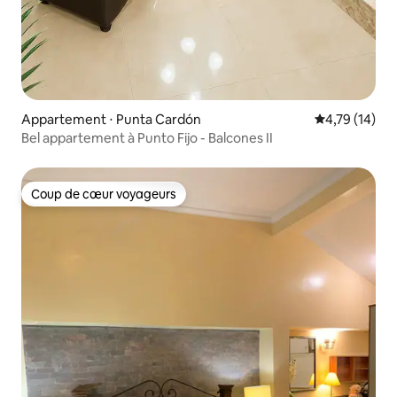
Appartement ⋅ Punta Cardón
Évaluation mo
4,79 (14)
Bel appartement à Punto Fijo - Balcones II
Coup de cœur voyageurs
Coup de cœur voyageurs