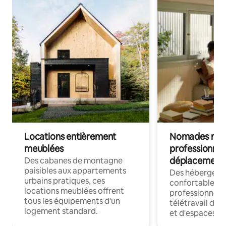
Locations entièrement
Nomades num
meublées
professionnel
déplacement
Des cabanes de montagne
paisibles aux appartements
Des hébergem
urbains pratiques, ces
confortables p
locations meublées offrent
professionnels
tous les équipements d'un
télétravail dis
logement standard.
et d'espaces de