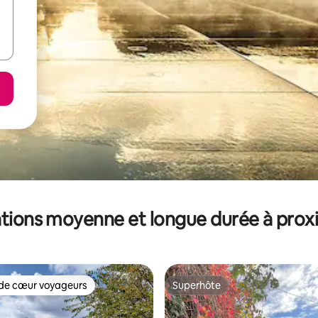
tions moyenne et longue durée à prox
de cœur voyageurs
Superhôte
 cœur voyageurs les plus appréciés
Superhôte