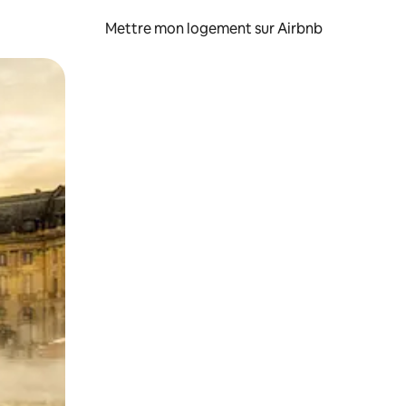
Mettre mon logement sur Airbnb
sant glisser.