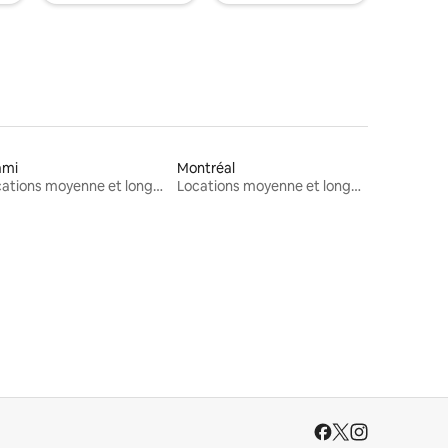
ami
Montréal
Locations moyenne et longue durée
Locations moyenne et longue durée