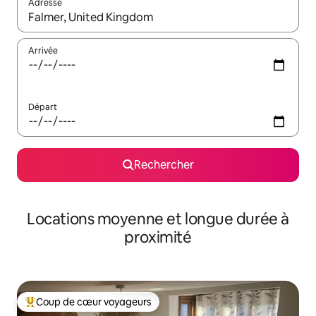
Adresse
Lorsque les résultats s'affichent, utilisez les flèches vers le hau
Arrivée
Départ
Rechercher
Locations moyenne et longue durée à
proximité
Coup de cœur voyageurs
Coups de cœur voyageurs les plus appréciés