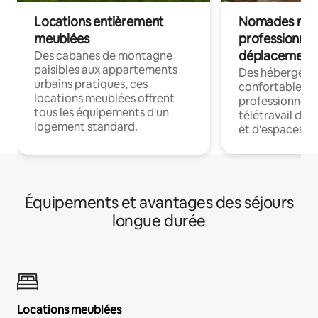
Locations entièrement
Nomades num
meublées
professionnel
déplacement
Des cabanes de montagne
paisibles aux appartements
Des hébergem
urbains pratiques, ces
confortables p
locations meublées offrent
professionnels
tous les équipements d'un
télétravail dis
logement standard.
et d'espaces de
Équipements et avantages des séjours
longue durée
Locations meublées