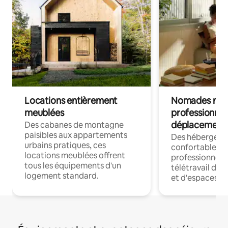
Locations entièrement
Nomades num
meublées
professionnel
déplacement
Des cabanes de montagne
paisibles aux appartements
Des hébergem
urbains pratiques, ces
confortables p
locations meublées offrent
professionnels
tous les équipements d'un
télétravail dis
logement standard.
et d'espaces de