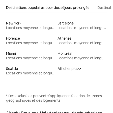
Destinations populaires pour des séjours prolongés
Destinati
New York
Barcelone
Locations moyenne et longue durée
Locations moyenne et longue durée
Florence
Athènes
Locations moyenne et longue durée
Locations moyenne et longue durée
Miami
Montréal
Locations moyenne et longue durée
Locations moyenne et longue durée
Seattle
Afficher plus
Locations moyenne et longue durée
* Des exclusions peuvent s'appliquer en fonction des zones
géographiques et des logements.