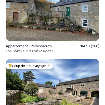
Appartement ⋅ Redesmouth
Évaluation moy
4,97 (266)
The Bothy sur la rivière Rede !
Coup de cœur voyageurs
Coups de cœur voyageurs les plus appréciés