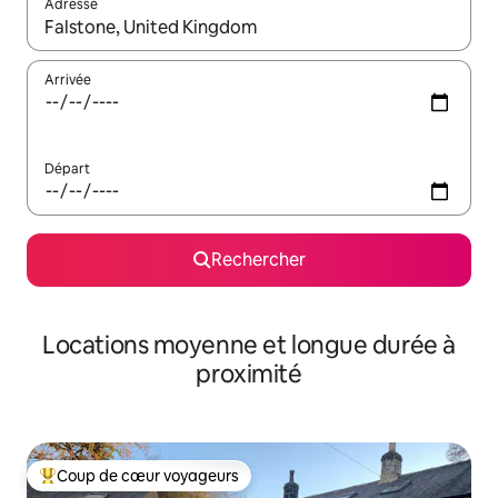
Adresse
Lorsque les résultats s'affichent, utilisez les flèches vers le hau
Arrivée
Départ
Rechercher
Locations moyenne et longue durée à
proximité
Coup de cœur voyageurs
Coups de cœur voyageurs les plus appréciés