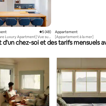
 sur la base de 42 commentaires : 5 sur 5
ment
Évaluation moyenne sur la base de 48 co
5 (48)
Appartement
re Luxury Apartment] Vue sur
[Appartement à la mer]
t d'un chez-soi et des tarifs mensuels 