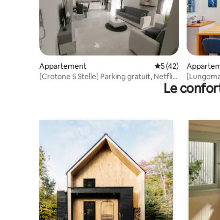
Appartement
Évaluation moyenne
5 (42)
Apparte
[Crotone 5 Stelle] Parking gratuit, Netflix,
[Lungoma
Le confor
wifi
la mer