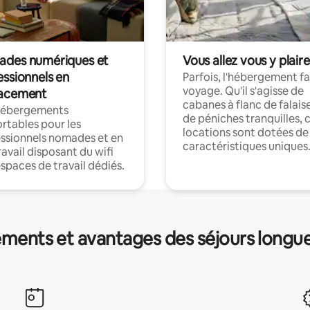
des numériques et
Vous allez vous y plaire
essionnels en
Parfois, l'hébergement fai
voyage. Qu'il s'agisse de
acement
cabanes à flanc de falais
hébergements
de péniches tranquilles, 
rtables pour les
locations sont dotées de
ssionnels nomades et en
caractéristiques uniques
ravail disposant du wifi
espaces de travail dédiés.
ments et avantages des séjours longu