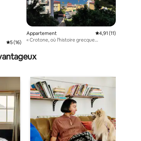
Appartement
Évaluation moyenne s
4,91 (11)
« Crotone, où l’histoire grecque
mmentaires : 5 sur 5
Évaluation moyenne sur la base de 16 commentaires : 5 sur 5
5 (16)
rencontre la mer »
avantageux