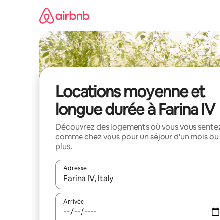
Aller
directement
au
contenu
Locations moyenne et
longue durée à Farina IV
Découvrez des logements où vous vous sente
comme chez vous pour un séjour d'un mois ou
plus.
Adresse
Lorsque les résultats s'affichent, utilisez les flèc
Arrivée