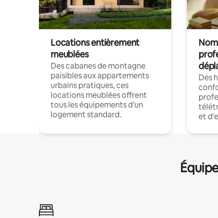
Locations entièrement
Noma
meublées
prof
dépl
Des cabanes de montagne
paisibles aux appartements
Des 
urbains pratiques, ces
confo
locations meublées offrent
profe
tous les équipements d'un
télét
logement standard.
et d'
Équipe