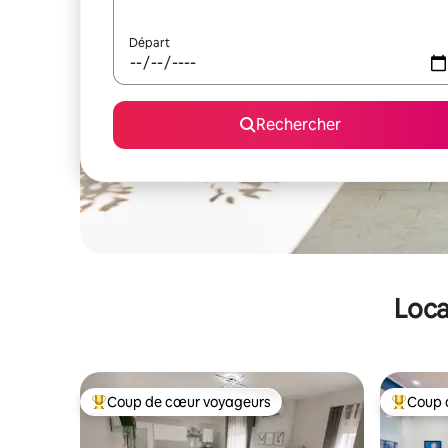
Départ
Rechercher
Loca
Coup de cœur voyageurs
Coup 
Coups de cœur voyageurs les plus appréciés
Coups de