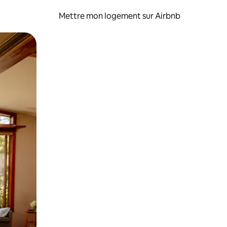
Mettre mon logement sur Airbnb
sant glisser.