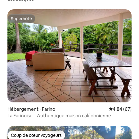
Superhôte
Superhôte
Hébergement ⋅ Farino
Évaluation mo
4,84 (67)
La Farinoise – Authentique maison calédonienne
Coup de cœur voyageurs
Coup de cœur voyageurs