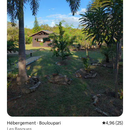
Hébergement ⋅ Bouloupari
Évaluation mo
4,96 (25)
Les Basques