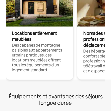
Locations entièrement
Nomades num
meublées
professionnel
déplacement
Des cabanes de montagne
paisibles aux appartements
Des hébergem
urbains pratiques, ces
confortables p
locations meublées offrent
professionnels
tous les équipements d'un
télétravail dis
logement standard.
et d'espaces de
Équipements et avantages des séjours
longue durée