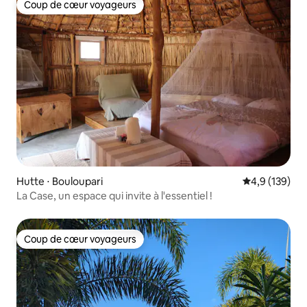
Coup de cœur voyageurs
Coup de cœur voyageurs
Hutte ⋅ Bouloupari
Évaluation mo
4,9 (139)
La Case, un espace qui invite à l'essentiel !
Coup de cœur voyageurs
Coup de cœur voyageurs