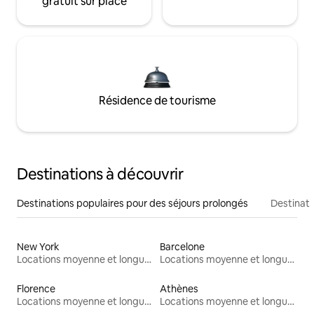
gratuit sur place
Résidence de tourisme
Destinations à découvrir
Destinations populaires pour des séjours prolongés
Destinati
New York
Barcelone
Locations moyenne et longue durée
Locations moyenne et longue durée
Florence
Athènes
Locations moyenne et longue durée
Locations moyenne et longue durée