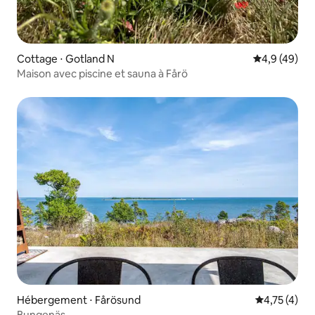
Cottage ⋅ Gotland N
Évaluation m
4,9 (49)
Maison avec piscine et sauna à Fårö
Hébergement ⋅ Fårösund
Évaluation m
4,75 (4)
Bungenäs