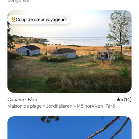
Coup de cœur voyageurs
Coups de cœur voyageurs les plus appréciés
Cabane ⋅ Fårö
Évaluation
5 (14)
Maison de plage « Jordkällaren » Mölnorviken, Fårö