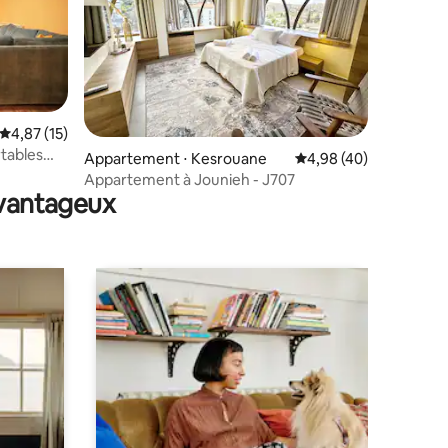
Évaluation moyenne sur la base de 15 commentaires : 4,87 sur 5
4,87 (15)
rtables
ntaires : 4,93 sur 5
Appartement ⋅ Kesrouane
Évaluation moyenne su
4,98 (40)
Appartement à Jounieh - J707
avantageux