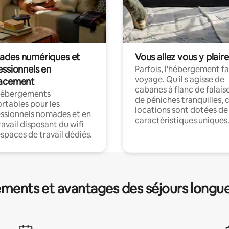
des numériques et
Vous allez vous y plaire
essionnels en
Parfois, l'hébergement fai
voyage. Qu'il s'agisse de
acement
cabanes à flanc de falais
hébergements
de péniches tranquilles, 
rtables pour les
locations sont dotées de
ssionnels nomades et en
caractéristiques uniques
ravail disposant du wifi
espaces de travail dédiés.
ments et avantages des séjours longu