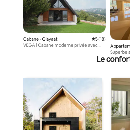
Cabane ⋅ Qlayaat
Évaluation moyenne
5 (18)
VEGA | Cabane moderne privée avec
Appartem
vue panoramique
Superbe 
Le confor
panorami