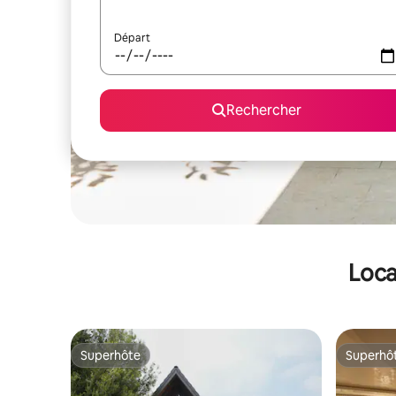
Départ
Rechercher
Loca
Superhôte
Superhô
Superhôte
Superhô