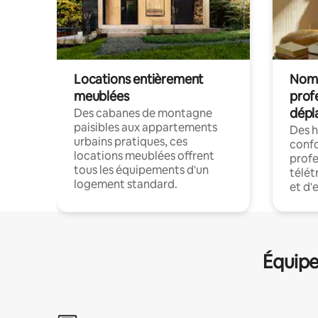
Locations entièrement
Noma
meublées
prof
dépl
Des cabanes de montagne
paisibles aux appartements
Des 
urbains pratiques, ces
confo
locations meublées offrent
profe
tous les équipements d'un
télét
logement standard.
et d'
Équipe