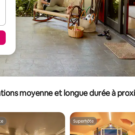
tions moyenne et longue durée à prox
te
Superhôte
te
Superhôte