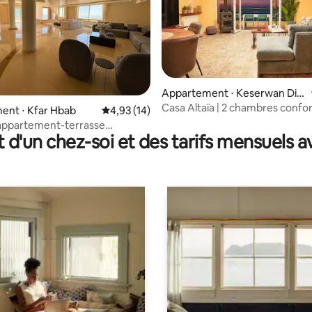
Appartement ⋅ Keserwan Dist
 sur la base de 18 commentaires : 5 sur 5
rict
Casa Altaïa | 2 chambres confo
ent ⋅ Kfar Hbab
Évaluation moyenne sur la base de 14 comme
4,93 (14)
avec vue imprenable sur la mer
appartement-terrasse
t d'un chez-soi et des tarifs mensuels 
que