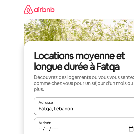
Aller
directement
au
contenu
Locations moyenne et
longue durée à Fatqa
Découvrez des logements où vous vous sente
comme chez vous pour un séjour d'un mois ou
plus.
Adresse
Lorsque les résultats s'affichent, utilisez les flèc
Arrivée