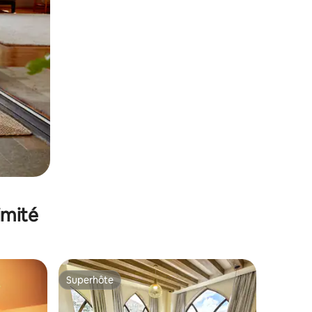
imité
Superhôte
Superhôte