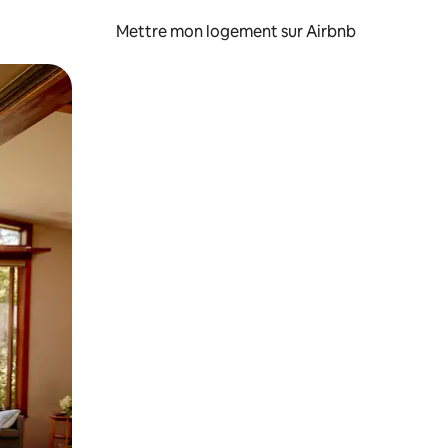
Mettre mon logement sur Airbnb
sant glisser.