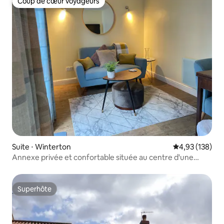
Coup de cœur voyageurs
Coup de cœur voyageurs
Suite ⋅ Winterton
Évaluation moy
4,93 (138)
Annexe privée et confortable située au centre d'une
petite ville
Superhôte
Superhôte