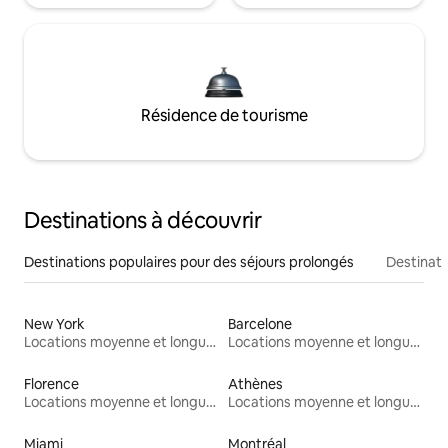
Résidence de tourisme
Destinations à découvrir
Destinations populaires pour des séjours prolongés
Destinati
New York
Barcelone
Locations moyenne et longue durée
Locations moyenne et longue durée
Florence
Athènes
Locations moyenne et longue durée
Locations moyenne et longue durée
Miami
Montréal