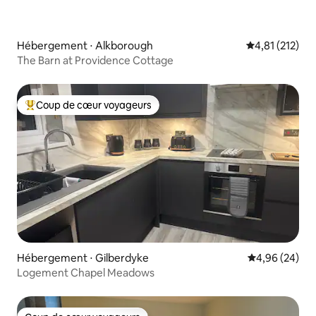
Hébergement ⋅ Alkborough
Évaluation moy
4,81 (212)
The Barn at Providence Cottage
Coup de cœur voyageurs
Coups de cœur voyageurs les plus appréciés
Hébergement ⋅ Gilberdyke
Évaluation mo
4,96 (24)
Logement Chapel Meadows