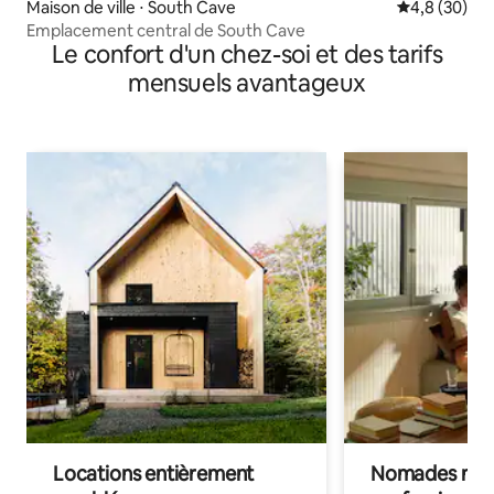
Maison de ville ⋅ South Cave
Évaluation m
4,8 (30)
Emplacement central de South Cave
Le confort d'un chez-soi et des tarifs
mensuels avantageux
Locations entièrement
Nomades num