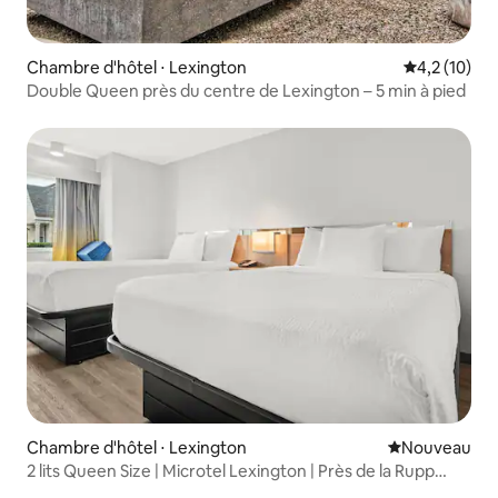
Chambre d'hôtel ⋅ Lexington
Évaluation m
4,2 (10)
Double Queen près du centre de Lexington – 5 min à pied
Chambre d'hôtel ⋅ Lexington
Nouvel hébe
Nouveau
2 lits Queen Size | Microtel Lexington | Près de la Rupp
Arena