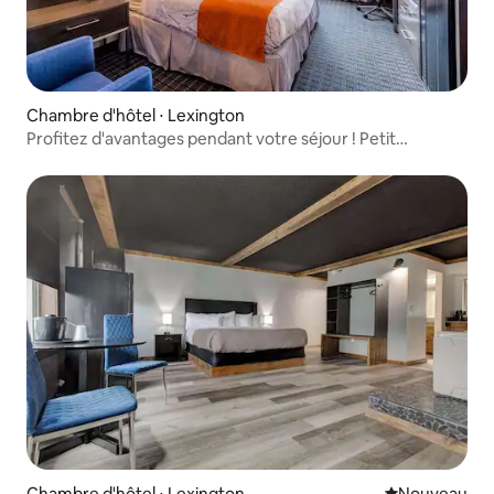
Chambre d'hôtel ⋅ Lexington
Profitez d'avantages pendant votre séjour ! Petit
déjeuner gratuit !
Chambre d'hôtel ⋅ Lexington
Nouvel hébe
Nouveau