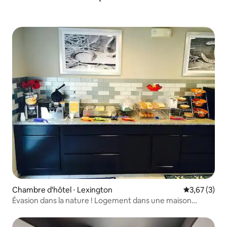
Chambre d'hôtel ⋅ Lexington
Évaluation m
3,67 (3)
Évasion dans la nature ! Logement dans une maison
d'hôtes à Lexington !