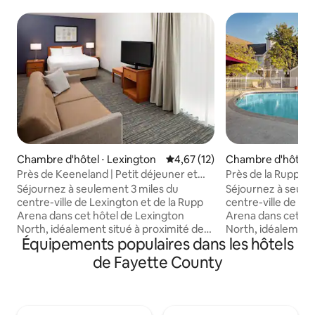
Chambre d'hôtel ⋅ Lexington
Évaluation moyenne sur la base
4,67 (12)
Chambre d'hôtel ⋅
Près de Keeneland | Petit déjeuner et
Près de la Rupp Ar
parking gratuits. Cuisine
gratuit + cuisine 
Séjournez à seulement 3 miles du
Séjournez à seule
centre-ville de Lexington et de la Rupp
centre-ville de Le
Arena dans cet hôtel de Lexington
Arena dans cet hô
North, idéalement situé à proximité de
North, idéalement 
Équipements populaires dans les hôtels
New Circle Road et de Newtown Pike.
New Circle Road e
Accédez facilement à l'Université du
Accédez facilement
de Fayette County
Kentucky (4 mi), au Kentucky Horse Park
Kentucky (4 mi), 
(6,4 mi) et à Keeneland (8,5 mi). Les
(6,4 mi) et à Keene
suites comprennent une cuisine
suites comprennen
équipée, une connexion wifi gratuite, un
équipée, une conne