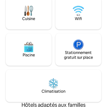
parking et le petit déjeuner. Profitez
parking et le petit
d'avantages sur place, comme un centre
d'avantages sur p
de fitness et un terrain de sport. ▶️
de fitness et un ter
Remarque : la piscine extérieure
Remarque : la pisc
Cuisine
Wifi
saisonnière est actuellement fermée et
saisonnière est a
rouvrira le week-end du Memorial Day
rouvrira le week-
2026.
2026.
Stationnement
Piscine
gratuit sur place
Climatisation
Hôtels adaptés aux familles