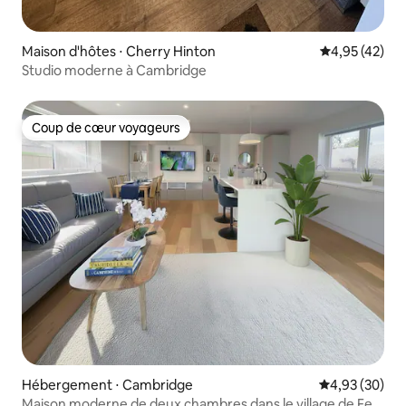
Maison d'hôtes ⋅ Cherry Hinton
Évaluation mo
4,95 (42)
Studio moderne à Cambridge
Coup de cœur voyageurs
Coup de cœur voyageurs
Hébergement ⋅ Cambridge
Évaluation mo
4,93 (30)
Maison moderne de deux chambres dans le village de Fen