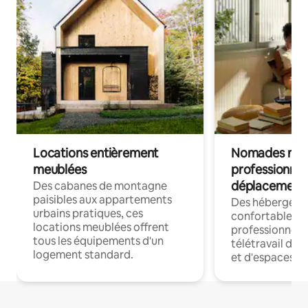
Locations entièrement
Nomades num
meublées
professionnel
déplacement
Des cabanes de montagne
paisibles aux appartements
Des hébergem
urbains pratiques, ces
confortables p
locations meublées offrent
professionnels
tous les équipements d'un
télétravail dis
logement standard.
et d'espaces de