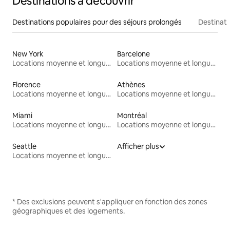
Destinations à découvrir
Destinations populaires pour des séjours prolongés
Destinati
New York
Barcelone
Locations moyenne et longue durée
Locations moyenne et longue durée
Florence
Athènes
Locations moyenne et longue durée
Locations moyenne et longue durée
Miami
Montréal
Locations moyenne et longue durée
Locations moyenne et longue durée
Seattle
Afficher plus
Locations moyenne et longue durée
* Des exclusions peuvent s'appliquer en fonction des zones
géographiques et des logements.