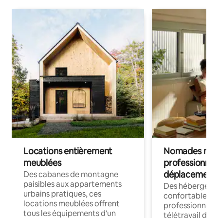
Locations entièrement
Nomades num
meublées
professionnel
déplacement
Des cabanes de montagne
paisibles aux appartements
Des hébergem
urbains pratiques, ces
confortables p
locations meublées offrent
professionnels
tous les équipements d'un
télétravail dis