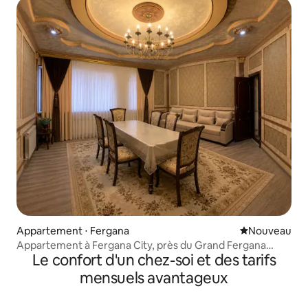
Appartement ⋅ Fergana
Nouvel hébe
Nouveau
Appartement à Fergana City, près du Grand Fergana
Le confort d'un chez-soi et des tarifs
Hotel
mensuels avantageux