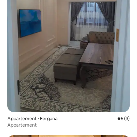
Appartement ⋅ Fergana
Évaluatio
5 (3)
Appartement