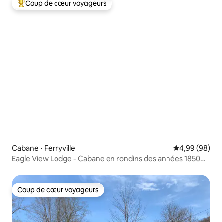
Coup de cœur voyageurs
Coups de cœur voyageurs les plus appréciés
Cabane ⋅ Ferryville
Évaluation mo
4,99 (98)
Eagle View Lodge - Cabane en rondins des années 1850
avec jacuzzi
Coup de cœur voyageurs
Coup de cœur voyageurs