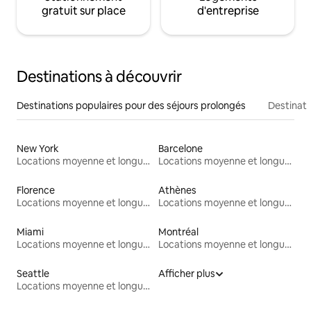
gratuit sur place
d'entreprise
Destinations à découvrir
Destinations populaires pour des séjours prolongés
Destinati
New York
Barcelone
Locations moyenne et longue durée
Locations moyenne et longue durée
Florence
Athènes
Locations moyenne et longue durée
Locations moyenne et longue durée
Miami
Montréal
Locations moyenne et longue durée
Locations moyenne et longue durée
Seattle
Afficher plus
Locations moyenne et longue durée