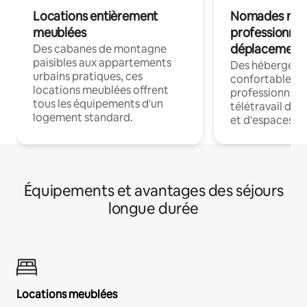
Locations entièrement
Nomades num
meublées
professionnel
déplacement
Des cabanes de montagne
paisibles aux appartements
Des hébergem
urbains pratiques, ces
confortables p
locations meublées offrent
professionnels
tous les équipements d'un
télétravail dis
logement standard.
et d'espaces de
Équipements et avantages des séjours
longue durée
Locations meublées