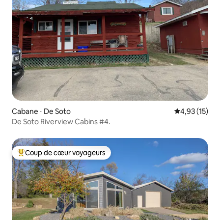
Cabane ⋅ De Soto
Évaluation mo
4,93 (15)
De Soto Riverview Cabins #4.
Coup de cœur voyageurs
Coups de cœur voyageurs les plus appréciés