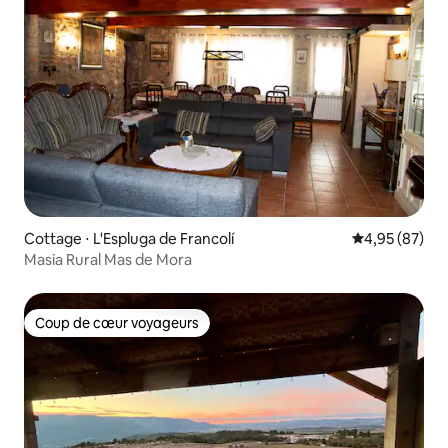
Cottage ⋅ L'Espluga de Francolí
Évaluation mo
4,95 (87)
Masia Rural Mas de Mora
Coup de cœur voyageurs
Coup de cœur voyageurs