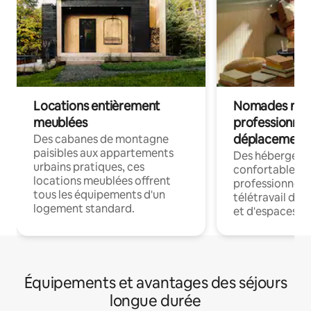
Locations entièrement
Nomades num
meublées
professionnel
déplacement
Des cabanes de montagne
paisibles aux appartements
Des hébergem
urbains pratiques, ces
confortables p
locations meublées offrent
professionnels
tous les équipements d'un
télétravail dis
logement standard.
et d'espaces de
Équipements et avantages des séjours
longue durée