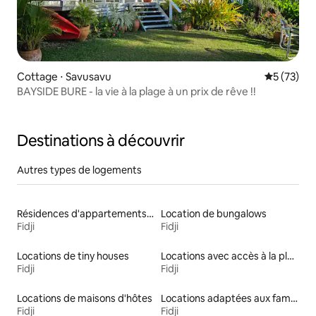
Cottage ⋅ Savusavu
Évaluation
5 (73)
BAYSIDE BURE - la vie à la plage à un prix de rêve !!
Destinations à découvrir
Autres types de logements
Résidences d'appartements en location
Location de bungalows
Fidji
Fidji
Locations de tiny houses
Locations avec accès à la plage
Fidji
Fidji
Locations de maisons d'hôtes
Locations adaptées aux familles
Fidji
Fidji