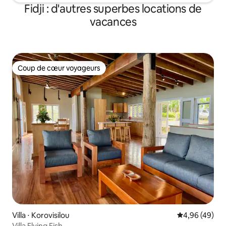
Fidji : d'autres superbes locations de
vacances
Coup de cœur voyageurs
Coup de cœur voyageurs
Villa ⋅ Korovisilou
Évaluation mo
4,96 (49)
Villa Flying Fish