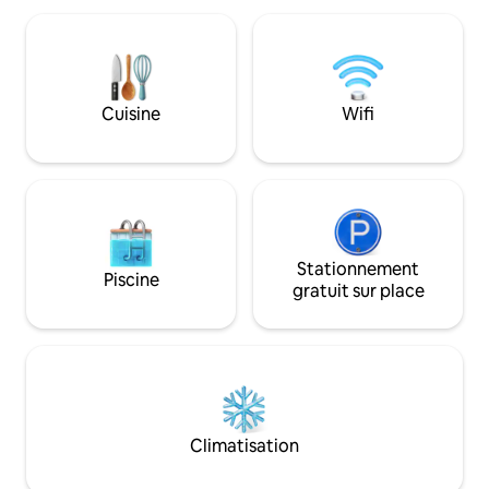
Avec une piscine de style resort et un
plongée de classe
accès direct à l'océan, c'est l'endroit
aventures en plein
idéal pour les amateurs de sports
mariés, les plonge
nautiques. Idéalement situé sur le port
d'aventure et les 
de Suva, il offre une escapade paisible
d'une expérience d
tout en étant à proximité des attractions
Cuisine
Wifi
de rêve aux Fidji 
de la ville.
l'aventure avec u
Stationnement
Piscine
gratuit sur place
Climatisation