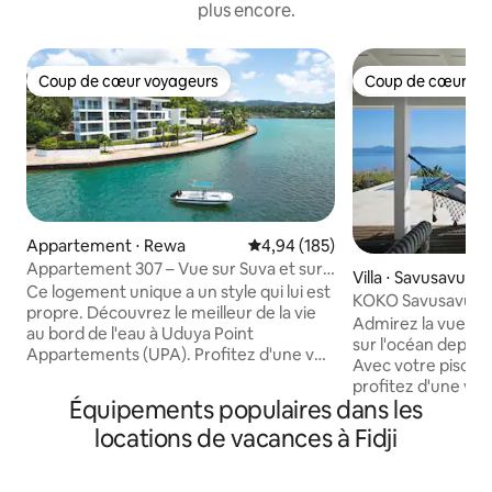
plus encore.
Coup de cœur voyageurs
Coup de cœur vo
Coup de cœur voyageurs
Coup de cœur vo
Appartement ⋅ Rewa
Évaluation moyenne sur la base 
4,94 (185)
Appartement 307 – Vue sur Suva et sur
Villa ⋅ Savusavu
l'océan, grand balcon
Ce logement unique a un style qui lui est
KOKO Savusavu Fidj
propre. Découvrez le meilleur de la vie
miel avec vue sur l
Admirez la vue p
au bord de l'eau à Uduya Point
sur l'océan depuis v
Appartements (UPA). Profitez d'une vue
Avec votre piscin
imprenable sur l'océan et la ville, de
profitez d'une vue
brises de mer fraîches et d'un cadre
Équipements populaires dans les
la baie de Savusavu 
tranquille atmosphère. Nos
villa romantique de 
locations de vacances à Fidji
appartements modernes disposent de :
magnifiquement c
Intérieurs ● spacieux Cuisines ● bien
salon et une terra
équipées Balcons ● surdimensionnés
quelques minutes d