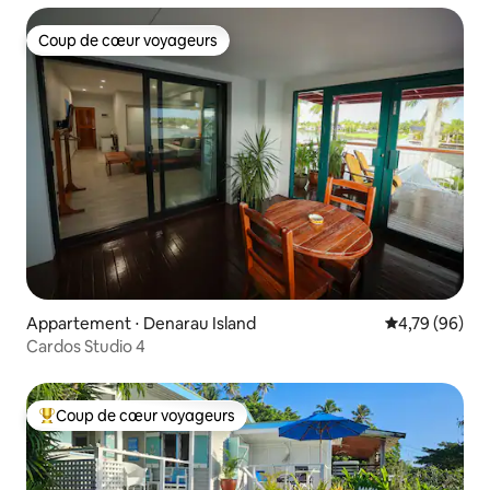
Coup de cœur voyageurs
Coup de cœur voyageurs
Appartement ⋅ Denarau Island
Évaluation mo
4,79 (96)
Cardos Studio 4
Coup de cœur voyageurs
Coups de cœur voyageurs les plus appréciés