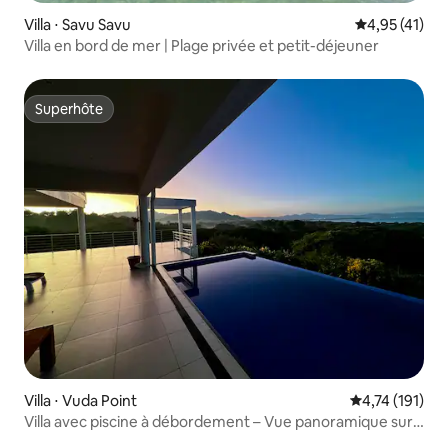
Villa ⋅ Savu Savu
Évaluation mo
4,95 (41)
Villa en bord de mer | Plage privée et petit-déjeuner
Superhôte
Superhôte
Villa ⋅ Vuda Point
Évaluation moy
4,74 (191)
Villa avec piscine à débordement – Vue panoramique sur
l'océan