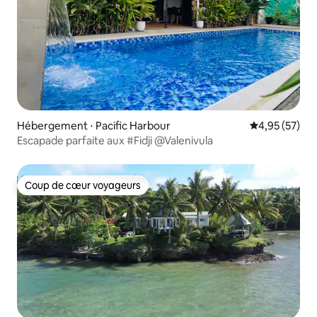
Hébergement ⋅ Pacific Harbour
Évaluation mo
4,95 (57)
Escapade parfaite aux #Fidji @Valenivula
Coup de cœur voyageurs
Coup de cœur voyageurs