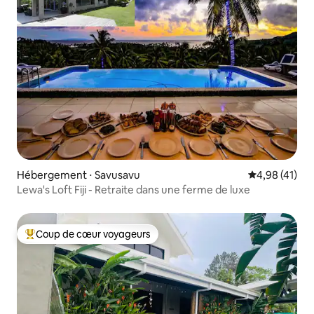
Hébergement ⋅ Savusavu
Évaluation mo
4,98 (41)
Lewa's Loft Fiji - Retraite dans une ferme de luxe
Coup de cœur voyageurs
Coups de cœur voyageurs les plus appréciés