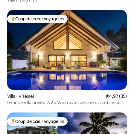
Coup de cœur voyageurs
Coups de cœur voyageurs les plus appréciés
Villa ⋅ Viseisei
Évaluation mo
4,97 (35)
Grande villa privée 2/2 à Vuda avec piscine et ambiance
balinaise !
Coup de cœur voyageurs
Coups de cœur voyageurs les plus appréciés