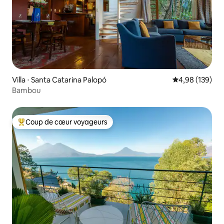
Villa ⋅ Santa Catarina Palopó
Évaluation moy
4,98 (139)
Bambou
Coup de cœur voyageurs
Coups de cœur voyageurs les plus appréciés