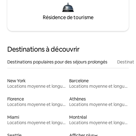
Résidence de tourisme
Destinations à découvrir
Destinations populaires pour des séjours prolongés
Destinati
New York
Barcelone
Locations moyenne et longue durée
Locations moyenne et longue durée
Florence
Athènes
Locations moyenne et longue durée
Locations moyenne et longue durée
Miami
Montréal
Locations moyenne et longue durée
Locations moyenne et longue durée
Seattle
Afficher plus