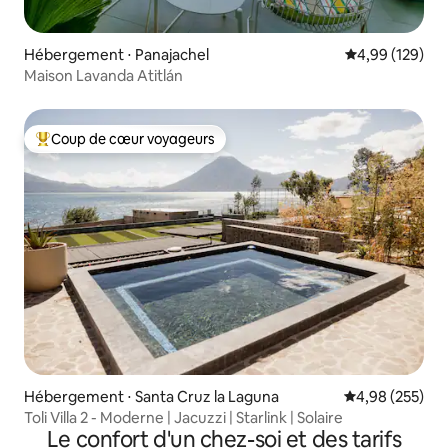
Hébergement ⋅ Panajachel
Évaluation moy
4,99 (129)
Maison Lavanda Atitlán
Coup de cœur voyageurs
Coups de cœur voyageurs les plus appréciés
Hébergement ⋅ Santa Cruz la Laguna
Évaluation moy
4,98 (255)
Toli Villa 2 - Moderne | Jacuzzi | Starlink | Solaire
Le confort d'un chez-soi et des tarifs