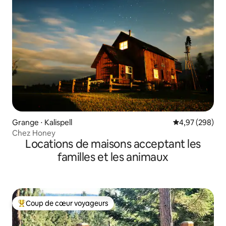
Grange ⋅ Kalispell
Évaluation moy
4,97 (298)
Chez Honey
Locations de maisons acceptant les
familles et les animaux
Coup de cœur voyageurs
Coups de cœur voyageurs les plus appréciés