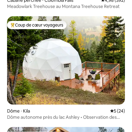
Cabane perchée ⋅ Columbia Falls
Évaluation moy
4,98 (392)
Meadowlark Treehouse au Montana Treehouse Retreat
Coup de cœur voyageurs
Coups de cœur voyageurs les plus appréciés
Dôme ⋅ Kila
Évaluation
5 (24)
Dôme autonome près du lac Ashley • Observation des
étoiles + feu