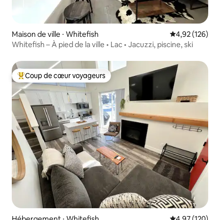
Maison de ville ⋅ Whitefish
Évaluation moy
4,92 (126)
Whitefish – À pied de la ville • Lac • Jacuzzi, piscine, ski
Coup de cœur voyageurs
Coups de cœur voyageurs les plus appréciés
Hébergement ⋅ Whitefish
Évaluation moy
4,97 (120)