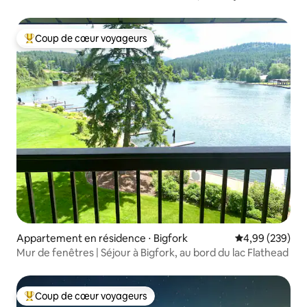
Coup de cœur voyageurs
Coups de cœur voyageurs les plus appréciés
Appartement en résidence ⋅ Bigfork
Évaluation moy
4,99 (239)
Mur de fenêtres | Séjour à Bigfork, au bord du lac Flathead
Coup de cœur voyageurs
Coups de cœur voyageurs les plus appréciés