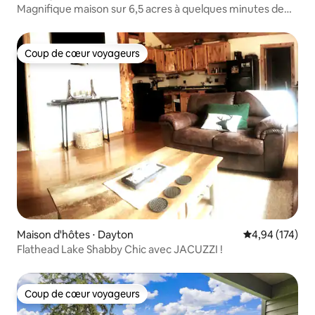
Magnifique maison sur 6,5 acres à quelques minutes de
Whitefish !
Coup de cœur voyageurs
Coup de cœur voyageurs
Maison d'hôtes ⋅ Dayton
Évaluation moy
4,94 (174)
Flathead Lake Shabby Chic avec JACUZZI !
Coup de cœur voyageurs
Coup de cœur voyageurs