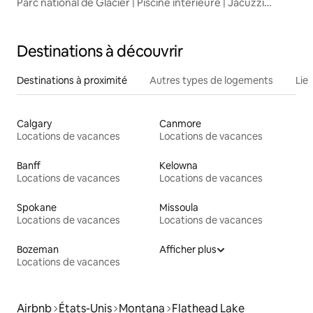
Parc national de Glacier | Piscine intérieure | Jacuzzi
extérieur
Destinations à découvrir
Destinations à proximité
Autres types de logements
Lie
Calgary
Canmore
Locations de vacances
Locations de vacances
Banff
Kelowna
Locations de vacances
Locations de vacances
Spokane
Missoula
Locations de vacances
Locations de vacances
Bozeman
Afficher plus
Locations de vacances
Airbnb
États-Unis
Montana
Flathead Lake