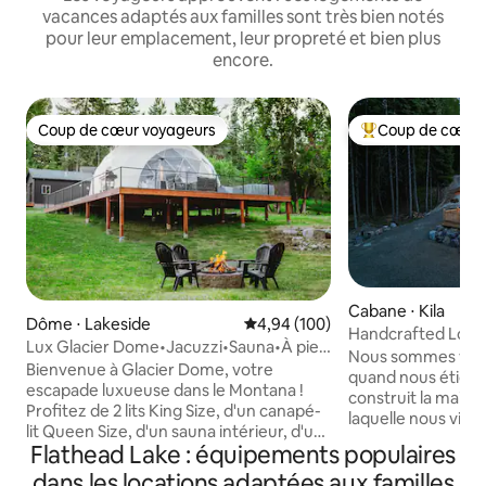
vacances adaptés aux familles sont très bien notés
pour leur emplacement, leur propreté et bien plus
encore.
Coup de cœur voyageurs
Coup de cœur 
Coup de cœur voyageurs
Coups de cœur vo
Cabane ⋅ Kila
Dôme ⋅ Lakeside
Évaluation moyenne sur la base 
4,94 (100)
Handcrafted Log 
Lux Glacier Dome•Jacuzzi•Sauna•À pied
Park
Nous sommes venu
du lac Flathead
Bienvenue à Glacier Dome, votre
quand nous étions
escapade luxueuse dans le Montana !
construit la maiso
Profitez de 2 lits King Size, d'un canapé-
laquelle nous vivi
lit Queen Size, d'un sauna intérieur, d'un
mains et outils. J
Flathead Lake : équipements populaires
jacuzzi, d'un feu de camp, d'un cornhole,
amoureuse de l'ode
d'une télévision, d'une salle de bain
dans les locations adaptées aux familles
texture du bois et 