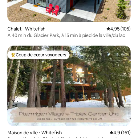
Chalet ⋅ Whitefish
Évaluation moy
4,95 (105)
À 40 min du Glacier Park, à 15 min à pied de la ville/du lac
Coup de cœur voyageurs
Coups de cœur voyageurs les plus appréciés
Maison de ville ⋅ Whitefish
Évaluation mo
4,9 (161)