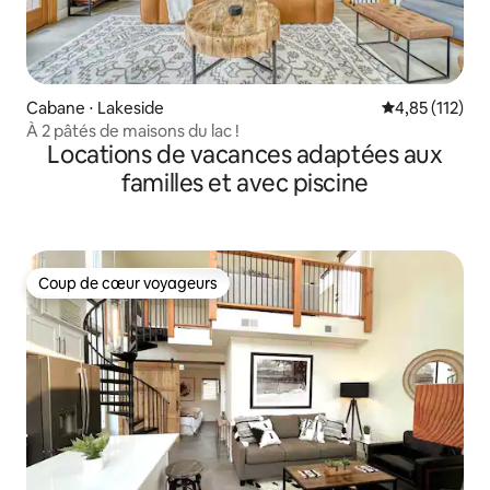
Cabane ⋅ Lakeside
Évaluation moy
4,85 (112)
À 2 pâtés de maisons du lac !
Locations de vacances adaptées aux
familles et avec piscine
Coup de cœur voyageurs
Coup de cœur voyageurs