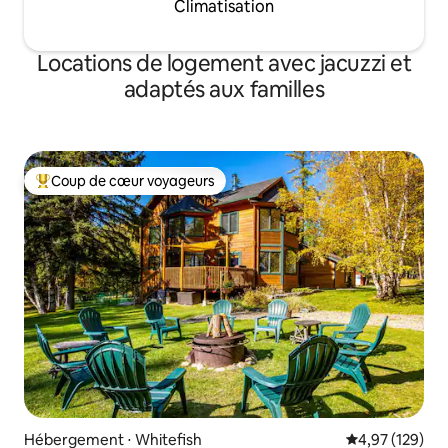
Climatisation
Locations de logement avec jacuzzi et
adaptés aux familles
Coup de cœur voyageurs
Coups de cœur voyageurs les plus appréciés
Hébergement ⋅ Whitefish
Évaluation moy
4,97 (129)