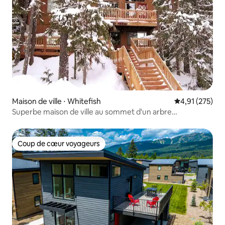
Maison de ville ⋅ Whitefish
Évaluation moy
4,91 (275)
Superbe maison de ville au sommet d'un arbre
3 chambres 3 niveaux *Hôtes 5 étoiles*
Coup de cœur voyageurs
Coup de cœur voyageurs