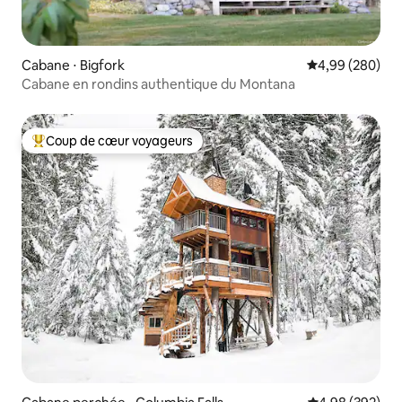
Cabane ⋅ Bigfork
Évaluation moy
4,99 (280)
Cabane en rondins authentique du Montana
Coup de cœur voyageurs
Coups de cœur voyageurs les plus appréciés