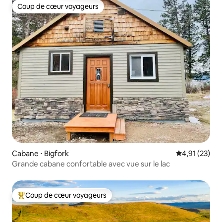
Coup de cœur voyageurs
Coup de cœur voyageurs
Cabane ⋅ Bigfork
Évaluation mo
4,91 (23)
Grande cabane confortable avec vue sur le lac
Coup de cœur voyageurs
Coups de cœur voyageurs les plus appréciés