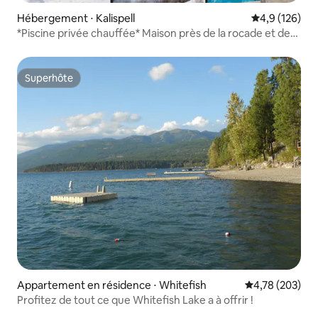
Hébergement ⋅ Kalispell
Évaluation mo
4,9 (126)
*Piscine privée chauffée* Maison près de la rocade et des
commodités
Superhôte
Superhôte
Appartement en résidence ⋅ Whitefish
Évaluation moy
4,78 (203)
Profitez de tout ce que Whitefish Lake a à offrir !