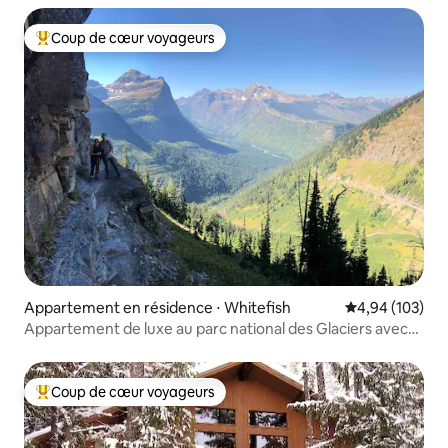
Coup de cœur voyageurs
Coups de cœur voyageurs les plus appréciés
Appartement en résidence ⋅ Whitefish
Évaluation moy
4,94 (103)
Appartement de luxe au parc national des Glaciers avec
lac et ski
Coup de cœur voyageurs
Coups de cœur voyageurs les plus appréciés