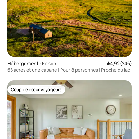
Hébergement ⋅ Polson
Évaluation moy
4,92 (246)
63 acres et une cabane | Pour 8 personnes | Proche du lac
Coup de cœur voyageurs
Coup de cœur voyageurs