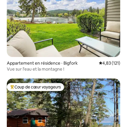
Appartement en résidence ⋅ Bigfork
Évaluation moy
4,83 (121)
Vue sur l'eau et la montagne !
Coup de cœur voyageurs
Coups de cœur voyageurs les plus appréciés