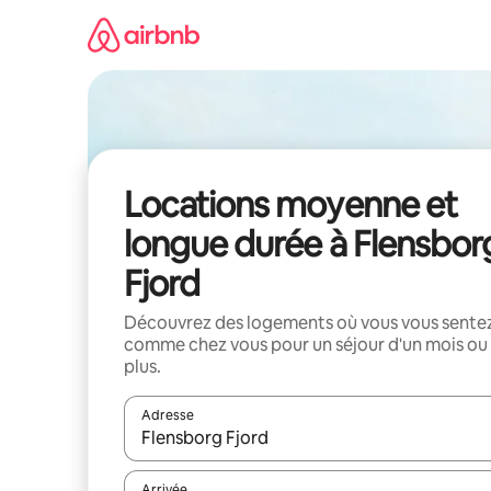
Aller
directement
au
contenu
Locations moyenne et
longue durée à Flensbor
Fjord
Découvrez des logements où vous vous sente
comme chez vous pour un séjour d'un mois ou
plus.
Adresse
Lorsque les résultats s'affichent, utilisez les flèc
Arrivée