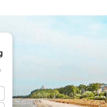
g
z
hes vers le haut et vers le bas pour les parcourir ou en appuyant et en fai