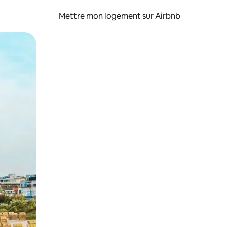
Mettre mon logement sur Airbnb
sant glisser.