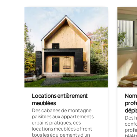
Locations entièrement
Noma
meublées
prof
dépl
Des cabanes de montagne
paisibles aux appartements
Des 
urbains pratiques, ces
confo
locations meublées offrent
profe
tous les équipements d'un
télét