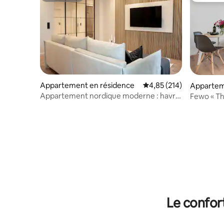
Appartement en résidence
Évaluation moyenne sur
4,85 (214)
Apparte
Appartement nordique moderne : havre
Fewo « Th
de paix confortable à Flensburg
Le confor