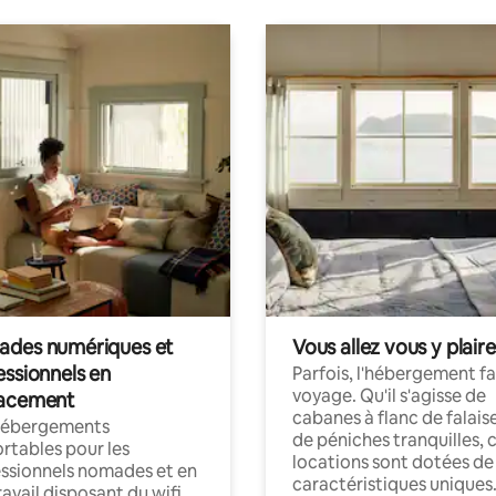
des numériques et
Vous allez vous y plaire
essionnels en
Parfois, l'hébergement fai
voyage. Qu'il s'agisse de
acement
cabanes à flanc de falais
hébergements
de péniches tranquilles, 
rtables pour les
locations sont dotées de
ssionnels nomades et en
caractéristiques uniques
ravail disposant du wifi