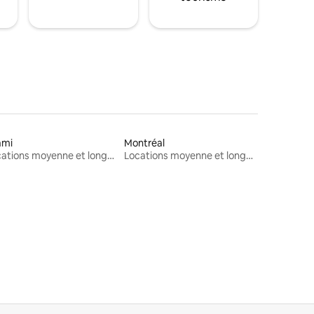
ami
Montréal
Locations moyenne et longue durée
Locations moyenne et longue durée