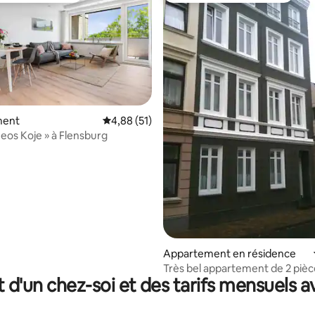
 la base de 214 commentaires : 4,85 sur 5
ment
Évaluation moyenne sur la base de 51 comme
4,88 (51)
eos Koje » à Flensburg
Appartement en résidence
Très bel appartement de 2 piè
t d'un chez-soi et des tarifs mensuels 
dans un immeuble ancien