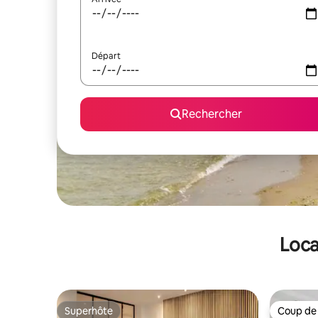
Départ
Rechercher
Loca
Superhôte
Coup de
Superhôte
Coup de