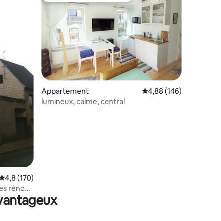
ntaires : 4,88 sur 5
Appartement
Évaluation moyenne sur
4,88 (146)
lumineux, calme, central
Évaluation moyenne sur la base de 170 commentaires : 4,8 sur 5
4,8 (170)
ces rénové
avantageux