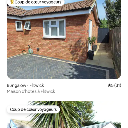
Coup de cœur voyageurs
Coups de cœur voyageurs les plus appréciés
Bungalow ⋅ Flitwick
Évaluation
5 (31)
Maison d'hôtes à Flitwick
Coup de cœur voyageurs
Coup de cœur voyageurs