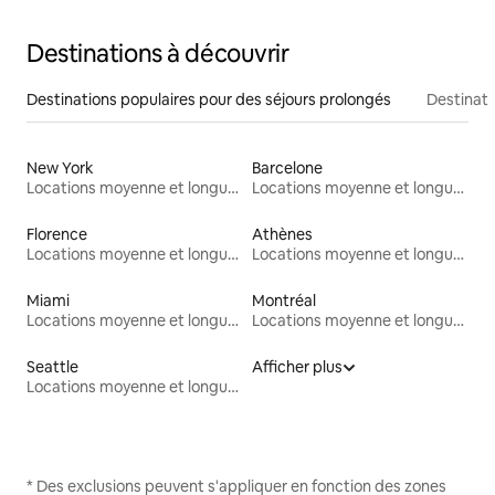
Destinations à découvrir
Destinations populaires pour des séjours prolongés
Destinati
New York
Barcelone
Locations moyenne et longue durée
Locations moyenne et longue durée
Florence
Athènes
Locations moyenne et longue durée
Locations moyenne et longue durée
Miami
Montréal
Locations moyenne et longue durée
Locations moyenne et longue durée
Seattle
Afficher plus
Locations moyenne et longue durée
* Des exclusions peuvent s'appliquer en fonction des zones