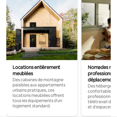
Locations entièrement
Nomades num
meublées
professionnel
déplacement
Des cabanes de montagne
paisibles aux appartements
Des hébergem
urbains pratiques, ces
confortables p
locations meublées offrent
professionnels
tous les équipements d'un
télétravail dis
logement standard.
et d'espaces de