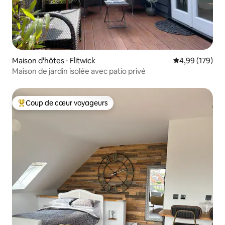
Maison d'hôtes ⋅ Flitwick
Évaluation moy
4,99 (179)
Maison de jardin isolée avec patio privé
Coup de cœur voyageurs
Coups de cœur voyageurs les plus appréciés