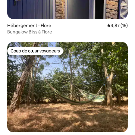
Hébergement ⋅ Flore
Évaluation mo
4,87 (15)
Bungalow Bliss à Flore
Coup de cœur voyageurs
Coup de cœur voyageurs