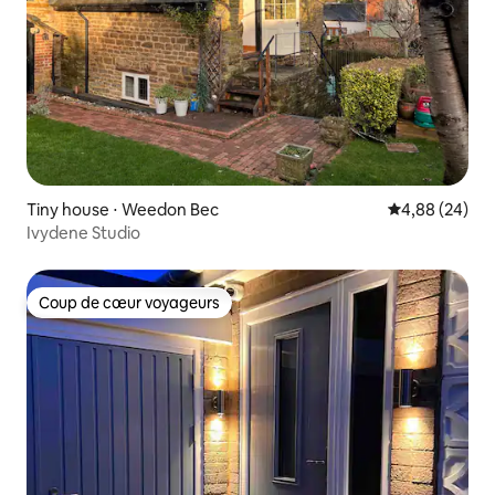
Tiny house ⋅ Weedon Bec
Évaluation mo
4,88 (24)
Ivydene Studio
Coup de cœur voyageurs
Coup de cœur voyageurs