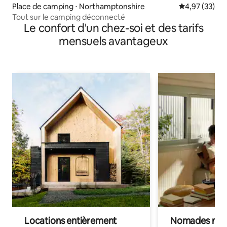
Place de camping ⋅ Northamptonshire
Évaluation mo
4,97 (33)
Tout sur le camping déconnecté
Le confort d'un chez-soi et des tarifs
mensuels avantageux
Locations entièrement
Nomades num