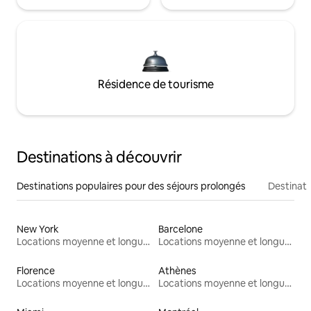
Résidence de tourisme
Destinations à découvrir
Destinations populaires pour des séjours prolongés
Destinati
New York
Barcelone
Locations moyenne et longue durée
Locations moyenne et longue durée
Florence
Athènes
Locations moyenne et longue durée
Locations moyenne et longue durée