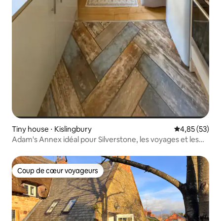
Tiny house ⋅ Kislingbury
Évaluation mo
4,85 (53)
Adam's Annex idéal pour Silverstone, les voyages et les
promenades
Coup de cœur voyageurs
Coup de cœur voyageurs