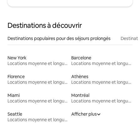
Destinations à découvrir
Destinations populaires pour des séjours prolongés
Destinati
New York
Barcelone
Locations moyenne et longue durée
Locations moyenne et longue durée
Florence
Athènes
Locations moyenne et longue durée
Locations moyenne et longue durée
Miami
Montréal
Locations moyenne et longue durée
Locations moyenne et longue durée
Seattle
Afficher plus
Locations moyenne et longue durée