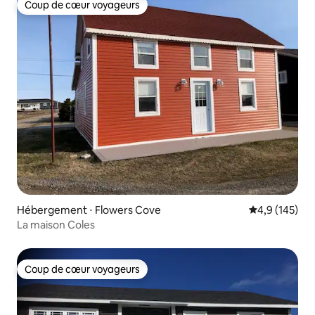
Coup de cœur voyageurs
Coup de cœur voyageurs
Hébergement ⋅ Flowers Cove
Évaluation mo
4,9 (145)
La maison Coles
Coup de cœur voyageurs
Coup de cœur voyageurs