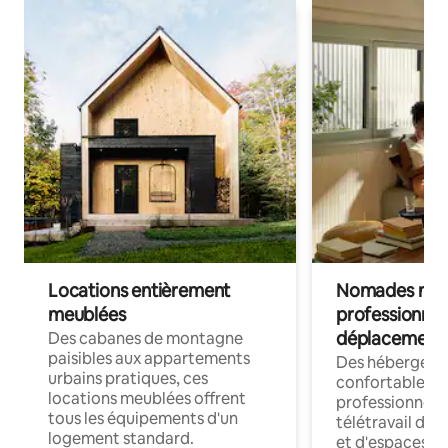
Locations entièrement
Nomades num
meublées
professionnel
déplacement
Des cabanes de montagne
paisibles aux appartements
Des hébergem
urbains pratiques, ces
confortables p
locations meublées offrent
professionnels
tous les équipements d'un
télétravail dis
logement standard.
et d'espaces de