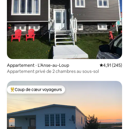
Appartement ⋅ L'Anse-au-Loup
Évaluation moy
4,91 (245)
Appartement privé de 2 chambres au sous-sol
Coup de cœur voyageurs
Coups de cœur voyageurs les plus appréciés