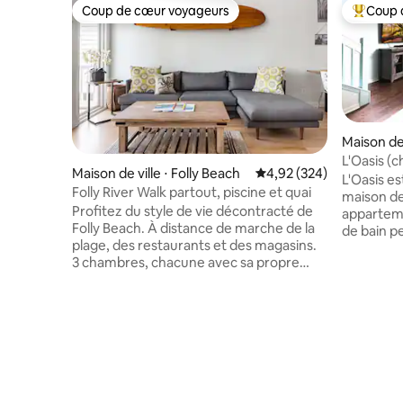
Coup de cœur voyageurs
Coup 
Coup de cœur voyageurs
Coups de
Maison de 
L'Oasis (c
Maison de ville ⋅ Folly Beach
Évaluation moyenne sur 
4,92 (324)
5 personn
L'Oasis es
Folly River Walk partout, piscine et quai
maison de 
Profitez du style de vie décontracté de
apparteme
Folly Beach. À distance de marche de la
de bain pe
plage, des restaurants et des magasins.
L'aéroport,
3 chambres, chacune avec sa propre
parcours d
salle de bain, en font l'espace parfait !
sont tous
Profitez du quai et de la piscine
avoir prof
communautaires ! À l'intérieur de la
des bouti
maison, la cuisine a été rénovée et offre
divertiss
un excellent espace ouvert pour profiter
détendez-
de vos amis ou de votre famille. Mais
3 téléviseurs
laissez les voitures une fois arrivé !
vous empo
Marchez, faites du vélo ou louez une
options K