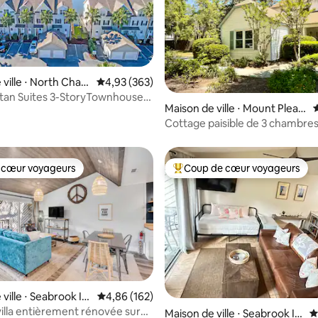
ville ⋅ North Charl
Évaluation moyenne sur la base de 363 commen
4,93 (363)
es 3-StoryTownhouse
la base de 373 commentaires : 4,93 sur 5
Maison de ville ⋅ Mount Pleas
É
on)
ant
Cottage paisible de 3 chambres
plage et Charleston
 cœur voyageurs
Coup de cœur voyageurs
 cœur voyageurs
Coups de cœur voyageurs les p
ville ⋅ Seabrook Isl
Évaluation moyenne sur la base de 162 commen
4,86 (162)
illa entièrement rénovée sur
la base de 201 commentaires : 4,86 sur 5
Maison de ville ⋅ Seabrook Isl
É