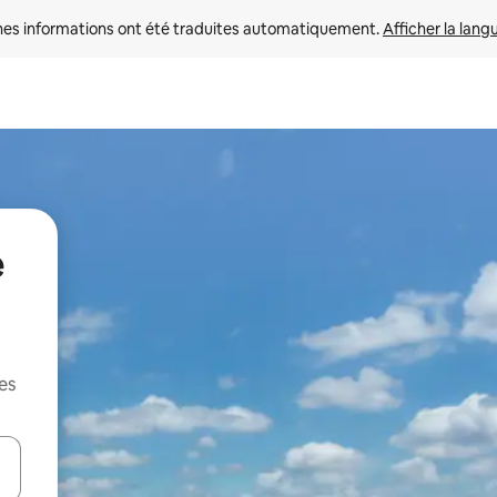
nes informations ont été traduites automatiquement. 
Afficher la lang
e
es
hes vers le haut et vers le bas pour les parcourir ou en appuyant et en fai