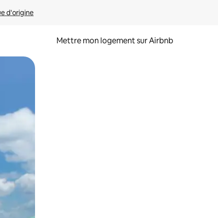
ue d'origine
Mettre mon logement sur Airbnb
sant glisser.