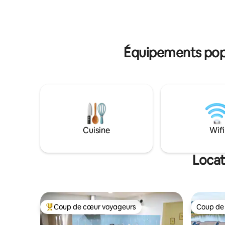
voiturette de golf pour la semaine !
Sleeper S
Profitez des meilleurs couchers de soleil
cuisine en
depuis la piscine ou le quai après une
accès à l
journée à la plage ! *Veuillez ne pas
amener d'animaux en raison d'allergies
Équipements popul
familiales*
Cuisine
Wifi
Locat
Coup de cœur voyageurs
Coup de
Coups de cœur voyageurs les plus appréciés
Coup de