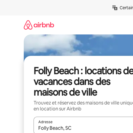
Aller
Certai
directement
au
contenu
Folly Beach : locations d
vacances dans des
maisons de ville
Trouvez et réservez des maisons de ville uniqu
en location sur Airbnb
Adresse
Lorsque les résultats s'affichent, utilisez les flèc