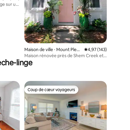
age sur un
Maison de ville ⋅ Mount Pleas
Évaluation moyenne sur
4,97 (143)
ant
Maison rénovée près de Shem Creek et
èche-linge
de Sullivan's Island
Coup de cœur voyageurs
Coup de cœur voyageurs