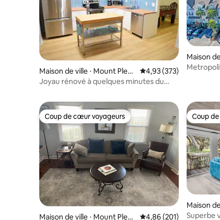
Maison de 
eston
Metropolitan Suit
Maison de ville ⋅ Mount Pleas
Évaluation moyenne sur 
4,93 (373)
(Charlest
ant
Joyau rénové à quelques minutes du
centre-ville, de Shem Creek et des
plages
Coup de cœur voyageurs
Coup de
Coup de cœur voyageurs
Coup de
Maison de 
and
Superbe v
Maison de ville ⋅ Mount Pleas
Évaluation moyenne sur 
4,86 (201)