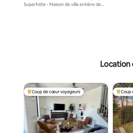
un terrain
ant
Superhôte - Maison de ville entière de
3 chambres dans le Lowcountry
Location 
Coup de cœur voyageurs
Coup 
Coups de cœur voyageurs les plus appréciés
Coups de