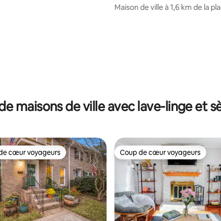
 de golf
and
Maison de ville à 1,6 km de la pl
terrain de golf
de maisons de ville avec lave-linge et s
de cœur voyageurs
Coup de cœur voyageurs
 cœur voyageurs les plus appréciés
Coup de cœur voyageurs