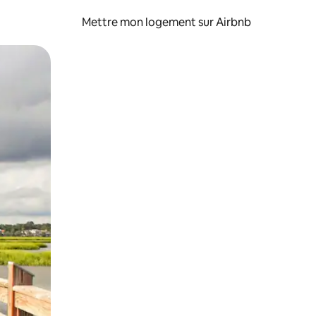
Mettre mon logement sur Airbnb
sant glisser.