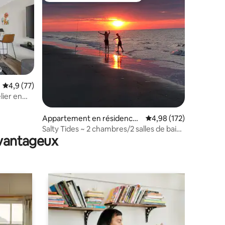
Évaluation moyenne sur la base de 77 commentaires : 4,9 sur 5
4,9 (77)
lier en
entaires : 4,7 sur 5
 vous
Appartement en résidence ⋅
Évaluation moyenne sur
4,98 (172)
Hilton Head Island
Salty Tides ~ 2 chambres/2 salles de bain
avantageux
~ Courte promenade jusqu'à la plage !