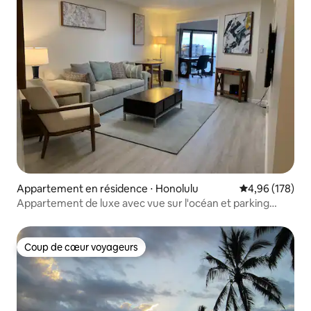
Appartement en résidence ⋅ Honolulu
Évaluation moy
4,96 (178)
Appartement de luxe avec vue sur l'océan et parking
GRATUIT !
Coup de cœur voyageurs
Coup de cœur voyageurs