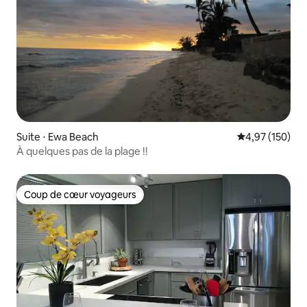
Suite ⋅ Ewa Beach
Évaluation moy
4,97 (150)
À quelques pas de la plage !!
Coup de cœur voyageurs
Coup de cœur voyageurs