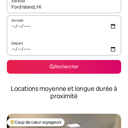
Adresse
Lorsque les résultats s'affichent, utilisez les flèches vers le hau
Arrivée
Départ
Rechercher
Locations moyenne et longue durée à
proximité
Coup de cœur voyageurs
Coups de cœur voyageurs les plus appréciés