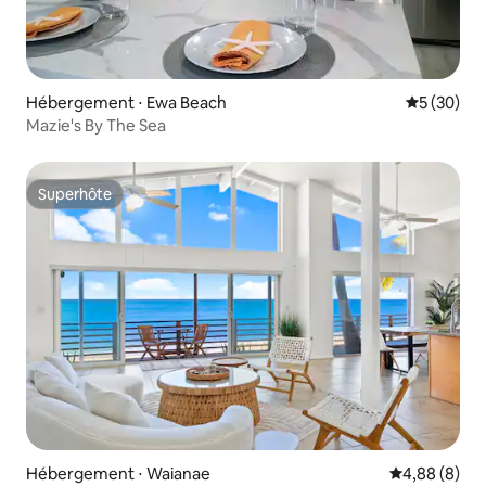
Hébergement ⋅ Ewa Beach
Évaluation
5 (30)
Mazie's By The Sea
Superhôte
Superhôte
Hébergement ⋅ Waianae
Évaluation m
4,88 (8)