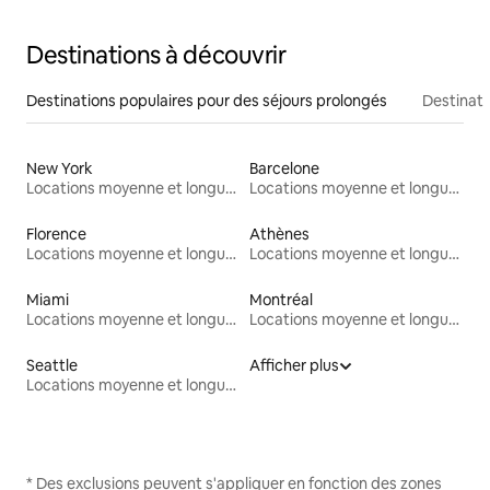
Destinations à découvrir
Destinations populaires pour des séjours prolongés
Destinati
New York
Barcelone
Locations moyenne et longue durée
Locations moyenne et longue durée
Florence
Athènes
Locations moyenne et longue durée
Locations moyenne et longue durée
Miami
Montréal
Locations moyenne et longue durée
Locations moyenne et longue durée
Seattle
Afficher plus
Locations moyenne et longue durée
* Des exclusions peuvent s'appliquer en fonction des zones