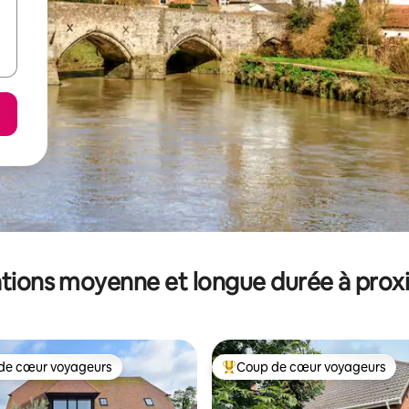
tions moyenne et longue durée à prox
de cœur voyageurs
Coup de cœur voyageurs
 cœur voyageurs les plus appréciés
Coups de cœur voyageurs les p