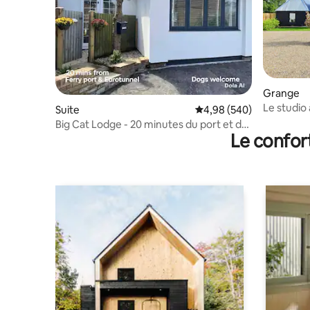
Grange
Le studio
Suite
Évaluation moyenne sur 
4,98 (540)
Big Cat Lodge - 20 minutes du port et de
Le confor
l'Eurotunnel