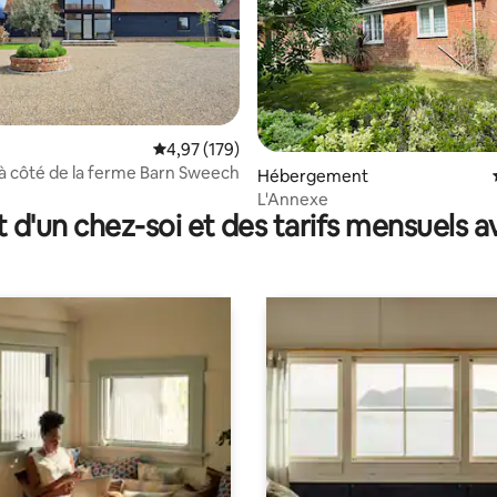
Évaluation moyenne sur la base de 179 comme
4,97 (179)
 à côté de la ferme Barn Sweech
la base de 540 commentaires : 4,98 sur 5
Hébergement
L'Annexe
t d'un chez-soi et des tarifs mensuels 