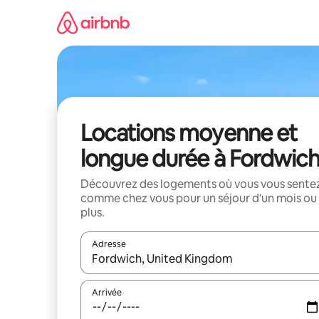
Aller
directement
au
contenu
Locations moyenne et
longue durée à Fordwic
Découvrez des logements où vous vous sente
comme chez vous pour un séjour d'un mois ou
plus.
Adresse
Lorsque les résultats s'affichent, utilisez les flèc
Arrivée