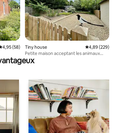
ntaires : 4,97 sur 5
Évaluation moyenne sur la base de 58 commentaires : 4,95 sur 5
4,95 (58)
Tiny house
Évaluation moyenne sur
4,89 (229)
Petite maison acceptant les animaux
avantageux
près des bois