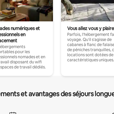
des numériques et
Vous allez vous y plaire
essionnels en
Parfois, l'hébergement fai
voyage. Qu'il s'agisse de
acement
cabanes à flanc de falais
hébergements
de péniches tranquilles, 
rtables pour les
locations sont dotées de
ssionnels nomades et en
caractéristiques uniques
ravail disposant du wifi
espaces de travail dédiés.
ments et avantages des séjours longu