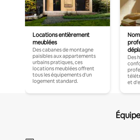
Locations entièrement
Noma
meublées
prof
dépl
Des cabanes de montagne
paisibles aux appartements
Des 
urbains pratiques, ces
confo
locations meublées offrent
profe
tous les équipements d'un
télét
logement standard.
et d'
Équipe