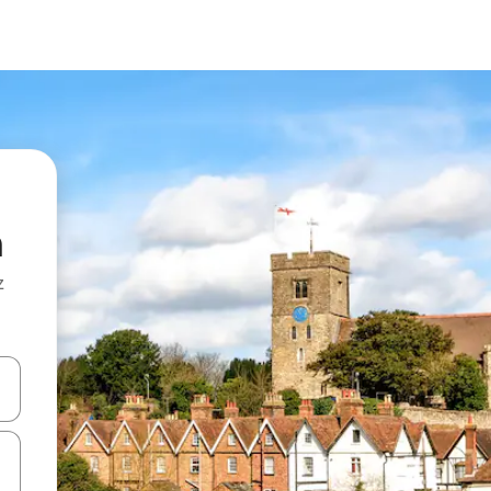
h
z
hes vers le haut et vers le bas pour les parcourir ou en appuyant et en fai