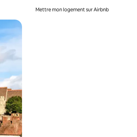
Mettre mon logement sur Airbnb
sant glisser.