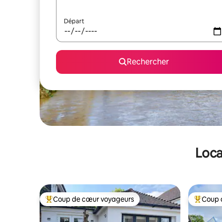
Départ
Rechercher
Loca
Coup de cœur voyageurs
Coup 
Coups de cœur voyageurs les plus appréciés
Coups de