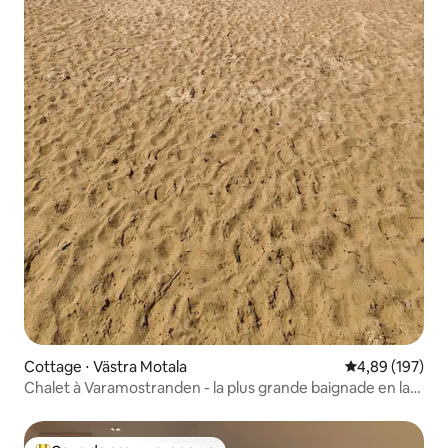
Cottage ⋅ Västra Motala
Évaluation moy
4,89 (197)
Chalet à Varamostranden - la plus grande baignade en lac
des pays nordiques