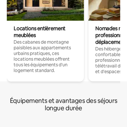
Locations entièrement
Nomades num
meublées
professionnel
déplacement
Des cabanes de montagne
paisibles aux appartements
Des hébergem
urbains pratiques, ces
confortables p
locations meublées offrent
professionnels
tous les équipements d'un
télétravail dis
logement standard.
et d'espaces de
Équipements et avantages des séjours
longue durée