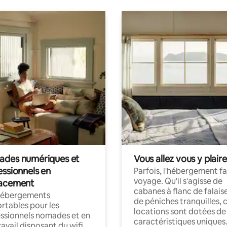
des numériques et
Vous allez vous y plaire
essionnels en
Parfois, l'hébergement fai
voyage. Qu'il s'agisse de
acement
cabanes à flanc de falais
hébergements
de péniches tranquilles, 
rtables pour les
locations sont dotées de
ssionnels nomades et en
caractéristiques uniques
ravail disposant du wifi