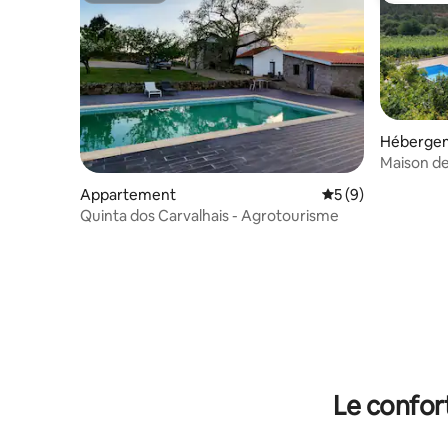
Héberge
Maison de
milieu de
Appartement
Évaluation moyenn
5 (9)
Quinta dos Carvalhais - Agrotourisme
Le confor