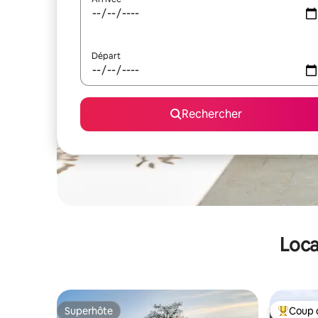
Départ
Rechercher
Loca
Superhôte
Coup 
Superhôte
Coups de