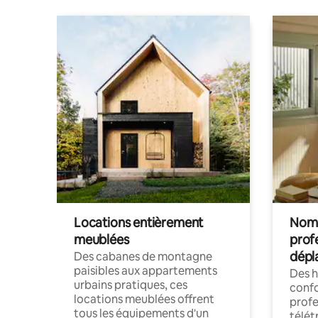
Locations entièrement
Noma
meublées
prof
dépl
Des cabanes de montagne
paisibles aux appartements
Des 
urbains pratiques, ces
confo
locations meublées offrent
profe
tous les équipements d'un
télét