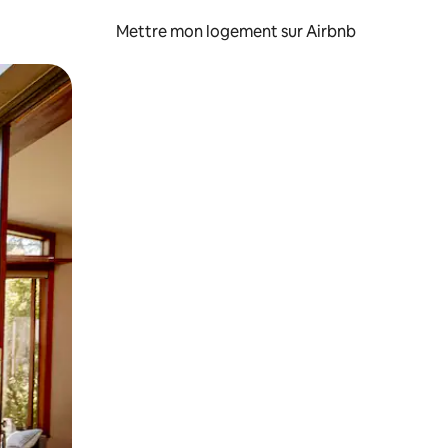
Mettre mon logement sur Airbnb
sant glisser.