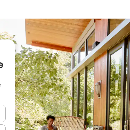
e
z
hes vers le haut et vers le bas pour les parcourir ou en appuyant et en fai