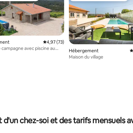
ment
Évaluation moyenne sur la base de 73 comme
4,97 (73)
 campagne avec piscine au
Hébergement
É
s vignes
Maison du village
e sur la base de 9 commentaires : 5 sur 5
t d'un chez-soi et des tarifs mensuels 