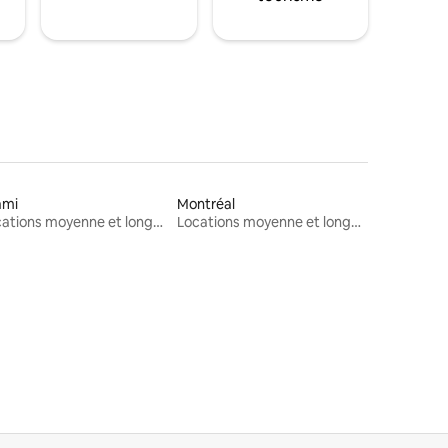
ami
Montréal
Locations moyenne et longue durée
Locations moyenne et longue durée