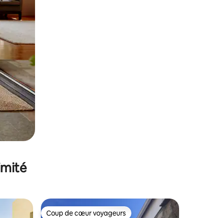
imité
Coup de cœur voyageurs
lus appréciés
Coup de cœur voyageurs