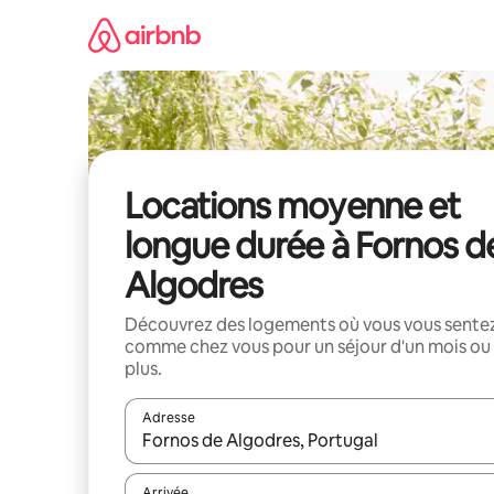
Aller
directement
au
contenu
Locations moyenne et
longue durée à Fornos d
Algodres
Découvrez des logements où vous vous sente
comme chez vous pour un séjour d'un mois ou
plus.
Adresse
Lorsque les résultats s'affichent, utilisez les flèc
Arrivée