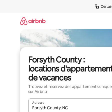
Aller
Certai
directement
au
contenu
Forsyth County :
locations d'appartemen
de vacances
Trouvez et réservez des appartements unique
sur Airbnb
Adresse
Lorsque les résultats s'affichent, utilisez les flèc