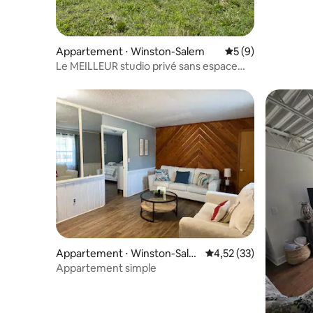
Appartement ⋅ Winston-Salem
Évaluation moyenn
5 (9)
Le MEILLEUR studio privé sans espace
partagé
Appartement ⋅ Winston-Sale
Évaluation moyenne su
4,52 (33)
m
Appartement simple