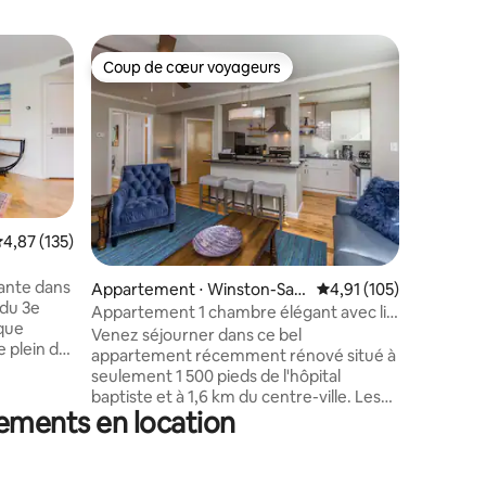
Appartem
Coup de cœur voyageurs
Coup de
Coup de cœur voyageurs
Coup de
m
Emplacem
Lofts D
Terrasse
donnant s
gratuit 
l'apparte
300 Mbps 
kitchenette ✭✭✭✭✭ « Jef
logement 
valuation moyenne sur la base de 135 commentaires : 4,87 sur 5
4,87 (135)
☞ À un p
ntaires : 4,97 sur 5
de musiq
gante dans
Appartement ⋅ Winston-Sale
Évaluation moyenne sur
4,91 (105)
Espace ☞ 
 du 3e
m
de burea
Appartement 1 chambre élégant avec lit
ique
Climatisation 》À 0,4 mile 
King Size dans le centre
Venez séjourner dans ce bel
e plein de
congrès 
appartement récemment rénové situé à
tion
À 25 min
seulement 1 500 pieds de l'hôpital
ois franc
de Piedm
baptiste et à 1,6 km du centre-ville. Les
pas du
l'Univers
ements en location
hôtes chevronnés veilleront à ce que
nts de la
toutes les commodités dont vous avez
e
besoin et que vous désirez soient
fournies. Cet appartement scintillant et