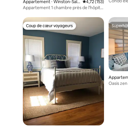
Condo élé
Appartement ⋅ Winston-Sale
Évaluation moyenne sur
4,72 (153)
chambres
m
Appartement 1 chambre près de l'hôpital
Baptist
Coup de cœur voyageurs
Superhô
Coup de cœur voyageurs
Superhô
Appartem
m
Oasis zen
historiqu