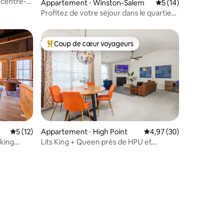
 centre-
Appartement ⋅ Winston-Salem
Évaluation moyenne
5 (14)
Profitez de votre séjour dans le quartier
historique de Salem
Coup de cœur voyageurs
lus appréciés
Coups de cœur voyageurs les plus appréciés
ntaires : 4,75 sur 5
Évaluation moyenne sur la base de 12 commentaires : 5 sur 5
5 (12)
Appartement ⋅ High Point
Évaluation moyenne su
4,97 (30)
rking
Lits King + Queen près de HPU et
Carolina Core