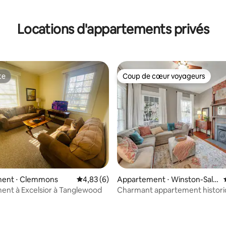
r la base de 11 commentaires : 4,91 sur 5
Locations d'appartements privés
te
Coup de cœur voyageurs
te
Coup de cœur voyageurs
ent ⋅ Clemmons
Évaluation moyenne sur la base de 6 comme
4,83 (6)
Appartement ⋅ Winston-Sale
m
nt à Excelsior à Tanglewood
Charmant appartement histor
End C, niveau principal