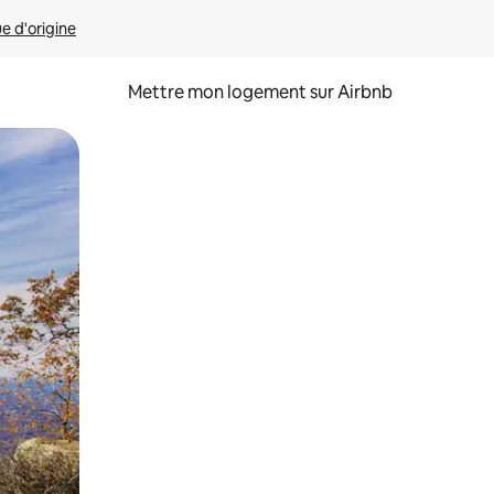
ue d'origine
Mettre mon logement sur Airbnb
sant glisser.