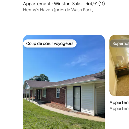
Appartement ⋅ Winston-Sale
Évaluation moyenne su
4,91 (11)
m
Henny's Haven (près de Wash Park,
UNCSA, Old Salem)
Coup de cœur voyageurs
Superhô
Coup de cœur voyageurs
Superhô
Appartem
Apparteme