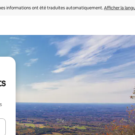
nes informations ont été traduites automatiquement. 
Afficher la lang
ts
s
hes vers le haut et vers le bas pour les parcourir ou en appuyant et en fai