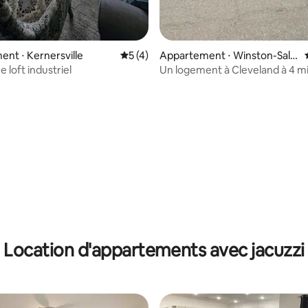
nt ⋅ Kernersville
Évaluation moyenne sur la base de 4 co
5 (4)
Appartement ⋅ Winston-Sale
m
 loft industriel
Un logement à Cleveland à 4 m
centre-ville
Location d'appartements avec jacuzzi