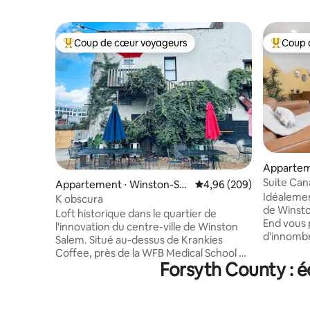
Coup de cœur voyageurs
Coup 
Coups de cœur voyageurs les plus appréciés
Coups de
Appartem
m
Suite Can
Appartement ⋅ Winston-Sal
Évaluation moyenne sur 
4,96 (209)
de Winst
Idéalemen
em
K obscura
de Winst
Loft historique dans le quartier de
End vous 
l'innovation du centre-ville de Winston
d'innombr
Salem. Situé au-dessus de Krankies
boutiques
Coffee, près de la WFB Medical School et
Détendez
Forsyth County : 
de Bailey Park. À quelques minutes à pied
entièreme
de plusieurs restaurants et bars. Cet
et créativité. - Parking et laver
espace dispose d'une entrée et d'un
- Station de c
patio privés. Comprend une carte