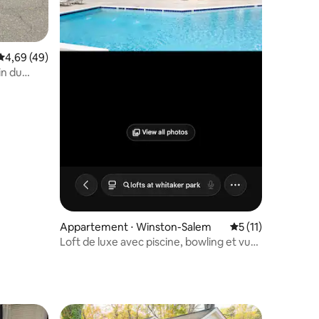
mmentaires : 5 sur 5
Évaluation moyenne sur la base de 49 commentaires : 4,69 sur 5
4,69 (49)
in du
Appartement ⋅ Winston-Salem
Évaluation moyenn
5 (11)
Loft de luxe avec piscine, bowling et vues
sur la ville