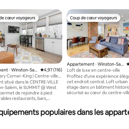
de cœur voyageurs
Coup de cœur voyageurs
 cœur voyageurs les plus appréciés
Coup de cœur voyageurs
Appartement ⋅ Winston-Sale
É
m
ent ⋅ Winston-Sale
Évaluation moyenne sur la base de 116 comme
4,97 (116)
Loft de luxe en centre-ville
ary Corner-King | Centre-ville
Profitez d'une expérience élé
la base de 209 commentaires : 4,96 sur 5
on Salem
cet endroit central. Loft urbain
t situé dans le CENTRE-VILLE
étage dans un bâtiment histor
on-Salem, le SUMMIT @ West
sécurisé au cœur du centre-vill
permet de rejoindre à pied
lumière naturelle, d'une décora
ables restaurants, bars,
lumineuse et de planchers de b
 et divertissements !
poli. Loft se trouve à quelques 
-vous dans notre espace
équipements populaires dans les appart
théâtre Aperture, des restaura
nt rénové, conçu avec confort
4e rue, du Stevens Center et d
ie sur place
nombreux magasins. Promenade facile
afé/thé de luxe - Matelas et