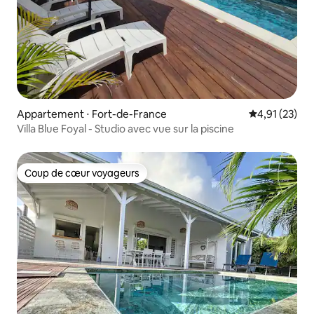
Appartement ⋅ Fort-de-France
Évaluation mo
4,91 (23)
Villa Blue Foyal - Studio avec vue sur la piscine
Coup de cœur voyageurs
Coup de cœur voyageurs