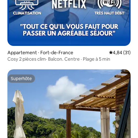
Appartement ⋅ Fort-de-France
Évaluation mo
4,84 (31)
Cosy 2 pièces clim· Balcon. Centre · Plage à 5 min
Superhôte
Superhôte