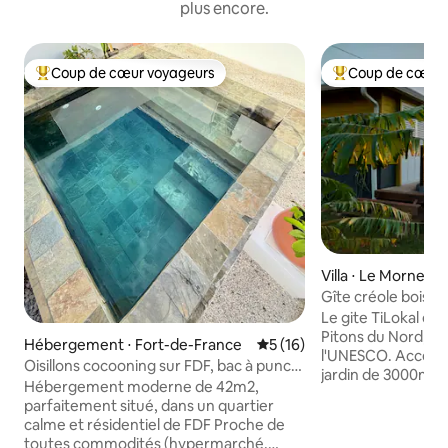
plus encore.
Coup de cœur voyageurs
Coup de cœur 
Coups de cœur voyageurs les plus appréciés
Coups de cœur vo
Villa ⋅ Le Morne-Ve
Gîte créole bois av
TiLokal
Le gite TiLokal est
Pitons du Nord, p
Hébergement ⋅ Fort-de-France
Évaluation moyenne sur la b
5 (16)
l'UNESCO. Accès à 
Oisillons cocooning sur FDF, bac à punch
jardin de 3000m2 p
privatif
Hébergement moderne de 42m2,
fleurs locales. Vou
parfaitement situé, dans un quartier
tropicale. Ici, pas 
calme et résidentiel de FDF Proche de
la construction en 
toutes commodités (hypermarché,