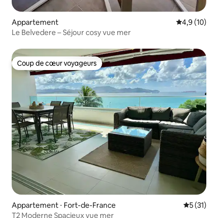
Appartement
Évaluation m
4,9 (10)
Le Belvedere – Séjour cosy vue mer
Coup de cœur voyageurs
Coup de cœur voyageurs
Appartement ⋅ Fort-de-France
Évaluation
5 (31)
T2 Moderne Spacieux vue mer