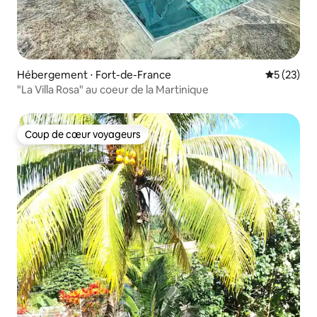
Hébergement ⋅ Fort-de-France
Évaluation
5 (23)
"La Villa Rosa" au coeur de la Martinique
Coup de cœur voyageurs
Coup de cœur voyageurs