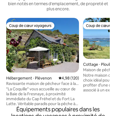
bien notés en termes d'emplacement, de propreté et
plus encore.
Coup de cœur voyageurs
Coup de cœur vo
Coup de cœur voyageurs
Coup de cœur vo
Cottage ⋅ Ploubaz
Maison de pêcheu
mer 💙
Notre maison de p
Hébergement ⋅ Plévenon
Évaluation moyenne sur la base 
4,98 (120)
choix idéal pour t
Ravissante maison de pêcheur face à la
profiter d’une dos
mer
"La Coquille" vous accueille au cœur de
associé à un exce
la Baie de la Fresnaye, à proximité
rénovée et décor
immédiate du Cap Fréhel et du Fort La
d’amour. Elle est 
Latte. Véritable paradis pour la pêche à
ligne devant la ba
Équipements populaires dans les
pied, les promenades et randonnées, les
sud, et bénéficie 
cerfs-volants et les activités nautiques,
exceptionnel et d