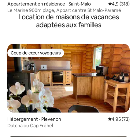
Appartement en résidence ⋅ Saint-Malo
Évaluation mo
4,9 (318)
Le Marine 900m plage, Appart centre St Malo-Paramé
Location de maisons de vacances
adaptées aux familles
Coup de cœur voyageurs
Coup de cœur voyageurs
Hébergement ⋅ Plevenon
Évaluation mo
4,95 (73)
Datcha du Cap Fréhel