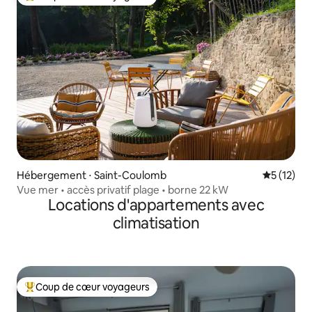
Coups de cœur voyageurs les plus appréciés
Hébergement ⋅ Saint-Coulomb
Évaluation
5 (12)
Vue mer • accès privatif plage • borne 22 kW
Locations d'appartements avec
climatisation
Coup de cœur voyageurs
Coups de cœur voyageurs les plus appréciés