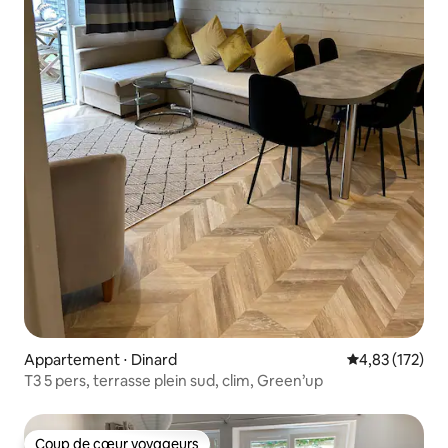
Appartement ⋅ Dinard
Évaluation moy
4,83 (172)
T3 5 pers, terrasse plein sud, clim, Green’up
Coup de cœur voyageurs