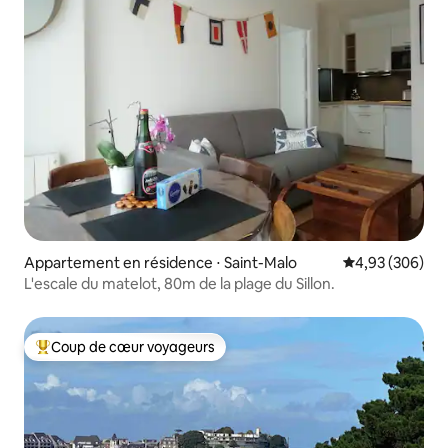
Appartement en résidence ⋅ Saint-Malo
Évaluation moy
4,93 (306)
L'escale du matelot, 80m de la plage du Sillon.
Coup de cœur voyageurs
Coups de cœur voyageurs les plus appréciés