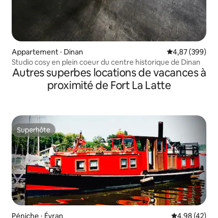
Appartement ⋅ Dinan
Évaluation moy
4,87 (399)
Studio cosy en plein coeur du centre historique de Dinan
Autres superbes locations de vacances à
proximité de Fort La Latte
Superhôte
Superhôte
Péniche ⋅ Évran
Évaluation mo
4,98 (42)