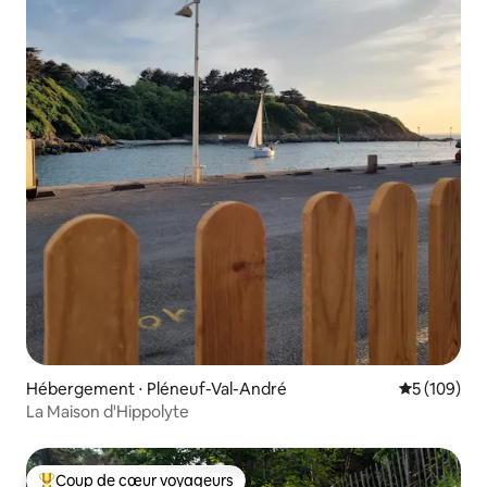
Hébergement ⋅ Pléneuf-Val-André
Évaluation 
5 (109)
La Maison d'Hippolyte
Coup de cœur voyageurs