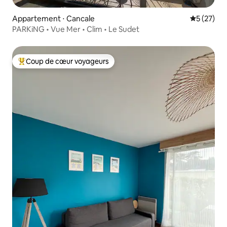
Appartement ⋅ Cancale
Évaluation
5 (27)
PARKiNG • Vue Mer • Clim • Le Sudet
Coup de cœur voyageurs
Coups de cœur voyageurs les plus appréciés