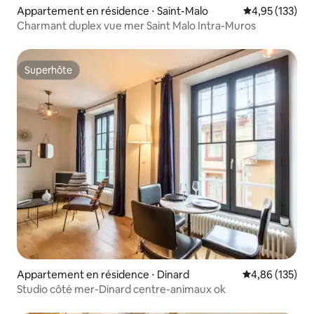
Appartement en résidence ⋅ Saint-Malo
Évaluation moy
4,95 (133)
Charmant duplex vue mer Saint Malo Intra-Muros
Superhôte
Superhôte
Appartement en résidence ⋅ Dinard
Évaluation moy
4,86 (135)
Studio côté mer-Dinard centre-animaux ok