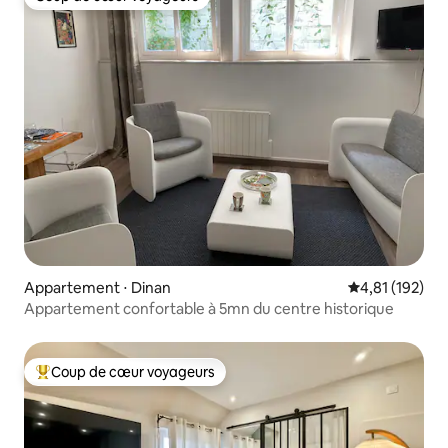
Coup de cœur voyageurs
Appartement ⋅ Dinan
Évaluation moy
4,81 (192)
Appartement confortable à 5mn du centre historique
Coup de cœur voyageurs
Coups de cœur voyageurs les plus appréciés