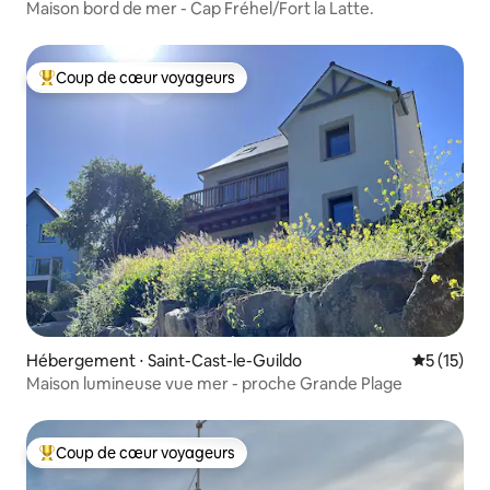
Maison bord de mer - Cap Fréhel/Fort la Latte.
Coup de cœur voyageurs
Coups de cœur voyageurs les plus appréciés
Hébergement ⋅ Saint-Cast-le-Guildo
Évaluation
5 (15)
Maison lumineuse vue mer - proche Grande Plage
Coup de cœur voyageurs
Coups de cœur voyageurs les plus appréciés