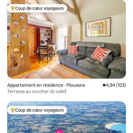
Coup de cœur voyageurs
Coups de cœur voyageurs les plus appréciés
Appartement en résidence ⋅ Plouasne
Évaluation moy
4,94 (103)
Terrasse au coucher du soleil
Coup de cœur voyageurs
Coups de cœur voyageurs les plus appréciés