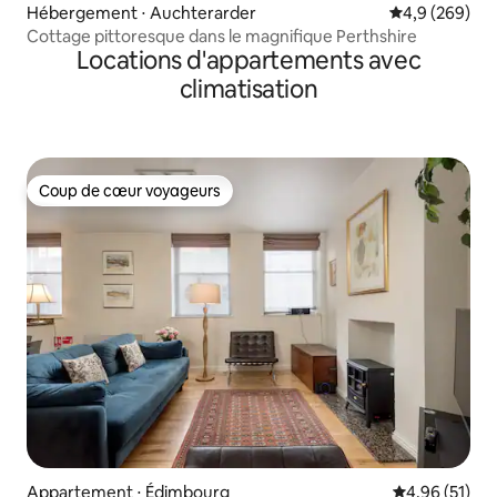
Hébergement ⋅ Auchterarder
Évaluation mo
4,9 (269)
Cottage pittoresque dans le magnifique Perthshire
Locations d'appartements avec
climatisation
Coup de cœur voyageurs
Coup de cœur voyageurs
Appartement ⋅ Édimbourg
Évaluation mo
4,96 (51)