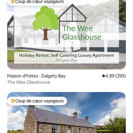
Coup de cœur voyageurs
Coups de cœur voyageurs les plus appréciés
Maison d'hôtes ⋅ Dalgety Bay
Évaluation moy
4,99 (295)
The Wee Glasshouse
Coup de cœur voyageurs
Coups de cœur voyageurs les plus appréciés