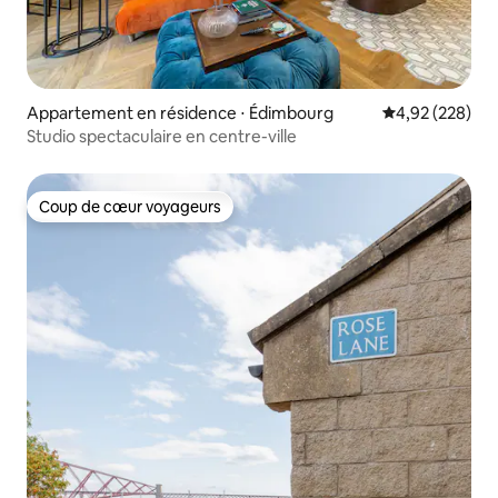
Appartement en résidence ⋅ Édimbourg
Évaluation moy
4,92 (228)
Studio spectaculaire en centre-ville
Coup de cœur voyageurs
Coup de cœur voyageurs