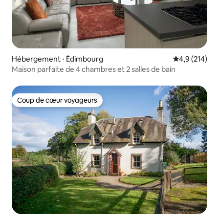
Hébergement ⋅ Édimbourg
Évaluation mo
4,9 (214)
Maison parfaite de 4 chambres et 2 salles de bain
Coup de cœur voyageurs
Coup de cœur voyageurs