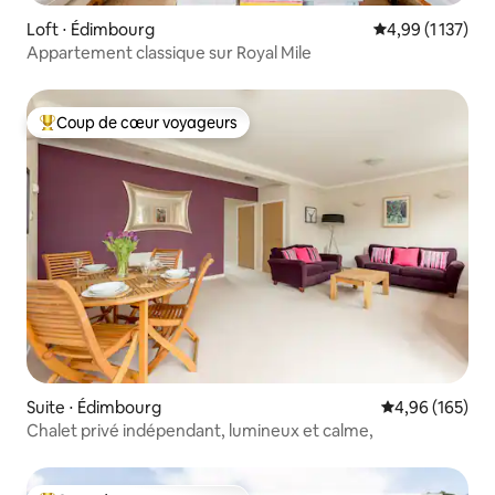
Loft ⋅ Édimbourg
Évaluation moye
4,99 (1 137)
Appartement classique sur Royal Mile
Coup de cœur voyageurs
Coups de cœur voyageurs les plus appréciés
Suite ⋅ Édimbourg
Évaluation moy
4,96 (165)
Chalet privé indépendant, lumineux et calme,