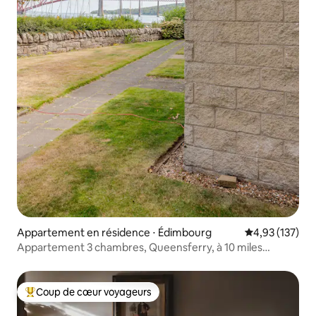
Appartement en résidence ⋅ Édimbourg
Évaluation moy
4,93 (137)
Appartement 3 chambres, Queensferry, à 10 miles
d'Édimbourg
Coup de cœur voyageurs
Coups de cœur voyageurs les plus appréciés