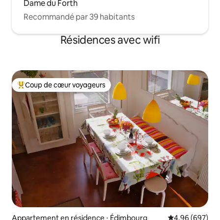
Dame du Forth
Recommandé par 39 habitants
Résidences avec wifi
Coup de cœur voyageurs
Coups de cœur voyageurs les plus appréciés
Appartement en résidence ⋅ Édimbourg
Évaluation moy
4,96 (697)