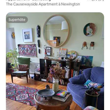
The Causewayside Apartment à Newington
Superhôte
Superhôte