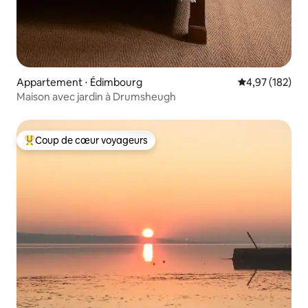
Appartement ⋅ Édimbourg
Évaluation moy
4,97 (182)
Maison avec jardin à Drumsheugh
Coup de cœur voyageurs
Coups de cœur voyageurs les plus appréciés