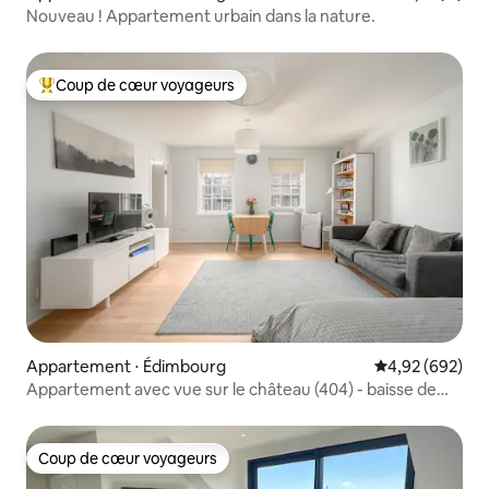
Nouveau ! Appartement urbain dans la nature.
Coup de cœur voyageurs
Coups de cœur voyageurs les plus appréciés
Appartement ⋅ Édimbourg
Évaluation moy
4,92 (692)
Appartement avec vue sur le château (404) - baisse de
prix
Coup de cœur voyageurs
Coup de cœur voyageurs