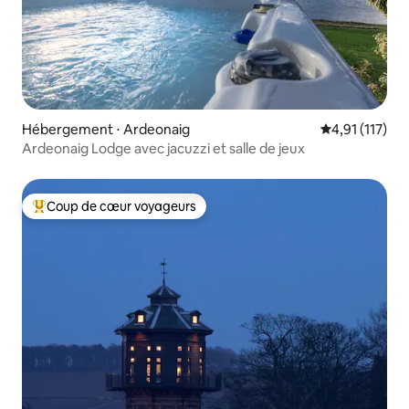
Hébergement ⋅ Ardeonaig
Évaluation mo
4,91 (117)
Ardeonaig Lodge avec jacuzzi et salle de jeux
Coup de cœur voyageurs
Coups de cœur voyageurs les plus appréciés