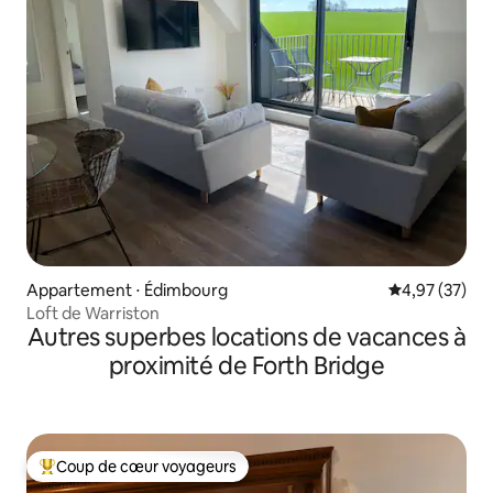
Appartement ⋅ Édimbourg
Évaluation mo
4,97 (37)
Loft de Warriston
Autres superbes locations de vacances à
proximité de Forth Bridge
Coup de cœur voyageurs
Coups de cœur voyageurs les plus appréciés