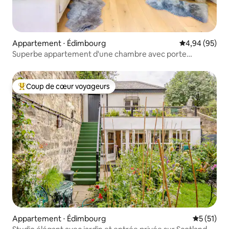
Appartement ⋅ Édimbourg
Évaluation mo
4,94 (95)
Superbe appartement d'une chambre avec porte
principale à Stockbridge
Coup de cœur voyageurs
Coups de cœur voyageurs les plus appréciés
Appartement ⋅ Édimbourg
Évaluation
5 (51)