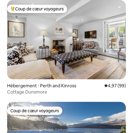
Coup de cœur voyageurs
Coups de cœur voyageurs les plus appréciés
Hébergement ⋅ Perth and Kinross
Évaluation mo
4,97 (99)
Cottage Dunsmore
Coup de cœur voyageurs
Coup de cœur voyageurs