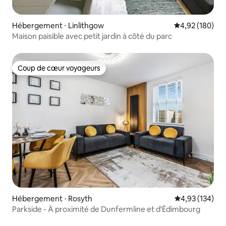
Hébergement ⋅ Linlithgow
Évaluation moy
4,92 (180)
Maison paisible avec petit jardin à côté du parc
Coup de cœur voyageurs
Coup de cœur voyageurs
Hébergement ⋅ Rosyth
Évaluation moy
4,93 (134)
Parkside - À proximité de Dunfermline et d'Édimbourg