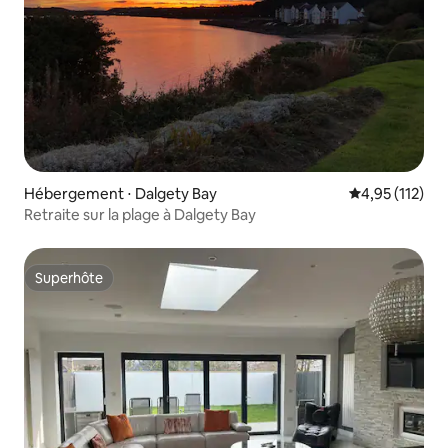
Hébergement ⋅ Dalgety Bay
Évaluation moy
4,95 (112)
Retraite sur la plage à Dalgety Bay
Superhôte
Superhôte