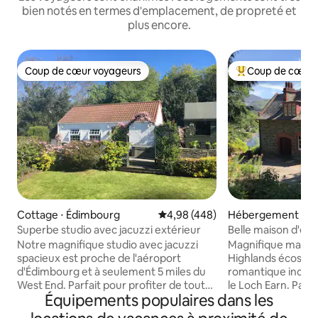
bien notés en termes d'emplacement, de propreté et
plus encore.
Coup de cœur voyageurs
Coup de cœur 
Coup de cœur voyageurs
Coups de cœur vo
Cottage ⋅ Édimbourg
Évaluation moyenne sur la base 
4,98 (448)
Hébergement ⋅ Sain
Superbe studio avec jacuzzi extérieur
Belle maison d'épo
magnifique
Notre magnifique studio avec jacuzzi
Magnifique maison
spacieux est proche de l'aéroport
Highlands écossais
d'Édimbourg et à seulement 5 miles du
romantique incroy
West End. Parfait pour profiter de tout
le Loch Earn. Parfait pour de longues
Équipements populaires dans les
ce qu'Édimbourg offre, mais avec la
vacances ou une c
tranquillité d'un emplacement rural. Il
ou entre amis, une