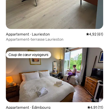
Appartement ⋅ Laurieston
Évaluation mo
4,92 (61)
Appartement-terrasse Laurieston
Coup de cœur voyageurs
Coup de cœur voyageurs
Appartement ⋅ Édimbourg
Évaluation m
4,91 (11)