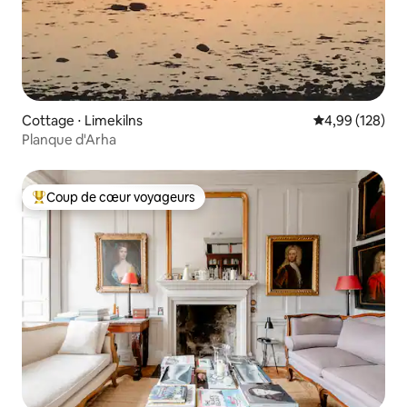
Cottage ⋅ Limekilns
Évaluation moy
4,99 (128)
Planque d'Arha
Coup de cœur voyageurs
Coups de cœur voyageurs les plus appréciés