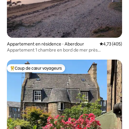
Appartement en résidence ⋅ Aberdour
Évaluation moy
4,73 (405)
Appartement 1 chambre en bord de mer près
d'Édimbourg
Coup de cœur voyageurs
Coups de cœur voyageurs les plus appréciés