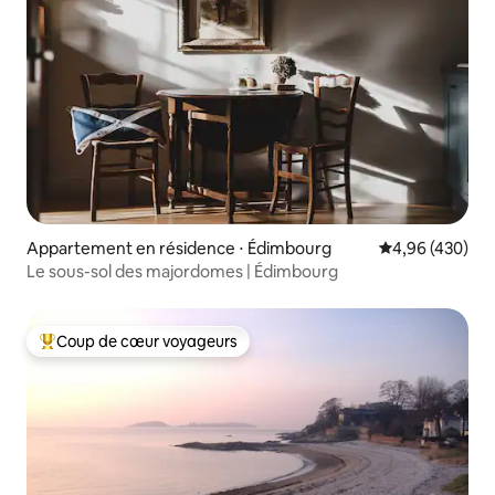
Appartement en résidence ⋅ Édimbourg
Évaluation moy
4,96 (430)
Le sous-sol des majordomes | Édimbourg
Coup de cœur voyageurs
Coups de cœur voyageurs les plus appréciés