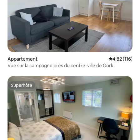
Appartement
Évaluation moy
4,82 (116)
Vue sur la campagne près du centre-ville de Cork
Superhôte
Superhôte