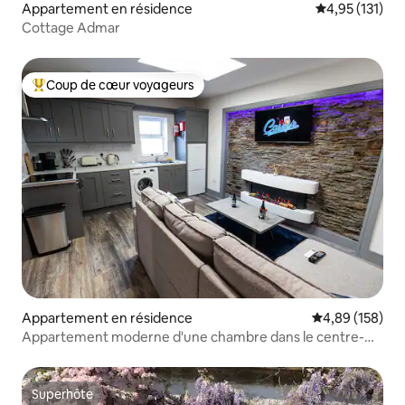
Appartement en résidence
Évaluation moy
4,95 (131)
Cottage Admar
Coup de cœur voyageurs
Coups de cœur voyageurs les plus appréciés
Appartement en résidence
Évaluation moy
4,89 (158)
Appartement moderne d'une chambre dans le centre-
ville
Superhôte
Superhôte