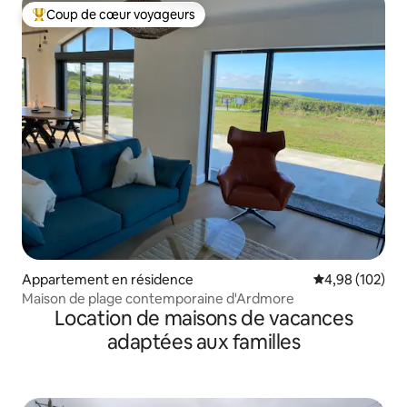
Coup de cœur voyageurs
Coups de cœur voyageurs les plus appréciés
Appartement en résidence
Évaluation moy
4,98 (102)
Maison de plage contemporaine d'Ardmore
Location de maisons de vacances
adaptées aux familles