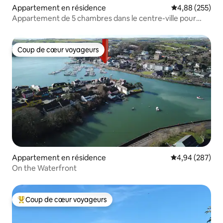
Appartement en résidence
Évaluation moy
4,88 (255)
Appartement de 5 chambres dans le centre-ville pour
9 personnes.
Coup de cœur voyageurs
Coup de cœur voyageurs
Appartement en résidence
Évaluation moy
4,94 (287)
On the Waterfront
Coup de cœur voyageurs
Coups de cœur voyageurs les plus appréciés