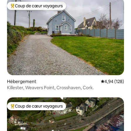
Coup de cœur voyageurs
Coups de cœur voyageurs les plus appréciés
Hébergement
Évaluation moy
4,94 (128)
Killester, Weavers Point, Crosshaven, Cork.
Coup de cœur voyageurs
Coups de cœur voyageurs les plus appréciés