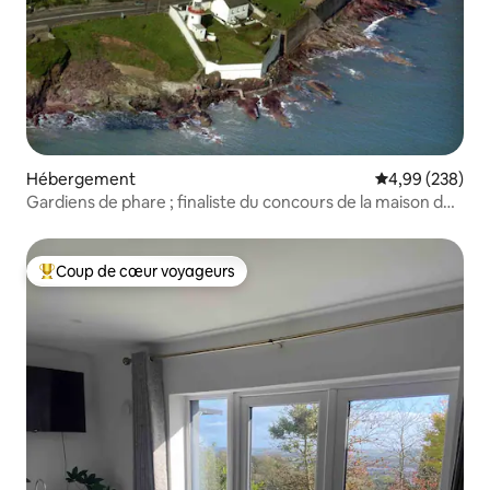
Hébergement
Évaluation moy
4,99 (238)
Gardiens de phare ; finaliste du concours de la maison de
l'année
Coup de cœur voyageurs
Coups de cœur voyageurs les plus appréciés