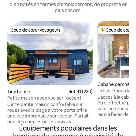
bien notés en termes d'emplacement, de propreté et
plus encore.
Coup de cœur voyageurs
Coup de cœur 
Coup de cœur voyageurs
Coups de cœur vo
Cabane perchée
Urban Tranquilatr
Tiny house
Évaluation moyenne sur la base 
4,91 (230)
L'accès à la caban
Petite maison avec vue sur l'océan !
être effectué par
Cette petite maison confortable sur
vous ne rencontri
roues avec la plage à votre porte offre
les surfaces de co
une vue imprenable sur l'océan. Parfait
l'aide de lingettes 
pour les couples ou les amis à la
lavé à 60 degrés. C'est une vraie cabane
Équipements populaires dans les
recherche d'une escapade au calme.
dans les arbres, e
Explorez la Wild Atlantic Way ou l'Ancient