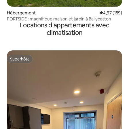
Hébergement
Évaluation moy
4,97 (159)
PORTSIDE : magnifique maison et jardin à Ballycotton
Locations d'appartements avec
climatisation
Superhôte
Superhôte