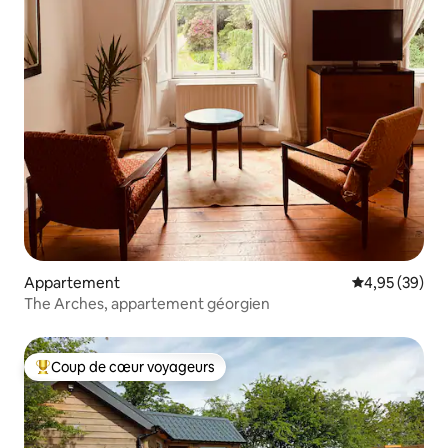
Appartement
Évaluation mo
4,95 (39)
The Arches, appartement géorgien
Coup de cœur voyageurs
Coups de cœur voyageurs les plus appréciés