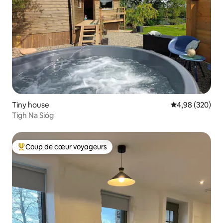
Tiny house
Évaluation moy
4,98 (320)
Tigh Na Sióg
Coup de cœur voyageurs
Coups de cœur voyageurs les plus appréciés