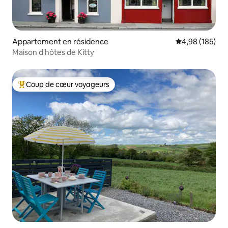
Appartement en résidence
Évaluation moy
4,98 (185)
Maison d'hôtes de Kitty
Coup de cœur voyageurs
Coups de cœur voyageurs les plus appréciés