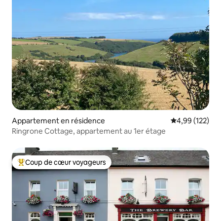
Appartement en résidence
Évaluation moy
4,99 (122)
Ringrone Cottage, appartement au 1er étage
Coup de cœur voyageurs
Coups de cœur voyageurs les plus appréciés