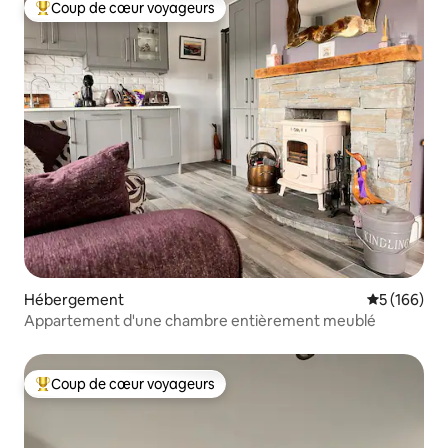
Coup de cœur voyageurs
Coups de cœur voyageurs les plus appréciés
Hébergement
Évaluation 
5 (166)
Appartement d'une chambre entièrement meublé
Coup de cœur voyageurs
Coups de cœur voyageurs les plus appréciés