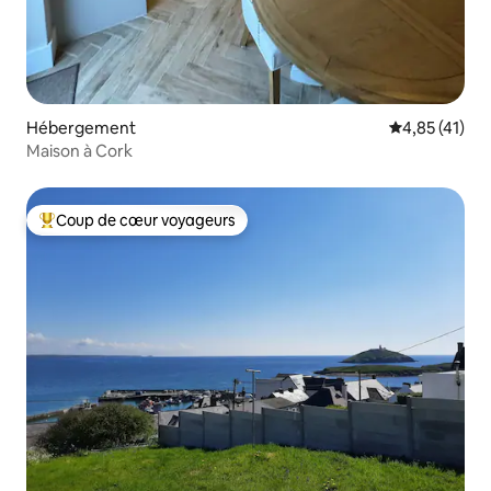
Hébergement
Évaluation mo
4,85 (41)
Maison à Cork
Coup de cœur voyageurs
Coups de cœur voyageurs les plus appréciés