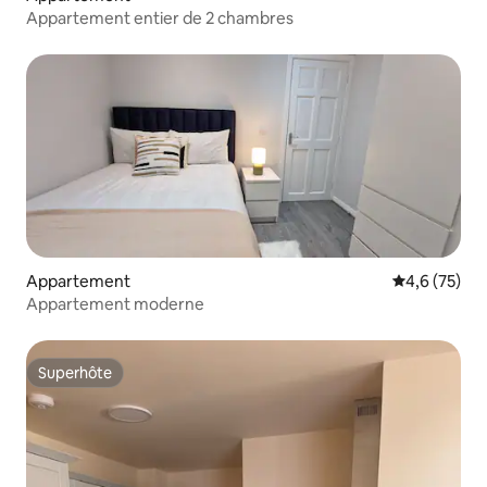
Appartement entier de 2 chambres
Appartement
Évaluation m
4,6 (75)
Appartement moderne
Superhôte
Superhôte