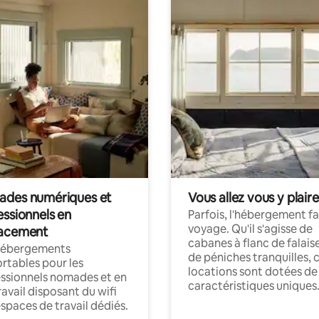
des numériques et
Vous allez vous y plaire
essionnels en
Parfois, l'hébergement fai
voyage. Qu'il s'agisse de
acement
cabanes à flanc de falais
hébergements
de péniches tranquilles, 
rtables pour les
locations sont dotées de
ssionnels nomades et en
caractéristiques uniques
ravail disposant du wifi
espaces de travail dédiés.