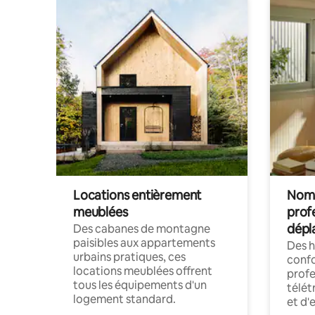
Locations entièrement
Noma
meublées
prof
dépl
Des cabanes de montagne
paisibles aux appartements
Des 
urbains pratiques, ces
confo
locations meublées offrent
profe
tous les équipements d'un
télét
logement standard.
et d'