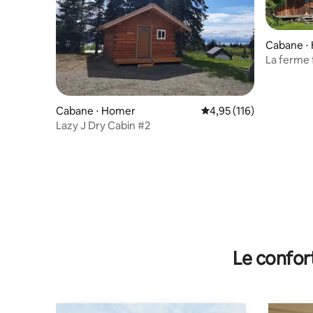
Cabane ⋅
La ferme f
Cabane ⋅ Homer
Évaluation moyenne sur
4,95 (116)
Lazy J Dry Cabin #2
Le confor