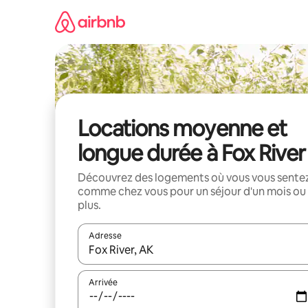
Aller
directement
au
contenu
Locations moyenne et
longue durée à Fox River
Découvrez des logements où vous vous sente
comme chez vous pour un séjour d'un mois ou
plus.
Adresse
Lorsque les résultats s'affichent, utilisez les flèc
Arrivée