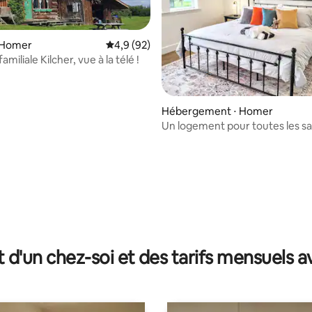
 Homer
Évaluation moyenne sur la base de 92 comm
4,9 (92)
amiliale Kilcher, vue à la télé !
 la base de 116 commentaires : 4,95 sur 5
Hébergement ⋅ Homer
Un logement pour toutes les sa
t d'un chez-soi et des tarifs mensuels 