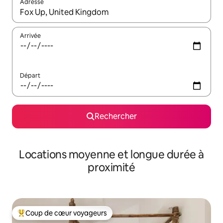
Adresse
Lorsque les résultats s'affichent, utilisez les flèches vers le hau
Arrivée
Départ
Rechercher
Locations moyenne et longue durée à
proximité
Coup de cœur voyageurs
Coups de cœur voyageurs les plus appréciés