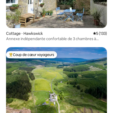
Cottage ⋅ Hawkswick
Évaluation 
5 (133)
Annexe indépendante confortable de 3 chambres à
Littondale
Coup de cœur voyageurs
Coups de cœur voyageurs les plus appréciés