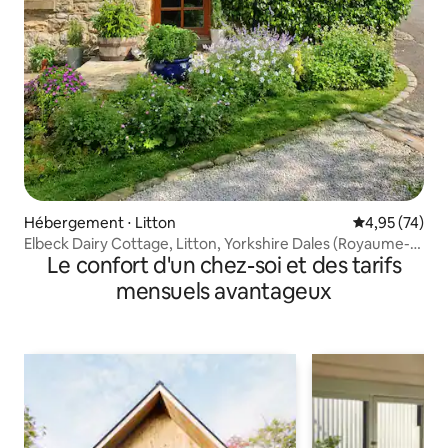
Hébergement ⋅ Litton
Évaluation mo
4,95 (74)
Elbeck Dairy Cottage, Litton, Yorkshire Dales (Royaume-
Le confort d'un chez-soi et des tarifs
Uni)
mensuels avantageux