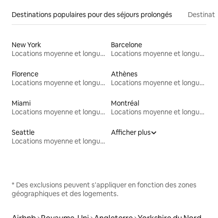
Destinations populaires pour des séjours prolongés
Destinati
New York
Barcelone
Locations moyenne et longue durée
Locations moyenne et longue durée
Florence
Athènes
Locations moyenne et longue durée
Locations moyenne et longue durée
Miami
Montréal
Locations moyenne et longue durée
Locations moyenne et longue durée
Seattle
Afficher plus
Locations moyenne et longue durée
* Des exclusions peuvent s'appliquer en fonction des zones
géographiques et des logements.