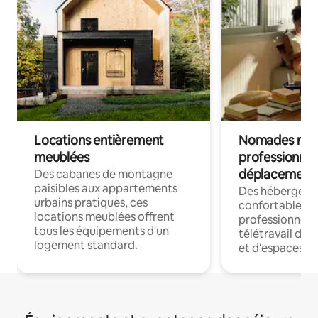
Locations entièrement
Nomades num
meublées
professionnel
déplacement
Des cabanes de montagne
paisibles aux appartements
Des hébergem
urbains pratiques, ces
confortables p
locations meublées offrent
professionnels
tous les équipements d'un
télétravail dis
logement standard.
et d'espaces de