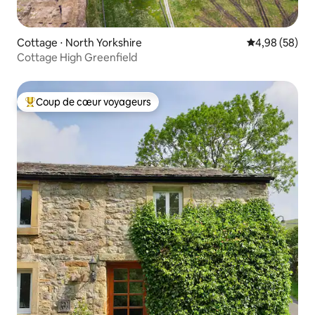
Cottage ⋅ North Yorkshire
Évaluation mo
4,98 (58)
Cottage High Greenfield
Coup de cœur voyageurs
Coups de cœur voyageurs les plus appréciés