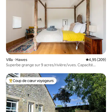
Villa ⋅ Hawes
Évaluation moy
4,95 (209)
Superbe grange sur 9 acres/rivière/vues. Capacité
d'accueil de 6 personnes et plus
Coup de cœur voyageurs
Coups de cœur voyageurs les plus appréciés