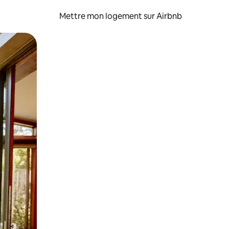
Mettre mon logement sur Airbnb
sant glisser.