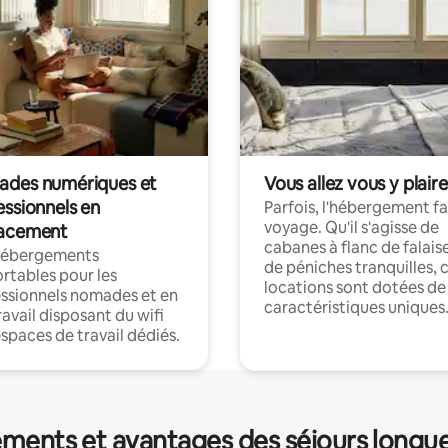
des numériques et
Vous allez vous y plaire
essionnels en
Parfois, l'hébergement fai
voyage. Qu'il s'agisse de
acement
cabanes à flanc de falais
hébergements
de péniches tranquilles, 
rtables pour les
locations sont dotées de
ssionnels nomades et en
caractéristiques uniques
ravail disposant du wifi
espaces de travail dédiés.
ments et avantages des séjours longu