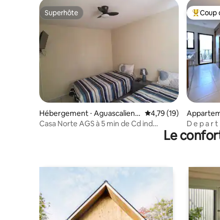
Superhôte
Coup 
Superhôte
Coups de
Hébergement ⋅ Aguascalient
Évaluation moyenne su
4,79 (19)
Appartem
es
tes
Casa Norte AGS à 5 min de Cd ind
D e p a r t
Le confor
Garage et facture