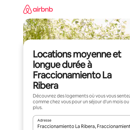
Aller
directement
au
contenu
Locations moyenne et
longue durée à
Fraccionamiento La
Ribera
Découvrez des logements où vous vous sente
comme chez vous pour un séjour d'un mois ou
plus.
Adresse
Lorsque les résultats s'affichent, utilisez les flèc