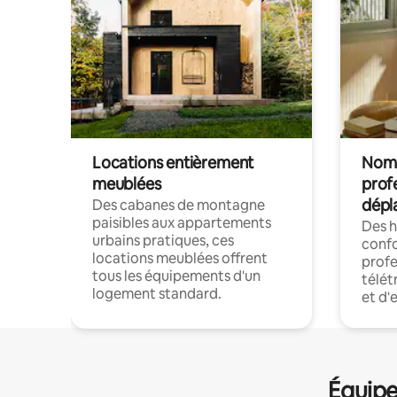
Locations entièrement
Noma
meublées
prof
dépl
Des cabanes de montagne
paisibles aux appartements
Des 
urbains pratiques, ces
confo
locations meublées offrent
profe
tous les équipements d'un
télét
logement standard.
et d'
Équipe