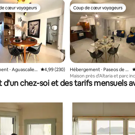
de cœur voyageurs
Coup de cœur voyageurs
 cœur voyageurs les plus appréciés
Coup de cœur voyageurs
r la base de 19 commentaires : 4,79 sur 5
ent ⋅ Aguascalien
Évaluation moyenne sur la base de 230 commen
4,99 (230)
Hébergement ⋅ Paseos de A
É
guascalientes
Maison près d'Altaria et parc in
t d'un chez-soi et des tarifs mensuels 
Nord