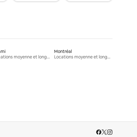
ami
Montréal
Locations moyenne et longue durée
Locations moyenne et longue durée