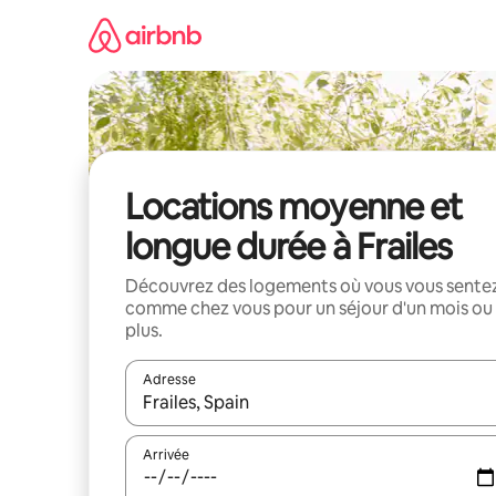
Aller
directement
au
contenu
Locations moyenne et
longue durée à Frailes
Découvrez des logements où vous vous sente
comme chez vous pour un séjour d'un mois ou
plus.
Adresse
Lorsque les résultats s'affichent, utilisez les flèc
Arrivée