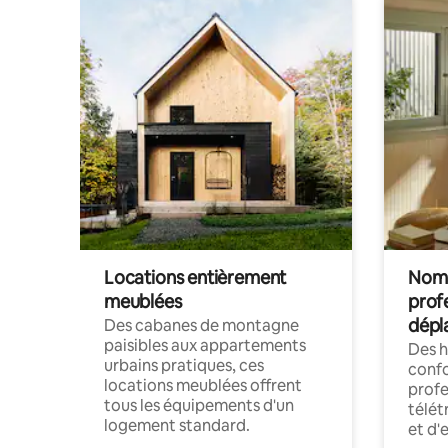
Locations entièrement
Noma
meublées
prof
dépl
Des cabanes de montagne
paisibles aux appartements
Des 
urbains pratiques, ces
confo
locations meublées offrent
profe
tous les équipements d'un
télét
logement standard.
et d'