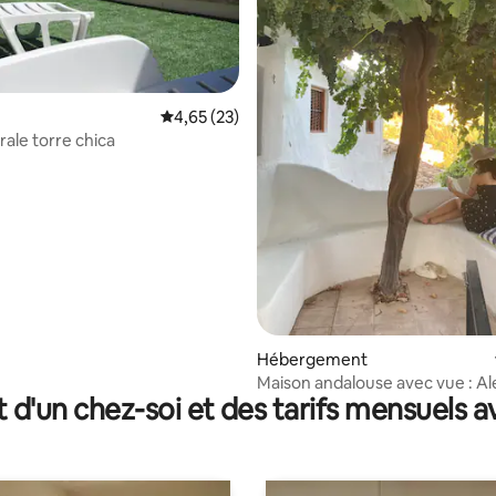
Évaluation moyenne sur la base de 23 comme
4,65 (23)
rale torre chica
e sur la base de 6 commentaires : 5 sur 5
Hébergement
Maison andalouse avec vue : Al
t d'un chez-soi et des tarifs mensuels 