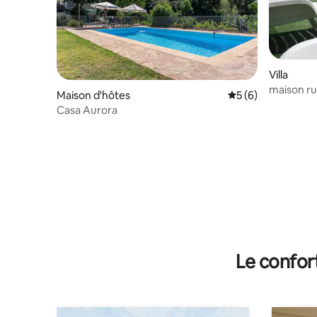
Villa
maison ru
Maison d'hôtes
Évaluation moyenn
5 (6)
Casa Aurora
Le confor