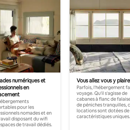
des numériques et
Vous allez vous y plaire
essionnels en
Parfois, l'hébergement fai
voyage. Qu'il s'agisse de
acement
cabanes à flanc de falais
hébergements
de péniches tranquilles, 
rtables pour les
locations sont dotées de
ssionnels nomades et en
caractéristiques uniques
ravail disposant du wifi
espaces de travail dédiés.