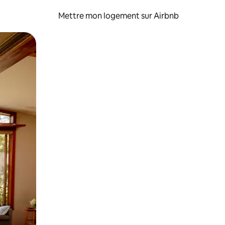
Mettre mon logement sur Airbnb
sant glisser.