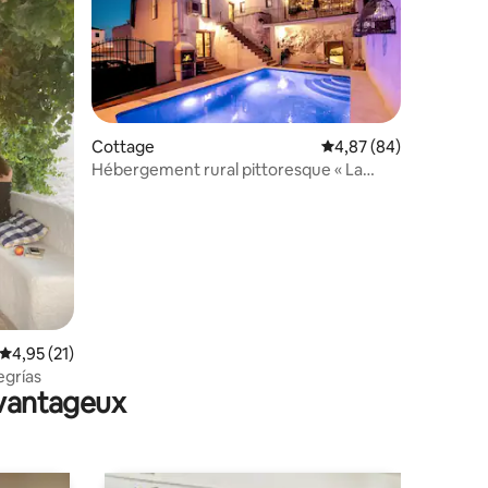
ntaires : 4,65 sur 5
Cottage
Évaluation moyenne su
4,87 (84)
Hébergement rural pittoresque « La
Camarilla »
Évaluation moyenne sur la base de 21 commentaires : 4,95 sur 5
4,95 (21)
egrías
avantageux