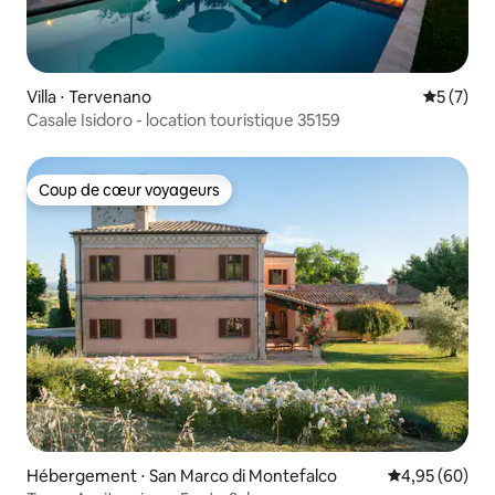
Villa ⋅ Tervenano
Évaluatio
5 (7)
Casale Isidoro - location touristique 35159
Coup de cœur voyageurs
Coup de cœur voyageurs
Hébergement ⋅ San Marco di Montefalco
Évaluation mo
4,95 (60)