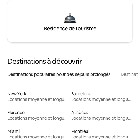
Résidence de tourisme
Destinations à découvrir
Destinations populaires pour des séjours prolongés
Destinati
New York
Barcelone
Locations moyenne et longue durée
Locations moyenne et longue durée
Florence
Athènes
Locations moyenne et longue durée
Locations moyenne et longue durée
Miami
Montréal
Locations moyenne et longue durée
Locations moyenne et longue durée