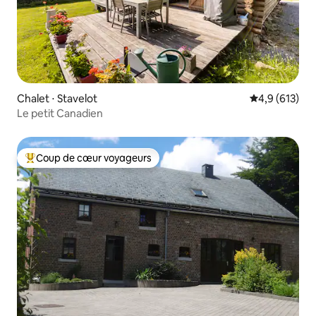
Chalet ⋅ Stavelot
Évaluation mo
4,9 (613)
Le petit Canadien
Coup de cœur voyageurs
Coups de cœur voyageurs les plus appréciés