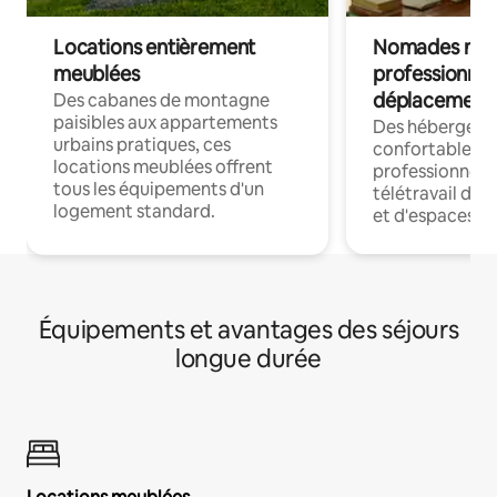
Locations entièrement
Nomades num
meublées
professionnel
déplacement
Des cabanes de montagne
paisibles aux appartements
Des hébergem
urbains pratiques, ces
confortables p
locations meublées offrent
professionnels
tous les équipements d'un
télétravail dis
logement standard.
et d'espaces de
Équipements et avantages des séjours
longue durée