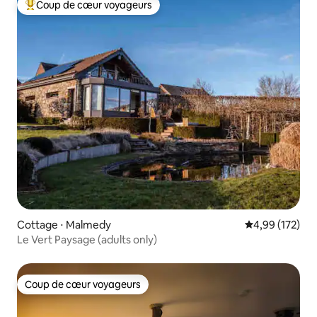
Coup de cœur voyageurs
Coups de cœur voyageurs les plus appréciés
Cottage ⋅ Malmedy
Évaluation moy
4,99 (172)
Le Vert Paysage (adults only)
Coup de cœur voyageurs
Coup de cœur voyageurs