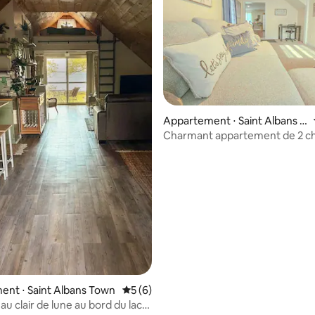
Appartement ⋅ Saint Albans C
e sur la base de 4 commentaires : 5 sur 5
ity
Charmant appartement de 2 c
au cœur de St. A
nt ⋅ Saint Albans Town
Évaluation moyenne sur la base de 6 co
5 (6)
u clair de lune au bord du lac