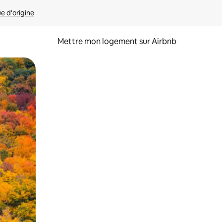
ue d'origine
Mettre mon logement sur Airbnb
sant glisser.