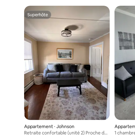
Maple
Superhôte
Superhôte
Appartement ⋅ Johnson
Apparteme
City
Retraite confortable (unité 2) Proche de
1 chambr