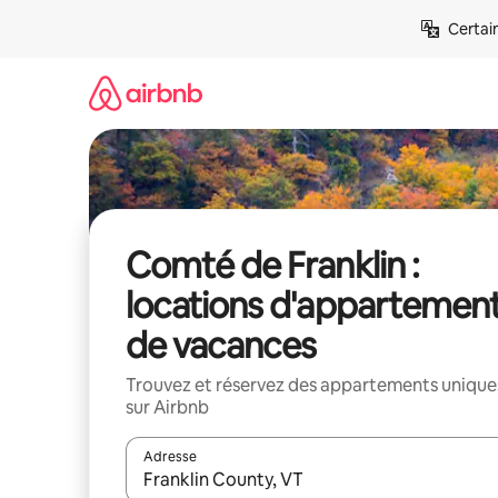
Aller
Certai
directement
au
contenu
Comté de Franklin :
locations d'appartemen
de vacances
Trouvez et réservez des appartements unique
sur Airbnb
Adresse
Lorsque les résultats s'affichent, utilisez les flèc