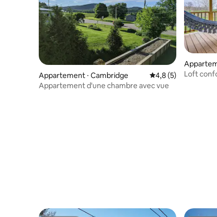
Apparteme
wn
Loft confo
Appartement ⋅ Cambridge
Évaluation moyenne 
4,8 (5)
marchez j
Appartement d'une chambre avec vue