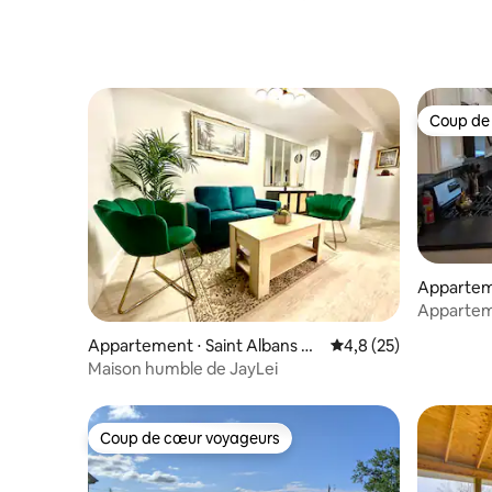
Smuggs, Stowe et Jay
parking
Coup de
Coup de
Appartem
Apparteme
Appartement ⋅ Saint Albans Ci
Évaluation moyenne s
4,8 (25)
ty
Maison humble de JayLei
Coup de cœur voyageurs
Coup de cœur voyageurs