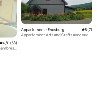
Appartement ⋅ Enosburg
Évaluation moyenn
5 (7)
Appartement Arts and Crafts avec vue
sur Jay Peak
Évaluation moyenne sur la base de 58 commentaires : 4,81 sur 5
4,81 (58)
hambres
mmentaires : 5 sur 5