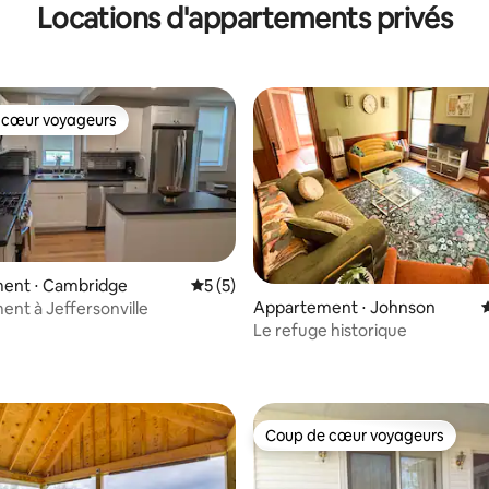
Locations d'appartements privés
 cœur voyageurs
 cœur voyageurs
ent ⋅ Cambridge
Évaluation moyenne sur la base de 5 co
5 (5)
Appartement ⋅ Johnson
nt à Jeffersonville
Le refuge historique
ur la base de 25 commentaires : 4,8 sur 5
Coup de cœur voyageurs
Coup de cœur voyageurs