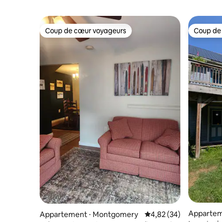
Coup de cœur voyageurs
Coup de
Coup de cœur voyageurs
Coup de
Apparteme
Appartement ⋅ Montgomery
Évaluation moyenne sur
4,82 (34)