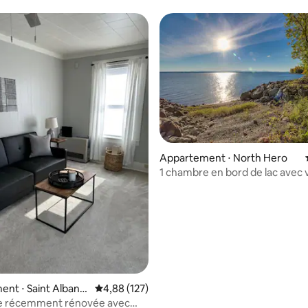
Appartement ⋅ North Hero
1 chambre en bord de lac avec 
imprenable, quai
nt ⋅ Saint Albans
Évaluation moyenne sur la base de 127 comme
4,88 (127)
e récemment rénovée avec