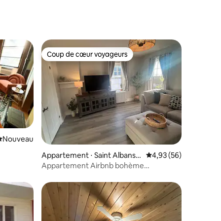
Coup de cœur voyageurs
Coup de cœur voyageurs
mmentaires : 5 sur 5
Nouvel hébergement
Nouveau
Appartement ⋅ Saint Albans
Évaluation moyenne su
4,93 (56)
City
Appartement Airbnb bohème
récemment rénové