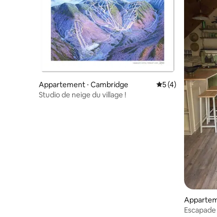
Appartement ⋅ Cambridge
Évaluation moyenn
5 (4)
Studio de neige du village !
Apparteme
Escapade a