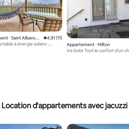
nt ⋅ Saint Albans To
Évaluation moyenne sur la base de 11 comme
4,91 (11)
rtable à énergie solaire :
Appartement ⋅ Milton
sur la base de 5 commentaires : 4,8 sur 5
usqu'au lac Champlain !
Iris Suite Tout le confort d'un c
Location d'appartements avec jacuzzi