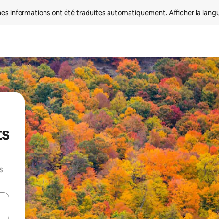
nes informations ont été traduites automatiquement. 
Afficher la lang
ts
s
hes vers le haut et vers le bas pour les parcourir ou en appuyant et en fai