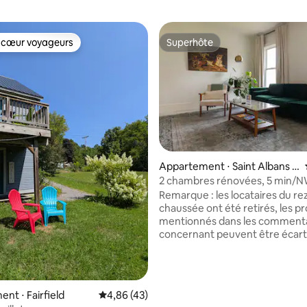
 cœur voyageurs
Superhôte
 cœur voyageurs
Superhôte
Appartement ⋅ Saint Albans C
ity
2 chambres rénovées, 5 min/
5 min/centre-ville, parking priv
Remarque : les locataires du re
chaussée ont été retirés, les 
mentionnés dans les commenta
concernant peuvent être écart
mesure que nous avançons et 
de ramener notre note d'évalu
cette annonce à sa place ! Lumineux,
ouvert et avec tout ce dont vo
nt ⋅ Fairfield
Évaluation moyenne sur la base de 43 comme
4,86 (43)
 la base de 34 commentaires : 4,82 sur 5
pourriez avoir besoin. Vous to