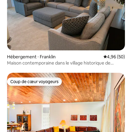
Hébergement ⋅ Franklin
Évaluation mo
4,96 (50)
Maison contemporaine dans le village historique de
Franklin !
Coup de cœur voyageurs
Coup de cœur voyageurs