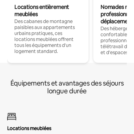
Locations entièrement
Nomades num
meublées
professionnel
déplacement
Des cabanes de montagne
paisibles aux appartements
Des hébergem
urbains pratiques, ces
confortables p
locations meublées offrent
professionnels
tous les équipements d'un
télétravail dis
logement standard.
et d'espaces de
Équipements et avantages des séjours
longue durée
Locations meublées