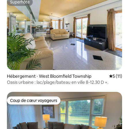
Superhôte
Superhôte
Hébergement ⋅ West Bloomfield Township
Évaluatio
5 (11)
Oasis urbaine : lac/plage/bateau en ville 8-12.30 D +.
Coup de cœur voyageurs
Coup de cœur voyageurs