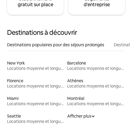
gratuit sur place
d'entreprise
Destinations à découvrir
Destinations populaires pour des séjours prolongés
Destinati
New York
Barcelone
Locations moyenne et longue durée
Locations moyenne et longue durée
Florence
Athènes
Locations moyenne et longue durée
Locations moyenne et longue durée
Miami
Montréal
Locations moyenne et longue durée
Locations moyenne et longue durée
Seattle
Afficher plus
Locations moyenne et longue durée