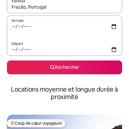
Adresse
Lorsque les résultats s'affichent, utilisez les flèches vers le hau
Arrivée
Départ
Rechercher
Locations moyenne et longue durée à
proximité
Coup de cœur voyageurs
Coups de cœur voyageurs les plus appréciés