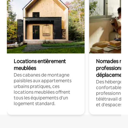
Locations entièrement
Nomades num
meublées
professionnel
déplacement
Des cabanes de montagne
paisibles aux appartements
Des hébergem
urbains pratiques, ces
confortables p
locations meublées offrent
professionnels
tous les équipements d'un
télétravail dis
logement standard.
et d'espaces de