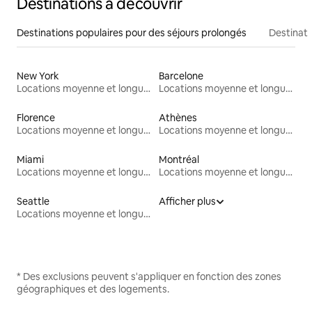
Destinations à découvrir
Destinations populaires pour des séjours prolongés
Destinati
New York
Barcelone
Locations moyenne et longue durée
Locations moyenne et longue durée
Florence
Athènes
Locations moyenne et longue durée
Locations moyenne et longue durée
Miami
Montréal
Locations moyenne et longue durée
Locations moyenne et longue durée
Seattle
Afficher plus
Locations moyenne et longue durée
* Des exclusions peuvent s'appliquer en fonction des zones
géographiques et des logements.