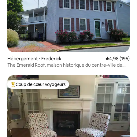
Hébergement ⋅ Frederick
Évaluation moy
4,98 (195)
The Emerald Roof, maison historique du centre-ville de
Frederick
Coup de cœur voyageurs
Coups de cœur voyageurs les plus appréciés