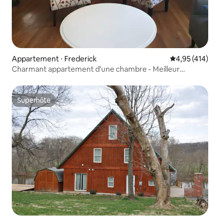
Appartement ⋅ Frederick
Évaluation moy
4,95 (414)
Charmant appartement d'une chambre - Meilleur
emplacement dans le centre-ville
Superhôte
Superhôte