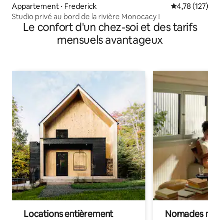
Appartement ⋅ Frederick
Évaluation moy
4,78 (127)
Studio privé au bord de la rivière Monocacy !
Le confort d'un chez-soi et des tarifs
mensuels avantageux
Locations entièrement
Nomades num