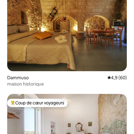
Dammuso
Évaluation m
4,9 (60)
maison historique
Coup de cœur voyageurs
Coups de cœur voyageurs les plus appréciés