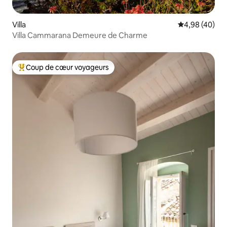
Villa
Évaluation mo
4,98 (40)
Villa Cammarana Demeure de Charme
Coup de cœur voyageurs
Coups de cœur voyageurs les plus appréciés