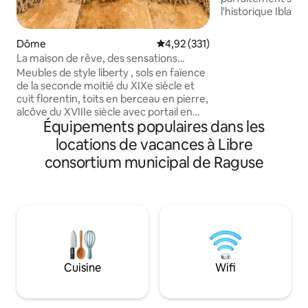
l'historique Ibla e
Vous trouverez un 
entre charme bar
Dôme
Évaluation moyenne sur la base 
4,92 (331)
contemporain, vo
La maison de rêve, des sensations
d'explorer facilem
inoubliables
Meubles de style liberty , sols en faïence
culturels et gastr
de la seconde moitié du XIXe siècle et
région. Depuis not
cuit florentin, toits en berceau en pierre,
pourrez profiter d
alcôve du XVIIIe siècle avec portail en
Ragusa Ibla. Le confort moderne
Équipements populaires dans les
pierre. En plein centre historique de
comprend une conn
Raguse près de la cathédrale Saint-Jean.
locations de vacances à Libre
une télévision ave
La maison 50 mètres carrés. En entrant
une cuisine entiè
consortium municipal de Raguse
dans la maison, vous ferez un plongeon
climatisation.
dans le passé. Lorsque vous vous
reposerez à l'intérieur de l'alcôve( lieu de
tendre intimité, de sensations
inoubliables), vous rêverez d'être entre
le XVIIe et le XVIIIe siècle dans le
Baroque sicilien du Val di Noto
Patrimoine Unesco.
Cuisine
Wifi