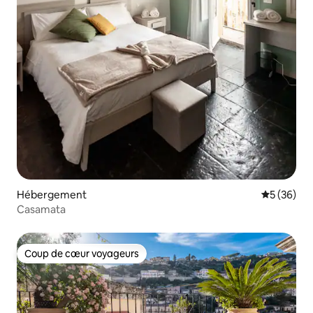
Hébergement
Évaluation
5 (36)
Casamata
Coup de cœur voyageurs
Coup de cœur voyageurs