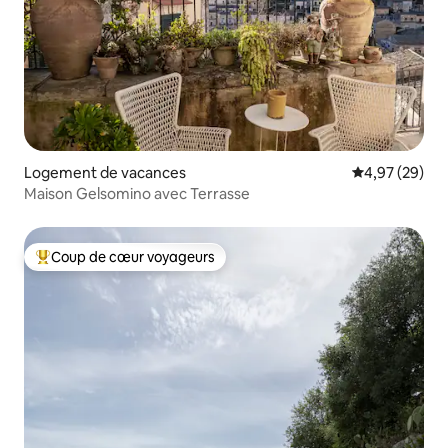
Logement de vacances
Évaluation mo
4,97 (29)
Maison Gelsomino avec Terrasse
Coup de cœur voyageurs
Coups de cœur voyageurs les plus appréciés