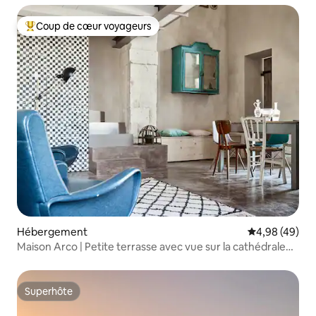
Coup de cœur voyageurs
Coups de cœur voyageurs les plus appréciés
Hébergement
Évaluation mo
4,98 (49)
Maison Arco | Petite terrasse avec vue sur la cathédrale
Saint-Georges
Superhôte
Superhôte